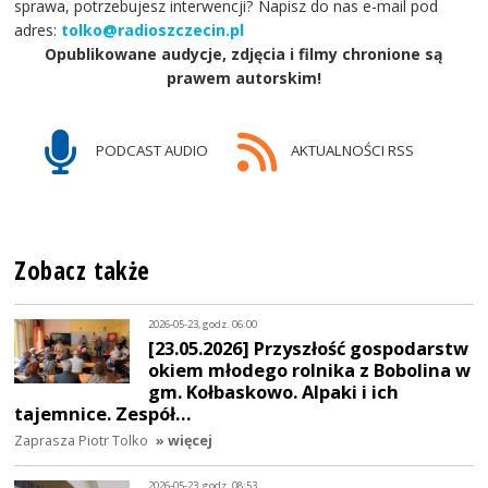
sprawa, potrzebujesz interwencji? Napisz do nas e-mail pod
adres:
tolko@radioszczecin.pl
Opublikowane audycje, zdjęcia i filmy chronione są
prawem autorskim!
PODCAST AUDIO
AKTUALNOŚCI RSS
Zobacz także
2026-05-23, godz. 06:00
[23.05.2026] Przyszłość gospodarstw
okiem młodego rolnika z Bobolina w
gm. Kołbaskowo. Alpaki i ich
tajemnice. Zespół…
Zaprasza Piotr Tolko
» więcej
2026-05-23, godz. 08:53