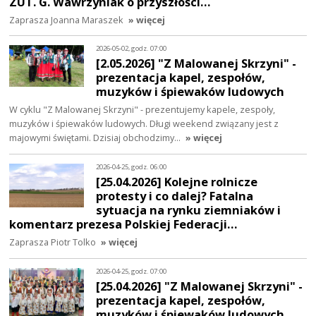
ZUT. G. Wawrzyniak o przyszłości…
Zaprasza Joanna Maraszek
» więcej
2026-05-02, godz. 07:00
[2.05.2026] "Z Malowanej Skrzyni" -
prezentacja kapel, zespołów,
muzyków i śpiewaków ludowych
W cyklu "Z Malowanej Skrzyni" - prezentujemy kapele, zespoły,
muzyków i śpiewaków ludowych. Długi weekend związany jest z
majowymi świętami. Dzisiaj obchodzimy…
» więcej
2026-04-25, godz. 06:00
[25.04.2026] Kolejne rolnicze
protesty i co dalej? Fatalna
sytuacja na rynku ziemniaków i
komentarz prezesa Polskiej Federacji…
Zaprasza Piotr Tolko
» więcej
2026-04-25, godz. 07:00
[25.04.2026] "Z Malowanej Skrzyni" -
prezentacja kapel, zespołów,
muzyków i śpiewaków ludowych