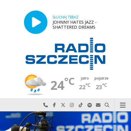
SŁUCHAJ TERAZ
JOHNNY HATES JAZZ -
SHATTERED DREAMS
°C
jutro
pojutrze
24
°C
°C
22
23
Najlepiej po prostu do nas zadzwoń
Odwiedź nas na Facebook-u
Odwiedź nas na X
Odwiedź nas na Instagram-ie
Odwiedź nas na TikTok-u
Szukaj nas na Spotify
Wyślij do nas w
Szukaj