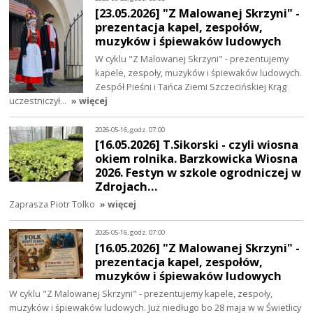
[23.05.2026] "Z Malowanej Skrzyni" -
prezentacja kapel, zespołów,
muzyków i śpiewaków ludowych
W cyklu "Z Malowanej Skrzyni" - prezentujemy
kapele, zespoły, muzyków i śpiewaków ludowych.
Zespół Pieśni i Tańca Ziemi Szczecińskiej Krąg
uczestniczył…
» więcej
2026-05-16, godz. 07:00
[16.05.2026] T.Sikorski - czyli wiosna
okiem rolnika. Barzkowicka Wiosna
2026. Festyn w szkole ogrodniczej w
Zdrojach…
Zaprasza Piotr Tolko
» więcej
2026-05-16, godz. 07:00
[16.05.2026] "Z Malowanej Skrzyni" -
prezentacja kapel, zespołów,
muzyków i śpiewaków ludowych
W cyklu "Z Malowanej Skrzyni" - prezentujemy kapele, zespoły,
muzyków i śpiewaków ludowych. Już niedługo bo 28 maja w w Świetlicy