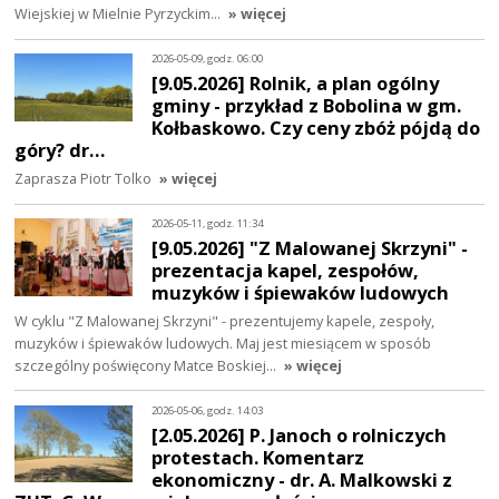
Wiejskiej w Mielnie Pyrzyckim…
» więcej
2026-05-09, godz. 06:00
[9.05.2026] Rolnik, a plan ogólny
gminy - przykład z Bobolina w gm.
Kołbaskowo. Czy ceny zbóż pójdą do
góry? dr…
Zaprasza Piotr Tolko
» więcej
2026-05-11, godz. 11:34
[9.05.2026] "Z Malowanej Skrzyni" -
prezentacja kapel, zespołów,
muzyków i śpiewaków ludowych
W cyklu "Z Malowanej Skrzyni" - prezentujemy kapele, zespoły,
muzyków i śpiewaków ludowych. Maj jest miesiącem w sposób
szczególny poświęcony Matce Boskiej…
» więcej
2026-05-06, godz. 14:03
[2.05.2026] P. Janoch o rolniczych
protestach. Komentarz
ekonomiczny - dr. A. Malkowski z