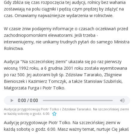
Gdy zbliża się czas rozpoczęcia tej audycji, rolnicy bez wahania
zostawiają na polu ciągniki i pędzą czym prędzej by zdążyć na
czas. Omawiamy najważniejsze wydarzenia w rolnictwie.
W czasie żniw podajemy informacje o czasach oczekiwań przed
zachodniopomorskimi elewatorami. Jeśli trzeba -
interweniujemy, nie unikamy trudnych pytań do samego Ministra
Rolnictwa.
Audycja "Na szczecińskiej ziemi" ukazała się po raz pierwszy
wiosną 1992 roku, a 6 grudnia 2001 roku została wyemitowana
po raz 500. Jej autorami byli śp. Zdzisław Tararako, Zbigniew
Bienioszek i Kazimierz Tomczyk, a także Stanisław Szubiński,
Małgorzata Furga i Piotr Tolko.
Audycję przygotowują Piotr Tolko i Zdzisław Tararako. Na szczecińskiej ziemi
w każdą sobotę o godz. 6.00.
Audycję przygotowuje Piotr Tolko. Na szczecińskiej ziemi w
każdą sobotę o godz. 6:00. Masz ważny temat, nurtuje Cię jakaś