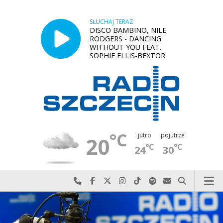
SŁUCHAJ TERAZ
DISCO BAMBINO, NILE
RODGERS - DANCING
WITHOUT YOU FEAT.
SOPHIE ELLIS-BEXTOR
°C
jutro
pojutrze
20
°C
°C
24
30
Najlepiej po prostu do nas zadzwoń
Odwiedź nas na Facebook-u
Odwiedź nas na X
Odwiedź nas na Instagram-ie
Odwiedź nas na TikTok-u
Szukaj nas na Spotify
Wyślij do nas w
Szukaj