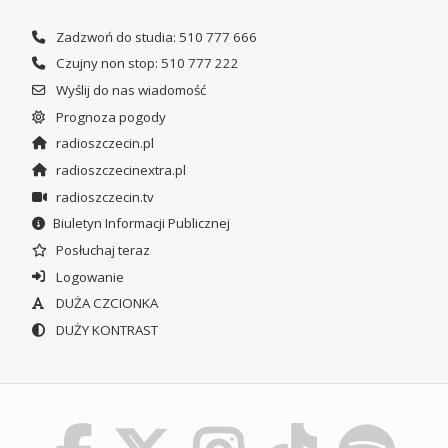
Zadzwoń do studia: 510 777 666
Czujny non stop: 510 777 222
Wyślij do nas wiadomość
Prognoza pogody
radioszczecin.pl
radioszczecinextra.pl
radioszczecin.tv
Biuletyn Informacji Publicznej
Posłuchaj teraz
Logowanie
DUŻA CZCIONKA
DUŻY KONTRAST