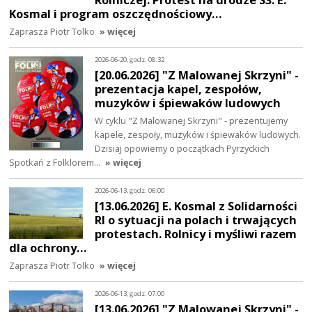
Kosmal i program oszczędnościowy…
Zaprasza Piotr Tolko
» więcej
2026-06-20, godz. 08:32
[20.06.2026] "Z Malowanej Skrzyni" -
prezentacja kapel, zespołów,
muzyków i śpiewaków ludowych
W cyklu "Z Malowanej Skrzyni" - prezentujemy
kapele, zespoły, muzyków i śpiewaków ludowych.
Dzisiaj opowiemy o początkach Pyrzyckich
Spotkań z Folklorem…
» więcej
2026-06-13, godz. 06:00
[13.06.2026] E. Kosmal z Solidarności
RI o sytuacji na polach i trwających
protestach. Rolnicy i myśliwi razem
dla ochrony…
Zaprasza Piotr Tolko
» więcej
2026-06-13, godz. 07:00
[13.06.2026] "Z Malowanej Skrzyni" -