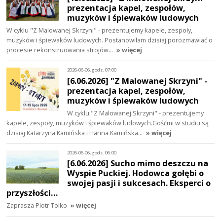
prezentacja kapel, zespołów,
muzyków i śpiewaków ludowych
W cyklu "Z Malowanej Skrzyni" - prezentujemy kapele, zespoły,
muzyków i śpiewaków ludowych. Postanowiłam dzisiaj porozmawiać o
procesie rekonstruowania strojów…
» więcej
2026-06-06, godz. 07:00
[6.06.2026] "Z Malowanej Skrzyni" -
prezentacja kapel, zespołów,
muzyków i śpiewaków ludowych
W cyklu "Z Malowanej Skrzyni" - prezentujemy
kapele, zespoły, muzyków i śpiewaków ludowych.Gośćmi w studiu są
dzisiaj Katarzyna Kamińska i Hanna Kamińska…
» więcej
2026-06-06, godz. 06:00
[6.06.2026] Sucho mimo deszczu na
Wyspie Puckiej. Hodowca gołębi o
swojej pasji i sukcesach. Eksperci o
przyszłości…
Zaprasza Piotr Tolko
» więcej