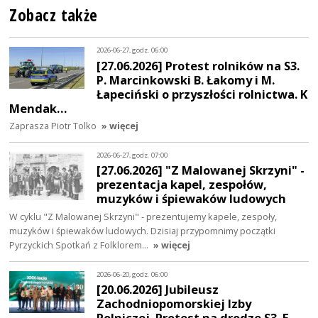
Zobacz także
2026-06-27, godz. 06:00
[27.06.2026] Protest rolników na S3.
P. Marcinkowski B. Łakomy i M.
Łapeciński o przyszłości rolnictwa. K
Mendak…
Zaprasza Piotr Tolko
» więcej
2026-06-27, godz. 07:00
[27.06.2026] "Z Malowanej Skrzyni" -
prezentacja kapel, zespołów,
muzyków i śpiewaków ludowych
W cyklu "Z Malowanej Skrzyni" - prezentujemy kapele, zespoły,
muzyków i śpiewaków ludowych. Dzisiaj przypomnimy początki
Pyrzyckich Spotkań z Folklorem…
» więcej
2026-06-20, godz. 06:00
[20.06.2026] Jubileusz
Zachodniopomorskiej Izby
Rolniczej. Protest na drodze S3. E.