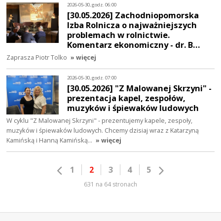
2026-05-30, godz. 06:00
[30.05.2026] Zachodniopomorska
Izba Rolnicza o najważniejszych
problemach w rolnictwie.
Komentarz ekonomiczny - dr. B…
Zaprasza Piotr Tolko
» więcej
2026-05-30, godz. 07:00
[30.05.2026] "Z Malowanej Skrzyni" -
prezentacja kapel, zespołów,
muzyków i śpiewaków ludowych
W cyklu "Z Malowanej Skrzyni" - prezentujemy kapele, zespoły,
muzyków i śpiewaków ludowych. Chcemy dzisiaj wraz z Katarzyną
Kamińską i Hanną Kamińską…
» więcej
1
2
3
4
5
631 na 64 stronach