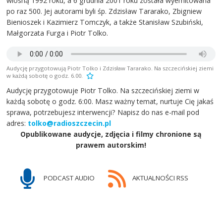
wiosną 1992 roku, a 6 grudnia 2001 roku została wyemitowana
po raz 500. Jej autorami byli śp. Zdzisław Tararako, Zbigniew
Bienioszek i Kazimierz Tomczyk, a także Stanisław Szubiński,
Małgorzata Furga i Piotr Tolko.
Audycję przygotowują Piotr Tolko i Zdzisław Tararako. Na szczecińskiej ziemi
w każdą sobotę o godz. 6.00.
Audycję przygotowuje Piotr Tolko. Na szczecińskiej ziemi w
każdą sobotę o godz. 6:00. Masz ważny temat, nurtuje Cię jakaś
sprawa, potrzebujesz interwencji? Napisz do nas e-mail pod
adres:
tolko@radioszczecin.pl
Opublikowane audycje, zdjęcia i filmy chronione są
prawem autorskim!
PODCAST AUDIO
AKTUALNOŚCI RSS