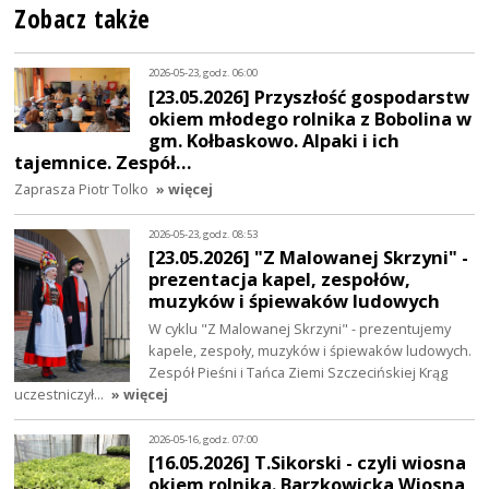
Zobacz także
2026-05-23, godz. 06:00
[23.05.2026] Przyszłość gospodarstw
okiem młodego rolnika z Bobolina w
gm. Kołbaskowo. Alpaki i ich
tajemnice. Zespół…
Zaprasza Piotr Tolko
» więcej
2026-05-23, godz. 08:53
[23.05.2026] "Z Malowanej Skrzyni" -
prezentacja kapel, zespołów,
muzyków i śpiewaków ludowych
W cyklu "Z Malowanej Skrzyni" - prezentujemy
kapele, zespoły, muzyków i śpiewaków ludowych.
Zespół Pieśni i Tańca Ziemi Szczecińskiej Krąg
uczestniczył…
» więcej
2026-05-16, godz. 07:00
[16.05.2026] T.Sikorski - czyli wiosna
okiem rolnika. Barzkowicka Wiosna