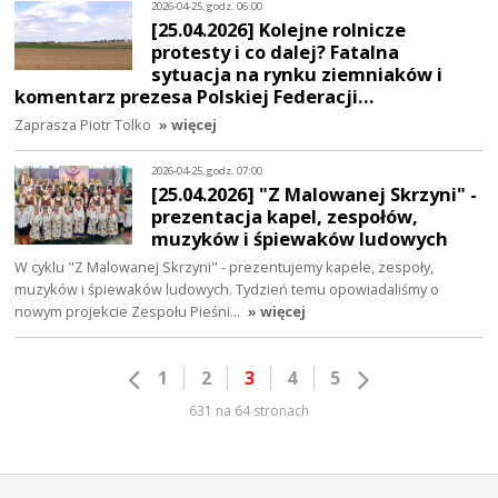
2026-04-25, godz. 06:00
[25.04.2026] Kolejne rolnicze
protesty i co dalej? Fatalna
sytuacja na rynku ziemniaków i
komentarz prezesa Polskiej Federacji…
Zaprasza Piotr Tolko
» więcej
2026-04-25, godz. 07:00
[25.04.2026] "Z Malowanej Skrzyni" -
prezentacja kapel, zespołów,
muzyków i śpiewaków ludowych
W cyklu "Z Malowanej Skrzyni" - prezentujemy kapele, zespoły,
muzyków i śpiewaków ludowych. Tydzień temu opowiadaliśmy o
nowym projekcie Zespołu Pieśni…
» więcej
1
2
3
4
5
631 na 64 stronach