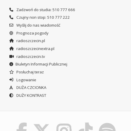
Zadzwoń do studia: 510 777 666
Czujny non stop: 510 777 222
Wyślij do nas wiadomość
Prognoza pogody
radioszczecin.pl
radioszczecinextra.pl
radioszczecin.tv
Biuletyn Informacji Publicznej
Posłuchaj teraz
Logowanie
DUŻA CZCIONKA
DUŻY KONTRAST