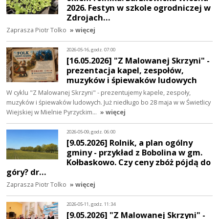
2026. Festyn w szkole ogrodniczej w
Zdrojach…
Zaprasza Piotr Tolko
» więcej
2026-05-16, godz. 07:00
[16.05.2026] "Z Malowanej Skrzyni" -
prezentacja kapel, zespołów,
muzyków i śpiewaków ludowych
W cyklu "Z Malowanej Skrzyni" - prezentujemy kapele, zespoły,
muzyków i śpiewaków ludowych. Już niedługo bo 28 maja w w Świetlicy
Wiejskiej w Mielnie Pyrzyckim…
» więcej
2026-05-09, godz. 06:00
[9.05.2026] Rolnik, a plan ogólny
gminy - przykład z Bobolina w gm.
Kołbaskowo. Czy ceny zbóż pójdą do
góry? dr…
Zaprasza Piotr Tolko
» więcej
2026-05-11, godz. 11:34
[9.05.2026] "Z Malowanej Skrzyni" -