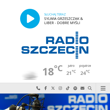
SŁUCHAJ TERAZ
SYLWIA GRZESZCZAK &
LIBER - DOBRE MYŚLI
°C
jutro
pojutrze
18
°C
°C
21
24
Najlepiej po prostu do nas zadzwoń
Odwiedź nas na Facebook-u
Odwiedź nas na X
Odwiedź nas na Instagram-ie
Odwiedź nas na TikTok-u
Szukaj nas na Spotify
Wyślij do nas w
Szukaj