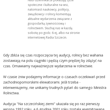
społeczne i kulturalne na wsi,
natomiast naukowcy, politycy,
związkowcy i rolnicy komentują
aktualne wydarzenia związane z
gospodarką żywnościową i
rolnictwem. Słuchaj nas w każdą
sobotę po godz. 6-ej, albo na stronie
internetowej Radia Szczecin.
Gdy zbliża się czas rozpoczęcia tej audycji, rolnicy bez wahania
zostawiają na polu ciągniki i pędzą czym prędzej by zdążyć na
czas. Omawiamy najważniejsze wydarzenia w rolnictwie.
W czasie żniw podajemy informacje o czasach oczekiwań przed
zachodniopomorskimi elewatorami. Jeśli trzeba -
interweniujemy, nie unikamy trudnych pytań do samego Ministra
Rolnictwa.
Audycja "Na szczecińskiej ziemi" ukazała się po raz pierwszy
wiosną 1992 roku, a 6 grudnia 2001 roku została wyemitowana