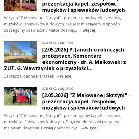
prezentacja kapel, zespołów,
muzyków i śpiewaków ludowych
W cyklu "Z Malowanej Skrzyni" - prezentujemy kapele, zespoły,
muzyków i śpiewaków ludowych. Maj jest miesiącem w sposób
szczególny poświęcony Matce Boskiej…
» więcej
2026-05-06, godz. 14:03
[2.05.2026] P. Janoch o rolniczych
protestach. Komentarz
ekonomiczny - dr. A. Malkowski z
ZUT. G. Wawrzyniak o przyszłości…
Zaprasza Joanna Maraszek
» więcej
2026-05-02, godz. 07:00
[2.05.2026] "Z Malowanej Skrzyni" -
prezentacja kapel, zespołów,
muzyków i śpiewaków ludowych
W cyklu "Z Malowanej Skrzyni" - prezentujemy kapele, zespoły,
muzyków i śpiewaków ludowych. Długi weekend związany jest z
majowymi świętami. Dzisiaj obchodzimy…
» więcej