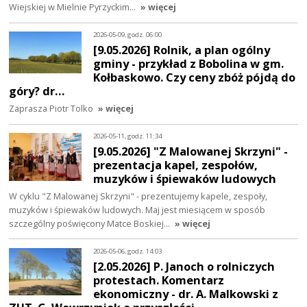
Wiejskiej w Mielnie Pyrzyckim…
» więcej
2026-05-09, godz. 06:00
[9.05.2026] Rolnik, a plan ogólny
gminy - przykład z Bobolina w gm.
Kołbaskowo. Czy ceny zbóż pójdą do
góry? dr…
Zaprasza Piotr Tolko
» więcej
2026-05-11, godz. 11:34
[9.05.2026] "Z Malowanej Skrzyni" -
prezentacja kapel, zespołów,
muzyków i śpiewaków ludowych
W cyklu "Z Malowanej Skrzyni" - prezentujemy kapele, zespoły,
muzyków i śpiewaków ludowych. Maj jest miesiącem w sposób
szczególny poświęcony Matce Boskiej…
» więcej
2026-05-06, godz. 14:03
[2.05.2026] P. Janoch o rolniczych
protestach. Komentarz
ekonomiczny - dr. A. Malkowski z