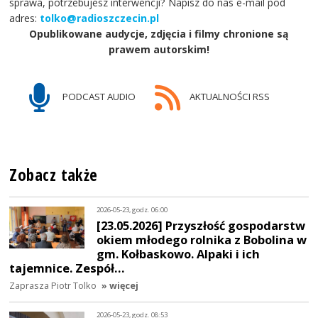
sprawa, potrzebujesz interwencji? Napisz do nas e-mail pod
adres:
tolko@radioszczecin.pl
Opublikowane audycje, zdjęcia i filmy chronione są
prawem autorskim!
PODCAST AUDIO
AKTUALNOŚCI RSS
Zobacz także
2026-05-23, godz. 06:00
[23.05.2026] Przyszłość gospodarstw
okiem młodego rolnika z Bobolina w
gm. Kołbaskowo. Alpaki i ich
tajemnice. Zespół…
Zaprasza Piotr Tolko
» więcej
2026-05-23, godz. 08:53