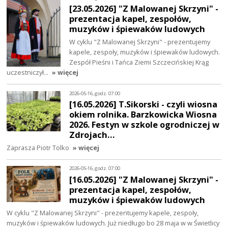
[23.05.2026] "Z Malowanej Skrzyni" -
prezentacja kapel, zespołów,
muzyków i śpiewaków ludowych
W cyklu "Z Malowanej Skrzyni" - prezentujemy
kapele, zespoły, muzyków i śpiewaków ludowych.
Zespół Pieśni i Tańca Ziemi Szczecińskiej Krąg
uczestniczył…
» więcej
2026-05-16, godz. 07:00
[16.05.2026] T.Sikorski - czyli wiosna
okiem rolnika. Barzkowicka Wiosna
2026. Festyn w szkole ogrodniczej w
Zdrojach…
Zaprasza Piotr Tolko
» więcej
2026-05-16, godz. 07:00
[16.05.2026] "Z Malowanej Skrzyni" -
prezentacja kapel, zespołów,
muzyków i śpiewaków ludowych
W cyklu "Z Malowanej Skrzyni" - prezentujemy kapele, zespoły,
muzyków i śpiewaków ludowych. Już niedługo bo 28 maja w w Świetlicy