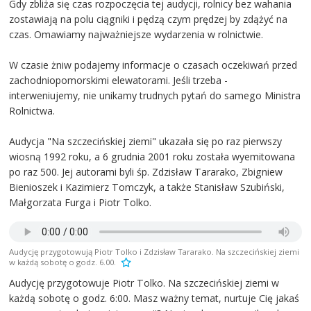
Gdy zbliża się czas rozpoczęcia tej audycji, rolnicy bez wahania
zostawiają na polu ciągniki i pędzą czym prędzej by zdążyć na
czas. Omawiamy najważniejsze wydarzenia w rolnictwie.
W czasie żniw podajemy informacje o czasach oczekiwań przed
zachodniopomorskimi elewatorami. Jeśli trzeba -
interweniujemy, nie unikamy trudnych pytań do samego Ministra
Rolnictwa.
Audycja "Na szczecińskiej ziemi" ukazała się po raz pierwszy
wiosną 1992 roku, a 6 grudnia 2001 roku została wyemitowana
po raz 500. Jej autorami byli śp. Zdzisław Tararako, Zbigniew
Bienioszek i Kazimierz Tomczyk, a także Stanisław Szubiński,
Małgorzata Furga i Piotr Tolko.
Audycję przygotowują Piotr Tolko i Zdzisław Tararako. Na szczecińskiej ziemi
w każdą sobotę o godz. 6.00.
Audycję przygotowuje Piotr Tolko. Na szczecińskiej ziemi w
każdą sobotę o godz. 6:00. Masz ważny temat, nurtuje Cię jakaś