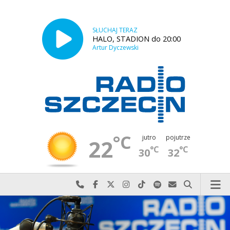
SŁUCHAJ TERAZ
HALO, STADION do 20:00
Artur Dyczewski
°C
jutro
pojutrze
22
°C
°C
30
32
Najlepiej po prostu do nas zadzwoń
Odwiedź nas na Facebook-u
Odwiedź nas na X
Odwiedź nas na Instagram-ie
Odwiedź nas na TikTok-u
Szukaj nas na Spotify
Wyślij do nas w
Szukaj