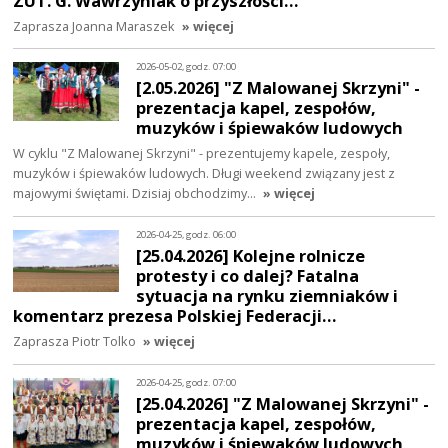
ZUT. G. Wawrzyniak o przyszłości…
Zaprasza Joanna Maraszek
» więcej
2026-05-02, godz. 07:00
[2.05.2026] "Z Malowanej Skrzyni" -
prezentacja kapel, zespołów,
muzyków i śpiewaków ludowych
W cyklu "Z Malowanej Skrzyni" - prezentujemy kapele, zespoły,
muzyków i śpiewaków ludowych. Długi weekend związany jest z
majowymi świętami. Dzisiaj obchodzimy…
» więcej
2026-04-25, godz. 06:00
[25.04.2026] Kolejne rolnicze
protesty i co dalej? Fatalna
sytuacja na rynku ziemniaków i
komentarz prezesa Polskiej Federacji…
Zaprasza Piotr Tolko
» więcej
2026-04-25, godz. 07:00
[25.04.2026] "Z Malowanej Skrzyni" -
prezentacja kapel, zespołów,
muzyków i śpiewaków ludowych