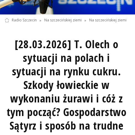
Radio Szczecin
»
Na szczecińskiej ziemi
»
Na szczecińskiej ziemi
[28.03.2026] T. Olech o
sytuacji na polach i
sytuacji na rynku cukru.
Szkody łowieckie w
wykonaniu żurawi i cóż z
tym począć? Gospodarstwo
Sątyrz i sposób na trudne