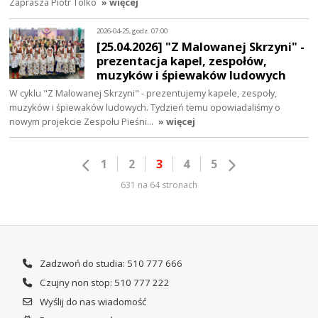
Zaprasza Piotr Tolko
» więcej
2026-04-25, godz. 07:00
[25.04.2026] "Z Malowanej Skrzyni" -
prezentacja kapel, zespołów,
muzyków i śpiewaków ludowych
W cyklu "Z Malowanej Skrzyni" - prezentujemy kapele, zespoły,
muzyków i śpiewaków ludowych. Tydzień temu opowiadaliśmy o
nowym projekcie Zespołu Pieśni…
» więcej
1
2
3
4
5
631 na 64 stronach
Zadzwoń do studia: 510 777 666
Czujny non stop: 510 777 222
Wyślij do nas wiadomość