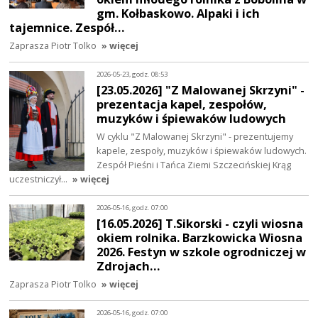
gm. Kołbaskowo. Alpaki i ich
tajemnice. Zespół…
Zaprasza Piotr Tolko
» więcej
2026-05-23, godz. 08:53
[23.05.2026] "Z Malowanej Skrzyni" -
prezentacja kapel, zespołów,
muzyków i śpiewaków ludowych
W cyklu "Z Malowanej Skrzyni" - prezentujemy
kapele, zespoły, muzyków i śpiewaków ludowych.
Zespół Pieśni i Tańca Ziemi Szczecińskiej Krąg
uczestniczył…
» więcej
2026-05-16, godz. 07:00
[16.05.2026] T.Sikorski - czyli wiosna
okiem rolnika. Barzkowicka Wiosna
2026. Festyn w szkole ogrodniczej w
Zdrojach…
Zaprasza Piotr Tolko
» więcej
2026-05-16, godz. 07:00