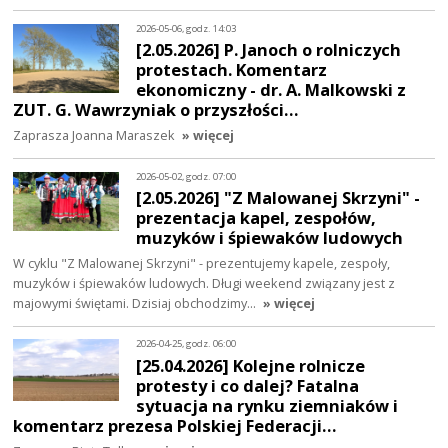
2026-05-06, godz. 14:03
[2.05.2026] P. Janoch o rolniczych
protestach. Komentarz
ekonomiczny - dr. A. Malkowski z
ZUT. G. Wawrzyniak o przyszłości…
Zaprasza Joanna Maraszek
» więcej
2026-05-02, godz. 07:00
[2.05.2026] "Z Malowanej Skrzyni" -
prezentacja kapel, zespołów,
muzyków i śpiewaków ludowych
W cyklu "Z Malowanej Skrzyni" - prezentujemy kapele, zespoły,
muzyków i śpiewaków ludowych. Długi weekend związany jest z
majowymi świętami. Dzisiaj obchodzimy…
» więcej
2026-04-25, godz. 06:00
[25.04.2026] Kolejne rolnicze
protesty i co dalej? Fatalna
sytuacja na rynku ziemniaków i
komentarz prezesa Polskiej Federacji…