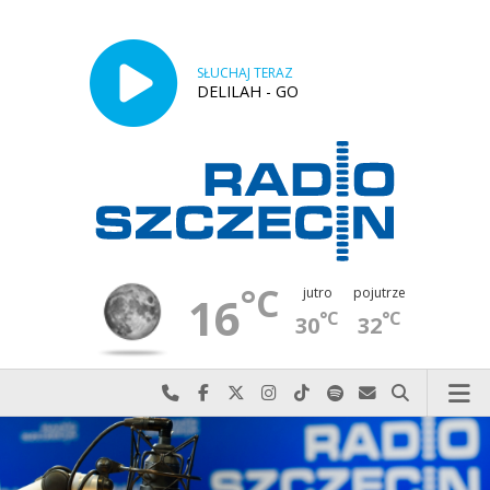
SŁUCHAJ TERAZ
DELILAH - GO
°C
jutro
pojutrze
16
°C
°C
30
32
Najlepiej po prostu do nas zadzwoń
Odwiedź nas na Facebook-u
Odwiedź nas na X
Odwiedź nas na Instagram-ie
Odwiedź nas na TikTok-u
Szukaj nas na Spotify
Wyślij do nas w
Szukaj