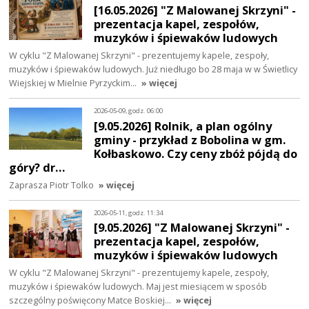
[16.05.2026] "Z Malowanej Skrzyni" -
prezentacja kapel, zespołów,
muzyków i śpiewaków ludowych
W cyklu "Z Malowanej Skrzyni" - prezentujemy kapele, zespoły,
muzyków i śpiewaków ludowych. Już niedługo bo 28 maja w w Świetlicy
Wiejskiej w Mielnie Pyrzyckim…
» więcej
2026-05-09, godz. 06:00
[9.05.2026] Rolnik, a plan ogólny
gminy - przykład z Bobolina w gm.
Kołbaskowo. Czy ceny zbóż pójdą do
góry? dr…
Zaprasza Piotr Tolko
» więcej
2026-05-11, godz. 11:34
[9.05.2026] "Z Malowanej Skrzyni" -
prezentacja kapel, zespołów,
muzyków i śpiewaków ludowych
W cyklu "Z Malowanej Skrzyni" - prezentujemy kapele, zespoły,
muzyków i śpiewaków ludowych. Maj jest miesiącem w sposób
szczególny poświęcony Matce Boskiej…
» więcej