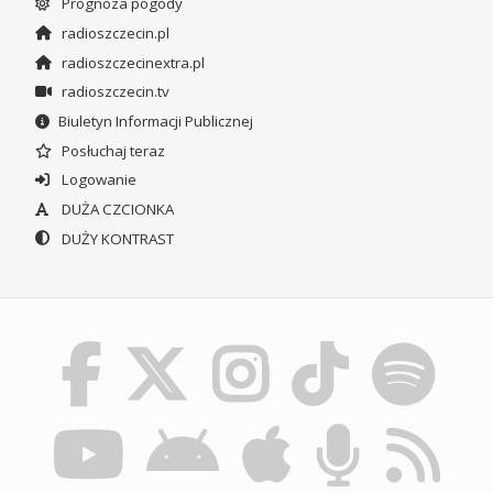
Prognoza pogody
radioszczecin.pl
radioszczecinextra.pl
radioszczecin.tv
Biuletyn Informacji Publicznej
Posłuchaj teraz
Logowanie
DUŻA CZCIONKA
DUŻY KONTRAST