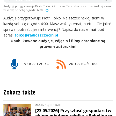
Audycję przygotowują Piotr Tolko i Zdzisław Tararako. Na szczecińskiej ziemi
w każdą sobotę o godz. 6.00.
Audycję przygotowuje Piotr Tolko. Na szczecińskiej ziemi w
każdą sobotę o godz. 6:00. Masz ważny temat, nurtuje Cię jakaś
sprawa, potrzebujesz interwencji? Napisz do nas e-mail pod
adres:
tolko@radioszczecin.pl
Opublikowane audycje, zdjęcia i filmy chronione są
prawem autorskim!
PODCAST AUDIO
AKTUALNOŚCI RSS
Zobacz także
2026-05-23, godz. 06:00
[23.05.2026] Przyszłość gospodarstw
okiem młodego rolnika z Bobolina w