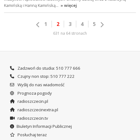
Kamińską i Hanną Kamińską…
» więcej
1
2
3
4
5
631 na 64 stronach
Zadzwoń do studia: 510 777 666
Czujny non stop: 510 777 222
Wyślij do nas wiadomość
Prognoza pogody
radioszczecin.pl
radioszczecinextra.pl
radioszczecin.tv
Biuletyn Informacji Publicznej
Posłuchaj teraz