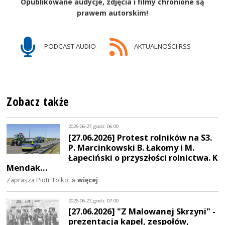
Opublikowane audycje, zdjęcia i filmy chronione są
prawem autorskim!
PODCAST AUDIO
AKTUALNOŚCI RSS
Zobacz także
2026-06-27, godz. 06:00
[27.06.2026] Protest rolników na S3.
P. Marcinkowski B. Łakomy i M.
Łapeciński o przyszłości rolnictwa. K
Mendak…
Zaprasza Piotr Tolko
» więcej
2026-06-27, godz. 07:00
[27.06.2026] "Z Malowanej Skrzyni" -
prezentacja kapel, zespołów,