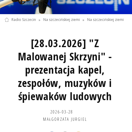
Radio Szczecin
»
Na szczecińskiej ziemi
»
Na szczecińskiej ziemi
[28.03.2026] "Z
Malowanej Skrzyni" -
prezentacja kapel,
zespołów, muzyków i
śpiewaków ludowych
2026-03-28
MAŁGORZATA JURGIEL