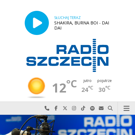
SŁUCHAJ TERAZ
SHAKIRA, BURNA BOI - DAI
DAI
°C
jutro
pojutrze
12
°C
°C
24
30
Najlepiej po prostu do nas zadzwoń
Odwiedź nas na Facebook-u
Odwiedź nas na X
Odwiedź nas na Instagram-ie
Odwiedź nas na TikTok-u
Szukaj nas na Spotify
Wyślij do nas w
Szukaj