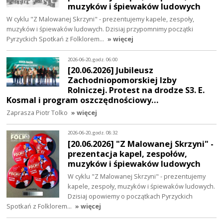
muzyków i śpiewaków ludowych
W cyklu "Z Malowanej Skrzyni" - prezentujemy kapele, zespoły,
muzyków i śpiewaków ludowych. Dzisiaj przypomnimy początki
Pyrzyckich Spotkań z Folklorem…
» więcej
2026-06-20, godz. 06:00
[20.06.2026] Jubileusz
Zachodniopomorskiej Izby
Rolniczej. Protest na drodze S3. E.
Kosmal i program oszczędnościowy…
Zaprasza Piotr Tolko
» więcej
2026-06-20, godz. 08:32
[20.06.2026] "Z Malowanej Skrzyni" -
prezentacja kapel, zespołów,
muzyków i śpiewaków ludowych
W cyklu "Z Malowanej Skrzyni" - prezentujemy
kapele, zespoły, muzyków i śpiewaków ludowych.
Dzisiaj opowiemy o początkach Pyrzyckich
Spotkań z Folklorem…
» więcej