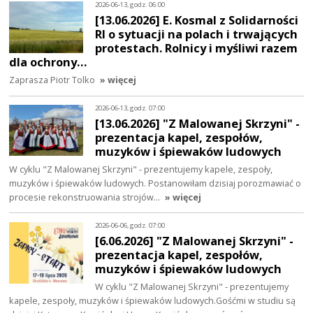
2026-06-13, godz. 06:00
[13.06.2026] E. Kosmal z Solidarności
RI o sytuacji na polach i trwających
protestach. Rolnicy i myśliwi razem
dla ochrony…
Zaprasza Piotr Tolko
» więcej
2026-06-13, godz. 07:00
[13.06.2026] "Z Malowanej Skrzyni" -
prezentacja kapel, zespołów,
muzyków i śpiewaków ludowych
W cyklu "Z Malowanej Skrzyni" - prezentujemy kapele, zespoły,
muzyków i śpiewaków ludowych. Postanowiłam dzisiaj porozmawiać o
procesie rekonstruowania strojów…
» więcej
2026-06-06, godz. 07:00
[6.06.2026] "Z Malowanej Skrzyni" -
prezentacja kapel, zespołów,
muzyków i śpiewaków ludowych
W cyklu "Z Malowanej Skrzyni" - prezentujemy
kapele, zespoły, muzyków i śpiewaków ludowych.Gośćmi w studiu są