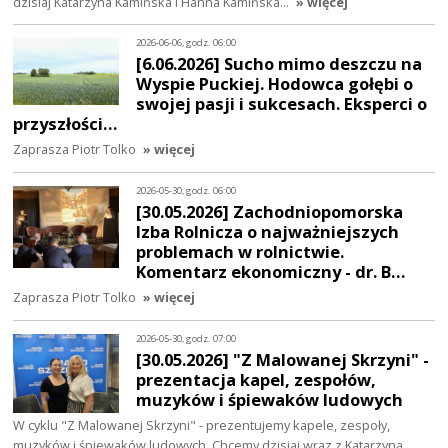
dzisiaj Katarzyna Kamińska i Hanna Kamińska…
» więcej
2026-06-06, godz. 06:00
[6.06.2026] Sucho mimo deszczu na
Wyspie Puckiej. Hodowca gołębi o
swojej pasji i sukcesach. Eksperci o
przyszłości…
Zaprasza Piotr Tolko
» więcej
2026-05-30, godz. 06:00
[30.05.2026] Zachodniopomorska
Izba Rolnicza o najważniejszych
problemach w rolnictwie.
Komentarz ekonomiczny - dr. B…
Zaprasza Piotr Tolko
» więcej
2026-05-30, godz. 07:00
[30.05.2026] "Z Malowanej Skrzyni" -
prezentacja kapel, zespołów,
muzyków i śpiewaków ludowych
W cyklu "Z Malowanej Skrzyni" - prezentujemy kapele, zespoły,
muzyków i śpiewaków ludowych. Chcemy dzisiaj wraz z Katarzyną