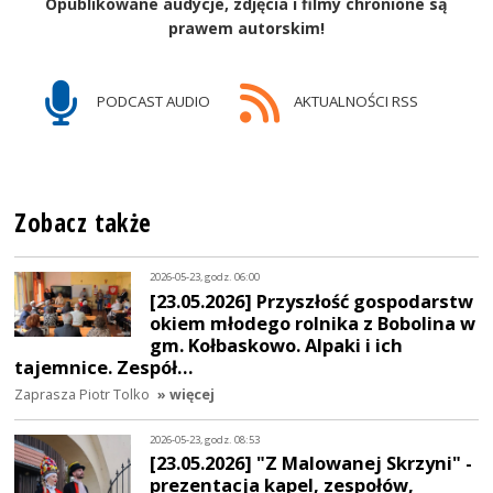
Opublikowane audycje, zdjęcia i filmy chronione są
prawem autorskim!
PODCAST AUDIO
AKTUALNOŚCI RSS
Zobacz także
2026-05-23, godz. 06:00
[23.05.2026] Przyszłość gospodarstw
okiem młodego rolnika z Bobolina w
gm. Kołbaskowo. Alpaki i ich
tajemnice. Zespół…
Zaprasza Piotr Tolko
» więcej
2026-05-23, godz. 08:53
[23.05.2026] "Z Malowanej Skrzyni" -
prezentacja kapel, zespołów,