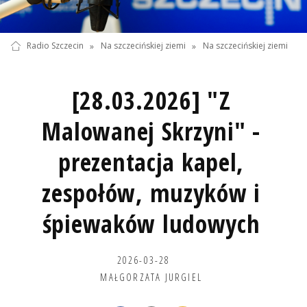
Radio Szczecin
»
Na szczecińskiej ziemi
»
Na szczecińskiej ziemi
[28.03.2026] "Z
Malowanej Skrzyni" -
prezentacja kapel,
zespołów, muzyków i
śpiewaków ludowych
2026-03-28
MAŁGORZATA JURGIEL