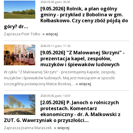
2026-05-09, godz. 06:00
[9.05.2026] Rolnik, a plan ogólny
gminy - przykład z Bobolina w gm.
Kołbaskowo. Czy ceny zbóż pójdą do
góry? dr…
Zaprasza Piotr Tolko
» więcej
2026-05-11, godz. 11:34
[9.05.2026] "Z Malowanej Skrzyni" -
prezentacja kapel, zespołów,
muzyków i śpiewaków ludowych
W cyklu "Z Malowanej Skrzyni" - prezentujemy kapele, zespoły,
muzyków i śpiewaków ludowych. Maj jest miesiącem w sposób
szczególny poświęcony Matce Boskiej…
» więcej
2026-05-06, godz. 14:03
[2.05.2026] P. Janoch o rolniczych
protestach. Komentarz
ekonomiczny - dr. A. Malkowski z
ZUT. G. Wawrzyniak o przyszłości…
Zaprasza Joanna Maraszek
» więcej