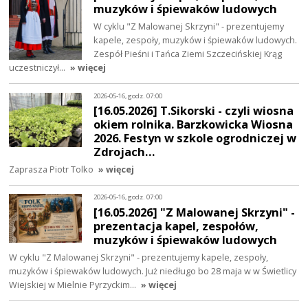
muzyków i śpiewaków ludowych
W cyklu "Z Malowanej Skrzyni" - prezentujemy
kapele, zespoły, muzyków i śpiewaków ludowych.
Zespół Pieśni i Tańca Ziemi Szczecińskiej Krąg
uczestniczył…
» więcej
2026-05-16, godz. 07:00
[16.05.2026] T.Sikorski - czyli wiosna
okiem rolnika. Barzkowicka Wiosna
2026. Festyn w szkole ogrodniczej w
Zdrojach…
Zaprasza Piotr Tolko
» więcej
2026-05-16, godz. 07:00
[16.05.2026] "Z Malowanej Skrzyni" -
prezentacja kapel, zespołów,
muzyków i śpiewaków ludowych
W cyklu "Z Malowanej Skrzyni" - prezentujemy kapele, zespoły,
muzyków i śpiewaków ludowych. Już niedługo bo 28 maja w w Świetlicy
Wiejskiej w Mielnie Pyrzyckim…
» więcej