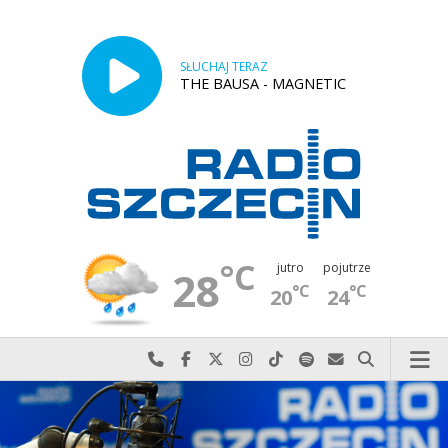
SŁUCHAJ TERAZ
THE BAUSA - MAGNETIC
°C
jutro
pojutrze
28
°C
°C
20
24
Najlepiej po prostu do nas zadzwoń
Odwiedź nas na Facebook-u
Odwiedź nas na X
Odwiedź nas na Instagram-ie
Odwiedź nas na TikTok-u
Szukaj nas na Spotify
Wyślij do nas w
Szukaj