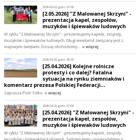
2026-05-02, godz. 07:00
[2.05.2026] "Z Malowanej Skrzyni" -
prezentacja kapel, zespołów,
muzyków i śpiewaków ludowych
W cyklu "Z Malowanej Skrzyni" - prezentujemy kapele, zespoły,
muzyków i śpiewaków ludowych. Długi weekend związany jest z
majowymi świętami. Dzisiaj obchodzimy…
» więcej
2026-04-25, godz. 06:00
[25.04.2026] Kolejne rolnicze
protesty i co dalej? Fatalna
sytuacja na rynku ziemniaków i
komentarz prezesa Polskiej Federacji…
Zaprasza Piotr Tolko
» więcej
2026-04-25, godz. 07:00
[25.04.2026] "Z Malowanej Skrzyni" -
prezentacja kapel, zespołów,
muzyków i śpiewaków ludowych
W cyklu "Z Malowanej Skrzyni" - prezentujemy kapele, zespoły,
muzyków i śpiewaków ludowych. Tydzień temu opowiadaliśmy o