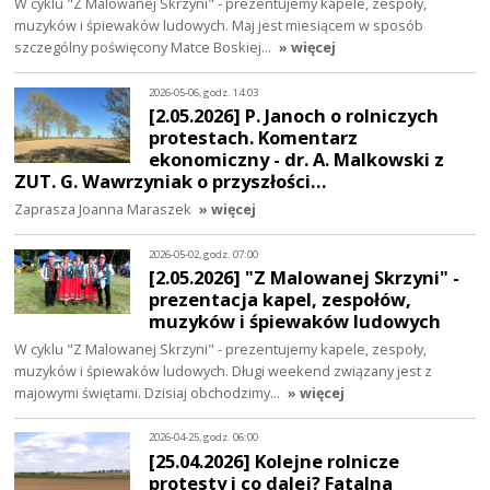
W cyklu "Z Malowanej Skrzyni" - prezentujemy kapele, zespoły,
muzyków i śpiewaków ludowych. Maj jest miesiącem w sposób
szczególny poświęcony Matce Boskiej…
» więcej
2026-05-06, godz. 14:03
[2.05.2026] P. Janoch o rolniczych
protestach. Komentarz
ekonomiczny - dr. A. Malkowski z
ZUT. G. Wawrzyniak o przyszłości…
Zaprasza Joanna Maraszek
» więcej
2026-05-02, godz. 07:00
[2.05.2026] "Z Malowanej Skrzyni" -
prezentacja kapel, zespołów,
muzyków i śpiewaków ludowych
W cyklu "Z Malowanej Skrzyni" - prezentujemy kapele, zespoły,
muzyków i śpiewaków ludowych. Długi weekend związany jest z
majowymi świętami. Dzisiaj obchodzimy…
» więcej
2026-04-25, godz. 06:00
[25.04.2026] Kolejne rolnicze
protesty i co dalej? Fatalna