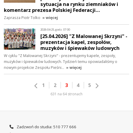
sytuacja na rynku ziemniaków i
komentarz prezesa Polskiej Federacji…
Zaprasza Piotr Tolko
» więcej
2026-04-25, godz. 07:00
[25.04.2026] "Z Malowanej Skrzyni" -
prezentacja kapel, zespołów,
muzyków i śpiewaków ludowych
W cyklu "Z Malowanej Skrzyni" - prezentujemy kapele, zespoły,
muzyków i śpiewaków ludowych. Tydzień temu opowiadaliśmy o
nowym projekcie Zespołu Pieśni…
» więcej
1
2
3
4
5
631 na 64 stronach
Zadzwoń do studia: 510 777 666