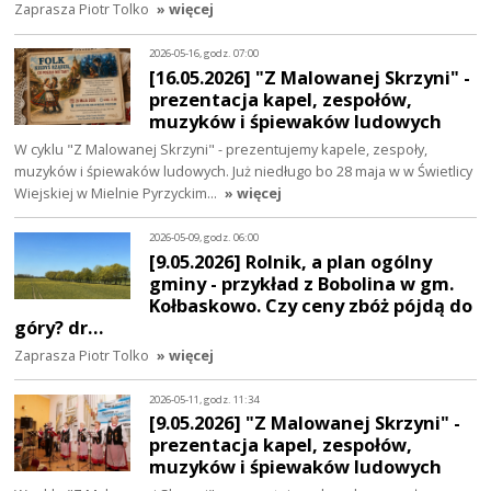
Zaprasza Piotr Tolko
» więcej
2026-05-16, godz. 07:00
[16.05.2026] "Z Malowanej Skrzyni" -
prezentacja kapel, zespołów,
muzyków i śpiewaków ludowych
W cyklu "Z Malowanej Skrzyni" - prezentujemy kapele, zespoły,
muzyków i śpiewaków ludowych. Już niedługo bo 28 maja w w Świetlicy
Wiejskiej w Mielnie Pyrzyckim…
» więcej
2026-05-09, godz. 06:00
[9.05.2026] Rolnik, a plan ogólny
gminy - przykład z Bobolina w gm.
Kołbaskowo. Czy ceny zbóż pójdą do
góry? dr…
Zaprasza Piotr Tolko
» więcej
2026-05-11, godz. 11:34
[9.05.2026] "Z Malowanej Skrzyni" -
prezentacja kapel, zespołów,
muzyków i śpiewaków ludowych