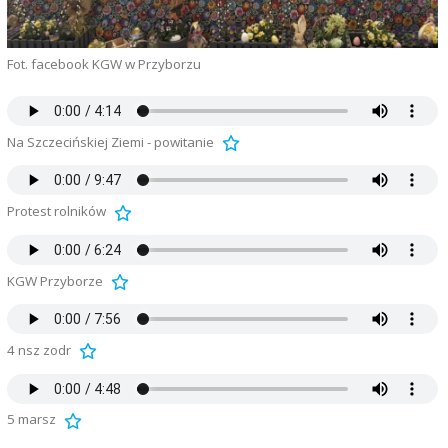
Fot. facebook KGW w Przyborzu
Na Szczecińskiej Ziemi - powitanie
Protest rolników
KGW Przyborze
4 nsz zodr
5 marsz