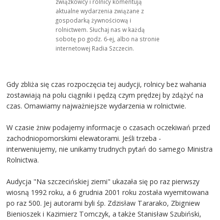
związkowcy i rolnicy komentują
aktualne wydarzenia związane z
gospodarką żywnościową i
rolnictwem. Słuchaj nas w każdą
sobotę po godz. 6-ej, albo na stronie
internetowej Radia Szczecin.
Gdy zbliża się czas rozpoczęcia tej audycji, rolnicy bez wahania
zostawiają na polu ciągniki i pędzą czym prędzej by zdążyć na
czas. Omawiamy najważniejsze wydarzenia w rolnictwie.
W czasie żniw podajemy informacje o czasach oczekiwań przed
zachodniopomorskimi elewatorami. Jeśli trzeba -
interweniujemy, nie unikamy trudnych pytań do samego Ministra
Rolnictwa.
Audycja "Na szczecińskiej ziemi" ukazała się po raz pierwszy
wiosną 1992 roku, a 6 grudnia 2001 roku została wyemitowana
po raz 500. Jej autorami byli śp. Zdzisław Tararako, Zbigniew
Bienioszek i Kazimierz Tomczyk, a także Stanisław Szubiński,