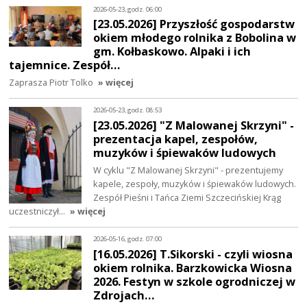
2026-05-23, godz. 06:00
[23.05.2026] Przyszłość gospodarstw
okiem młodego rolnika z Bobolina w
gm. Kołbaskowo. Alpaki i ich
tajemnice. Zespół…
Zaprasza Piotr Tolko
» więcej
2026-05-23, godz. 08:53
[23.05.2026] "Z Malowanej Skrzyni" -
prezentacja kapel, zespołów,
muzyków i śpiewaków ludowych
W cyklu "Z Malowanej Skrzyni" - prezentujemy
kapele, zespoły, muzyków i śpiewaków ludowych.
Zespół Pieśni i Tańca Ziemi Szczecińskiej Krąg
uczestniczył…
» więcej
2026-05-16, godz. 07:00
[16.05.2026] T.Sikorski - czyli wiosna
okiem rolnika. Barzkowicka Wiosna
2026. Festyn w szkole ogrodniczej w
Zdrojach…