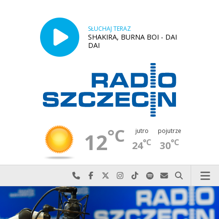
SŁUCHAJ TERAZ
SHAKIRA, BURNA BOI - DAI
DAI
°C
jutro
pojutrze
12
°C
°C
24
30
Najlepiej po prostu do nas zadzwoń
Odwiedź nas na Facebook-u
Odwiedź nas na X
Odwiedź nas na Instagram-ie
Odwiedź nas na TikTok-u
Szukaj nas na Spotify
Wyślij do nas w
Szukaj