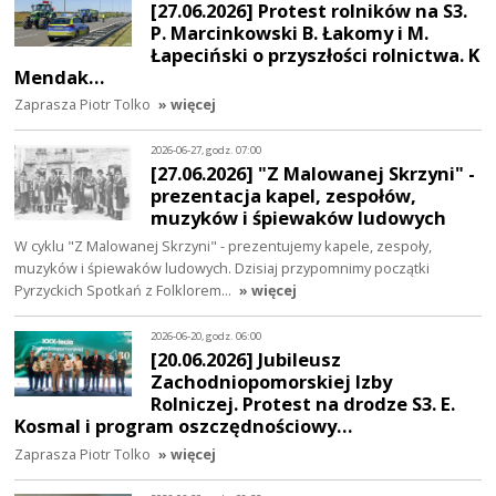
[27.06.2026] Protest rolników na S3.
P. Marcinkowski B. Łakomy i M.
Łapeciński o przyszłości rolnictwa. K
Mendak…
Zaprasza Piotr Tolko
» więcej
2026-06-27, godz. 07:00
[27.06.2026] "Z Malowanej Skrzyni" -
prezentacja kapel, zespołów,
muzyków i śpiewaków ludowych
W cyklu "Z Malowanej Skrzyni" - prezentujemy kapele, zespoły,
muzyków i śpiewaków ludowych. Dzisiaj przypomnimy początki
Pyrzyckich Spotkań z Folklorem…
» więcej
2026-06-20, godz. 06:00
[20.06.2026] Jubileusz
Zachodniopomorskiej Izby
Rolniczej. Protest na drodze S3. E.
Kosmal i program oszczędnościowy…
Zaprasza Piotr Tolko
» więcej