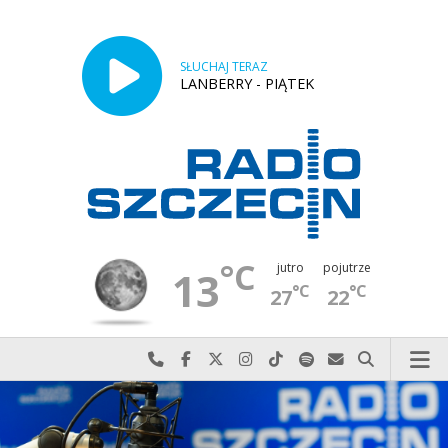
SŁUCHAJ TERAZ
LANBERRY - PIĄTEK
°C
jutro
pojutrze
13
°C
°C
27
22
Najlepiej po prostu do nas zadzwoń
Odwiedź nas na Facebook-u
Odwiedź nas na X
Odwiedź nas na Instagram-ie
Odwiedź nas na TikTok-u
Szukaj nas na Spotify
Wyślij do nas w
Szukaj