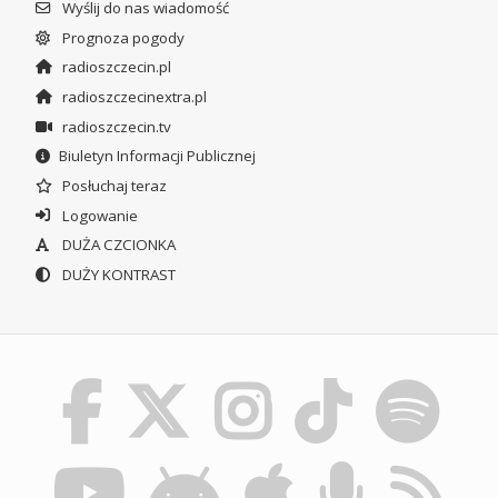
Wyślij do nas wiadomość
Prognoza pogody
radioszczecin.pl
radioszczecinextra.pl
radioszczecin.tv
Biuletyn Informacji Publicznej
Posłuchaj teraz
Logowanie
DUŻA CZCIONKA
DUŻY KONTRAST