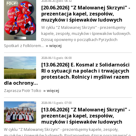
2026-06-20, godz. 08:32
[20.06.2026] "Z Malowanej Skrzyni" -
prezentacja kapel, zespołów,
muzyków i śpiewaków ludowych
W cyklu "Z Malowanej Skrzyni" - prezentujemy
kapele, zespoły, muzyków i śpiewaków ludowych.
Dzisiaj opowiemy o początkach Pyrzyckich
Spotkań z Folklorem…
» więcej
2026-06-13, godz. 06:00
[13.06.2026] E. Kosmal z Solidarności
RI o sytuacji na polach i trwających
protestach. Rolnicy i myśliwi razem
dla ochrony…
Zaprasza Piotr Tolko
» więcej
2026-06-13, godz. 07:00
[13.06.2026] "Z Malowanej Skrzyni" -
prezentacja kapel, zespołów,
muzyków i śpiewaków ludowych
W cyklu "Z Malowanej Skrzyni" - prezentujemy kapele, zespoły,
muzyków i śpiewaków ludowych. Postanowiłam dzisiaj porozmawiać o