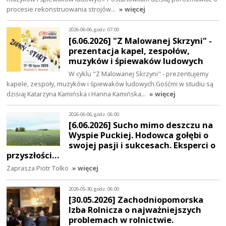
procesie rekonstruowania strojów…
» więcej
2026-06-06, godz. 07:00
[6.06.2026] "Z Malowanej Skrzyni" -
prezentacja kapel, zespołów,
muzyków i śpiewaków ludowych
W cyklu "Z Malowanej Skrzyni" - prezentujemy
kapele, zespoły, muzyków i śpiewaków ludowych.Gośćmi w studiu są
dzisiaj Katarzyna Kamińska i Hanna Kamińska…
» więcej
2026-06-06, godz. 06:00
[6.06.2026] Sucho mimo deszczu na
Wyspie Puckiej. Hodowca gołębi o
swojej pasji i sukcesach. Eksperci o
przyszłości…
Zaprasza Piotr Tolko
» więcej
2026-05-30, godz. 06:00
[30.05.2026] Zachodniopomorska
Izba Rolnicza o najważniejszych
problemach w rolnictwie.