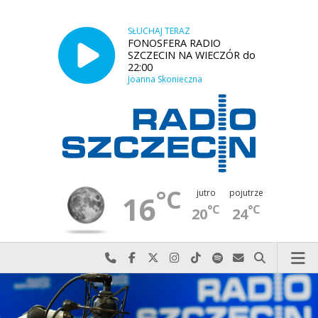
SŁUCHAJ TERAZ
FONOSFERA RADIO
SZCZECIN NA WIECZÓR do
22:00
Joanna Skonieczna
°C
jutro
pojutrze
16
°C
°C
20
24
Najlepiej po prostu do nas zadzwoń
Odwiedź nas na Facebook-u
Odwiedź nas na X
Odwiedź nas na Instagram-ie
Odwiedź nas na TikTok-u
Szukaj nas na Spotify
Wyślij do nas w
Szukaj