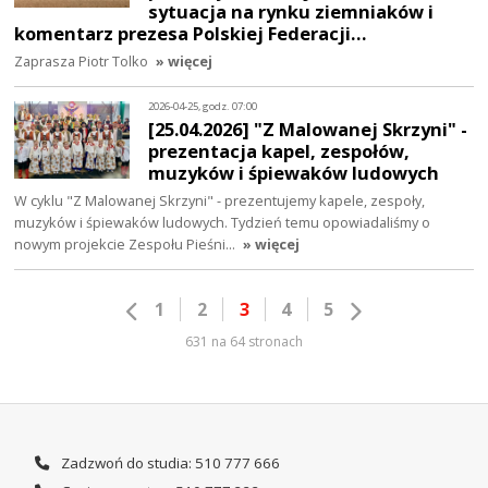
sytuacja na rynku ziemniaków i
komentarz prezesa Polskiej Federacji…
Zaprasza Piotr Tolko
» więcej
2026-04-25, godz. 07:00
[25.04.2026] "Z Malowanej Skrzyni" -
prezentacja kapel, zespołów,
muzyków i śpiewaków ludowych
W cyklu "Z Malowanej Skrzyni" - prezentujemy kapele, zespoły,
muzyków i śpiewaków ludowych. Tydzień temu opowiadaliśmy o
nowym projekcie Zespołu Pieśni…
» więcej
1
2
3
4
5
631 na 64 stronach
Zadzwoń do studia: 510 777 666