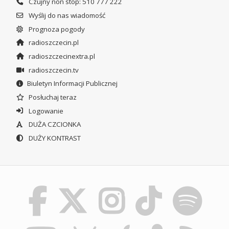
Czujny non stop: 510 777 222
Wyślij do nas wiadomość
Prognoza pogody
radioszczecin.pl
radioszczecinextra.pl
radioszczecin.tv
Biuletyn Informacji Publicznej
Posłuchaj teraz
Logowanie
DUŻA CZCIONKA
DUŻY KONTRAST