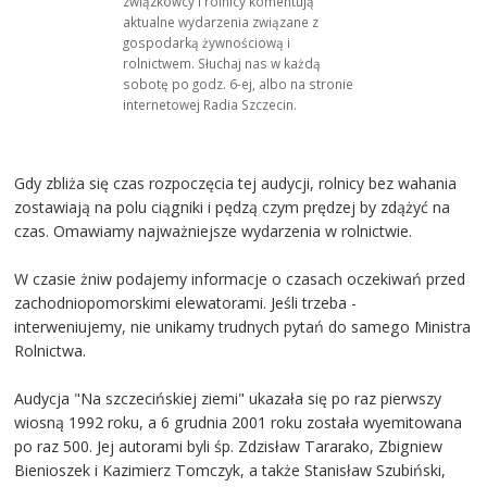
związkowcy i rolnicy komentują
aktualne wydarzenia związane z
gospodarką żywnościową i
rolnictwem. Słuchaj nas w każdą
sobotę po godz. 6-ej, albo na stronie
internetowej Radia Szczecin.
Gdy zbliża się czas rozpoczęcia tej audycji, rolnicy bez wahania
zostawiają na polu ciągniki i pędzą czym prędzej by zdążyć na
czas. Omawiamy najważniejsze wydarzenia w rolnictwie.
W czasie żniw podajemy informacje o czasach oczekiwań przed
zachodniopomorskimi elewatorami. Jeśli trzeba -
interweniujemy, nie unikamy trudnych pytań do samego Ministra
Rolnictwa.
Audycja "Na szczecińskiej ziemi" ukazała się po raz pierwszy
wiosną 1992 roku, a 6 grudnia 2001 roku została wyemitowana
po raz 500. Jej autorami byli śp. Zdzisław Tararako, Zbigniew
Bienioszek i Kazimierz Tomczyk, a także Stanisław Szubiński,