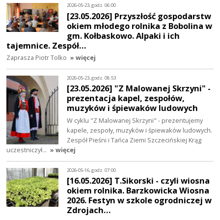
2026-05-23, godz. 06:00
[23.05.2026] Przyszłość gospodarstw
okiem młodego rolnika z Bobolina w
gm. Kołbaskowo. Alpaki i ich
tajemnice. Zespół…
Zaprasza Piotr Tolko
» więcej
2026-05-23, godz. 08:53
[23.05.2026] "Z Malowanej Skrzyni" -
prezentacja kapel, zespołów,
muzyków i śpiewaków ludowych
W cyklu "Z Malowanej Skrzyni" - prezentujemy
kapele, zespoły, muzyków i śpiewaków ludowych.
Zespół Pieśni i Tańca Ziemi Szczecińskiej Krąg
uczestniczył…
» więcej
2026-05-16, godz. 07:00
[16.05.2026] T.Sikorski - czyli wiosna
okiem rolnika. Barzkowicka Wiosna
2026. Festyn w szkole ogrodniczej w
Zdrojach…