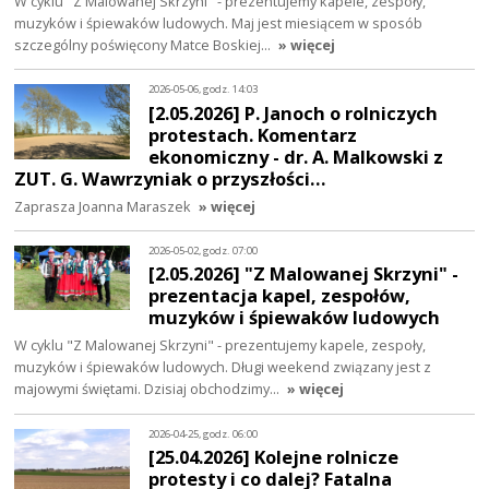
W cyklu "Z Malowanej Skrzyni" - prezentujemy kapele, zespoły,
muzyków i śpiewaków ludowych. Maj jest miesiącem w sposób
szczególny poświęcony Matce Boskiej…
» więcej
2026-05-06, godz. 14:03
[2.05.2026] P. Janoch o rolniczych
protestach. Komentarz
ekonomiczny - dr. A. Malkowski z
ZUT. G. Wawrzyniak o przyszłości…
Zaprasza Joanna Maraszek
» więcej
2026-05-02, godz. 07:00
[2.05.2026] "Z Malowanej Skrzyni" -
prezentacja kapel, zespołów,
muzyków i śpiewaków ludowych
W cyklu "Z Malowanej Skrzyni" - prezentujemy kapele, zespoły,
muzyków i śpiewaków ludowych. Długi weekend związany jest z
majowymi świętami. Dzisiaj obchodzimy…
» więcej
2026-04-25, godz. 06:00
[25.04.2026] Kolejne rolnicze
protesty i co dalej? Fatalna