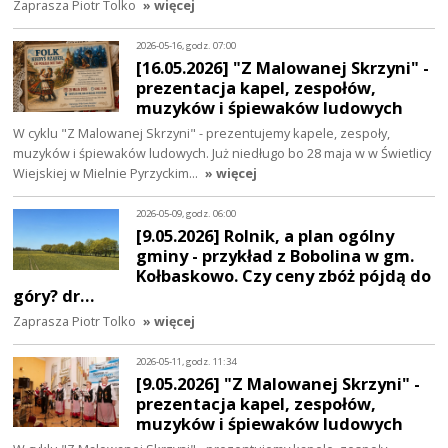
Zaprasza Piotr Tolko
» więcej
2026-05-16, godz. 07:00
[16.05.2026] "Z Malowanej Skrzyni" -
prezentacja kapel, zespołów,
muzyków i śpiewaków ludowych
W cyklu "Z Malowanej Skrzyni" - prezentujemy kapele, zespoły,
muzyków i śpiewaków ludowych. Już niedługo bo 28 maja w w Świetlicy
Wiejskiej w Mielnie Pyrzyckim…
» więcej
2026-05-09, godz. 06:00
[9.05.2026] Rolnik, a plan ogólny
gminy - przykład z Bobolina w gm.
Kołbaskowo. Czy ceny zbóż pójdą do
góry? dr…
Zaprasza Piotr Tolko
» więcej
2026-05-11, godz. 11:34
[9.05.2026] "Z Malowanej Skrzyni" -
prezentacja kapel, zespołów,
muzyków i śpiewaków ludowych