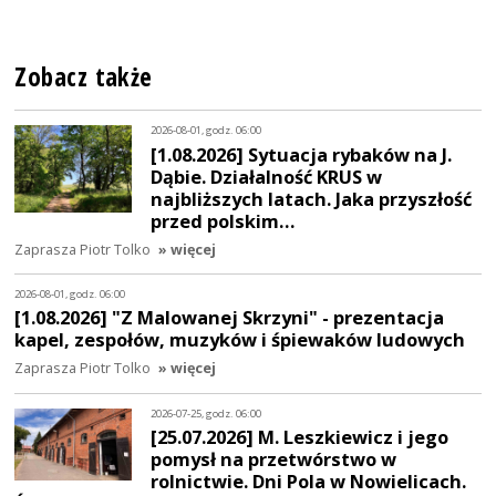
Zobacz także
2026-08-01, godz. 06:00
[1.08.2026] Sytuacja rybaków na J.
Dąbie. Działalność KRUS w
najbliższych latach. Jaka przyszłość
przed polskim…
Zaprasza Piotr Tolko
» więcej
2026-08-01, godz. 06:00
[1.08.2026] "Z Malowanej Skrzyni" - prezentacja
kapel, zespołów, muzyków i śpiewaków ludowych
Zaprasza Piotr Tolko
» więcej
2026-07-25, godz. 06:00
[25.07.2026] M. Leszkiewicz i jego
pomysł na przetwórstwo w
rolnictwie. Dni Pola w Nowielicach.