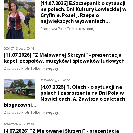
[11.07.2026] E.Szczepanik o sytuacji
na polach. Dni Kultury Łowieckiej w
Gryfinie. Poseł J. Rzepa o
największych wyzwaniach…
Zaprasza Piotr Tolko
» więcej
2026-07-13, godz. 20:44
[11.07.2026] "Z Malowanej Skrzyni" - prezentacja
kapel, zespołów, muzyków i śpiewaków ludowych
Zaprasza Piotr Tolko
» więcej
2026-07-04, godz. 06:00
[4.07.2026] T. Olech - o sytuacji na
polach i zaproszenie na Dni Pola w
Nowielicach. A. Zawisza o zaletach
biogazowni…
Zaprasza Piotr Tolko
» więcej
2026-07-09, godz. 17:26
[4.07.2026] "Z Malowanej Skrzyni" - prezentacja