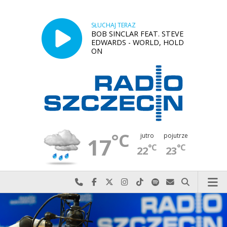
SŁUCHAJ TERAZ
BOB SINCLAR FEAT. STEVE
EDWARDS - WORLD, HOLD
ON
°C
jutro
pojutrze
17
°C
°C
22
23
Najlepiej po prostu do nas zadzwoń
Odwiedź nas na Facebook-u
Odwiedź nas na X
Odwiedź nas na Instagram-ie
Odwiedź nas na TikTok-u
Szukaj nas na Spotify
Wyślij do nas w
Szukaj