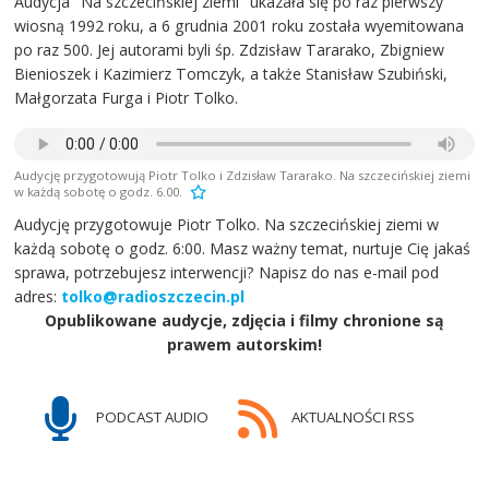
Audycja "Na szczecińskiej ziemi" ukazała się po raz pierwszy
wiosną 1992 roku, a 6 grudnia 2001 roku została wyemitowana
po raz 500. Jej autorami byli śp. Zdzisław Tararako, Zbigniew
Bienioszek i Kazimierz Tomczyk, a także Stanisław Szubiński,
Małgorzata Furga i Piotr Tolko.
Audycję przygotowują Piotr Tolko i Zdzisław Tararako. Na szczecińskiej ziemi
w każdą sobotę o godz. 6.00.
Audycję przygotowuje Piotr Tolko. Na szczecińskiej ziemi w
każdą sobotę o godz. 6:00. Masz ważny temat, nurtuje Cię jakaś
sprawa, potrzebujesz interwencji? Napisz do nas e-mail pod
adres:
tolko@radioszczecin.pl
Opublikowane audycje, zdjęcia i filmy chronione są
prawem autorskim!
PODCAST AUDIO
AKTUALNOŚCI RSS