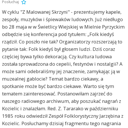
Posłuchaj
W cyklu "Z Malowanej Skrzyni" - prezentujemy kapele,
zespoły, muzyków i śpiewaków ludowych. Już niedługo
bo 28 maja w w Świetlicy Wiejskiej w Mielnie Pyrzyckim
odbędzie się konferencja pod tytułem: „Folk kiedyś
rządził. Co poszło nie tak? Organizatorzy rozszerzają to
pytanie tak: Folk kiedyś był głosem ludzi. Dziś coraz
częściej bywa tylko dekoracją. Czy kultura ludowa
została sprowadzona do cepelii, festynów i nostalgii? A
może sami odebraliśmy jej znaczenie, zamykając ją w
muzealnej gablocie? Temat bardzo ciekawy, a
spotkanie może być bardzo ciekawe. Warto się tym
tematem zainteresować. Postanowiłam zajrzeć do
naszego radiowego archiwum, aby poszukać nagrań z
Kozielic i znalazłam. Red. Z. Tararako w październiku
1985 roku odwiedził Zespół Folklorystyczny Jarzębina z
Kozielic. Posłuchamy dzisiaj fragmentu tego nagrania