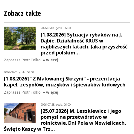
Zobacz także
2026-08-01, godz. 06:00
[1.08.2026] Sytuacja rybaków na J.
Dąbie. Działalność KRUS w
najbliższych latach. Jaka przyszłość
przed polskim…
Zaprasza Piotr Tolko
» więcej
2026-08-01, godz. 06:00
[1.08.2026] "Z Malowanej Skrzyni" - prezentacja
kapel, zespołów, muzyków i śpiewaków ludowych
Zaprasza Piotr Tolko
» więcej
2026-07-25, godz. 06:00
[25.07.2026] M. Leszkiewicz i jego
pomysł na przetwórstwo w
rolnictwie. Dni Pola w Nowielicach.
Święto Kaszy w Trz…