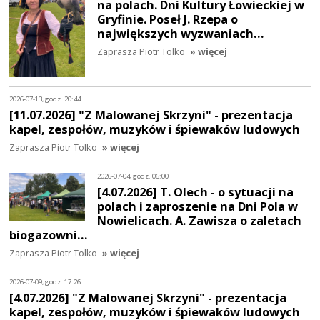
na polach. Dni Kultury Łowieckiej w
Gryfinie. Poseł J. Rzepa o
największych wyzwaniach…
Zaprasza Piotr Tolko
» więcej
2026-07-13, godz. 20:44
[11.07.2026] "Z Malowanej Skrzyni" - prezentacja
kapel, zespołów, muzyków i śpiewaków ludowych
Zaprasza Piotr Tolko
» więcej
2026-07-04, godz. 06:00
[4.07.2026] T. Olech - o sytuacji na
polach i zaproszenie na Dni Pola w
Nowielicach. A. Zawisza o zaletach
biogazowni…
Zaprasza Piotr Tolko
» więcej
2026-07-09, godz. 17:26
[4.07.2026] "Z Malowanej Skrzyni" - prezentacja
kapel, zespołów, muzyków i śpiewaków ludowych