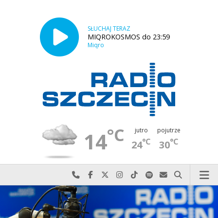
SŁUCHAJ TERAZ
MIQROKOSMOS do 23:59
Miqro
°C
jutro
pojutrze
14
°C
°C
24
30
Najlepiej po prostu do nas zadzwoń
Odwiedź nas na Facebook-u
Odwiedź nas na X
Odwiedź nas na Instagram-ie
Odwiedź nas na TikTok-u
Szukaj nas na Spotify
Wyślij do nas w
Szukaj