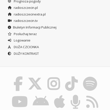
Prognoza pogody
radioszczecin.pl
radioszczecinextra.pl
radioszczecin.tv
Biuletyn Informacji Publicznej
Posłuchaj teraz
Logowanie
DUŻA CZCIONKA
DUŻY KONTRAST