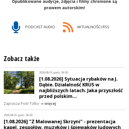
Opublikowane audycje, zdjęcia i filmy chronione są
prawem autorskim!
PODCAST AUDIO
AKTUALNOŚCI RSS
Zobacz także
2026-08-01, godz. 06:00
[1.08.2026] Sytuacja rybaków na J.
Dąbie. Działalność KRUS w
najbliższych latach. Jaka przyszłość
przed polskim…
Zaprasza Piotr Tolko
» więcej
2026-08-01, godz. 06:00
[1.08.2026] "Z Malowanej Skrzyni" - prezentacja
kapel, zespołów, muzyków i śpiewaków ludowych