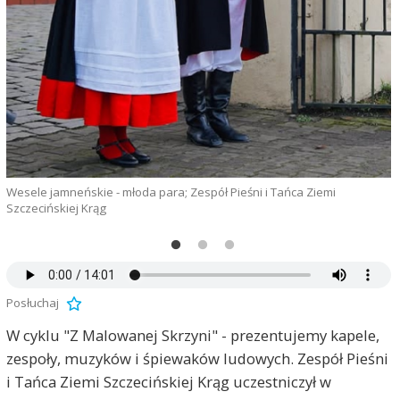
Wesele jamneńskie - młoda para; Zespół Pieśni i Tańca Ziemi
P
Szczecińskiej Krąg
S
Posłuchaj
W cyklu "Z Malowanej Skrzyni" - prezentujemy kapele,
zespoły, muzyków i śpiewaków ludowych. Zespół Pieśni
i Tańca Ziemi Szczecińskiej Krąg uczestniczył w