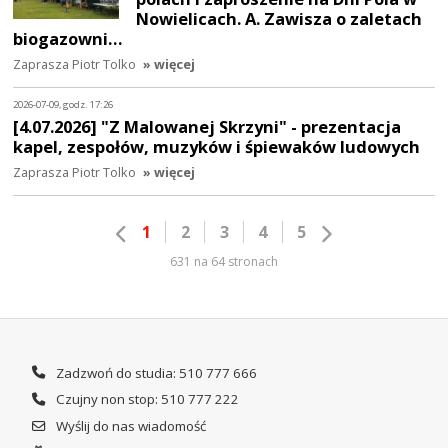
Nowielicach. A. Zawisza o zaletach
biogazowni…
Zaprasza Piotr Tolko
» więcej
2026-07-09, godz. 17:26
[4.07.2026] "Z Malowanej Skrzyni" - prezentacja
kapel, zespołów, muzyków i śpiewaków ludowych
Zaprasza Piotr Tolko
» więcej
1
2
3
4
5
631 na 64 stronach
Zadzwoń do studia: 510 777 666
Czujny non stop: 510 777 222
Wyślij do nas wiadomość