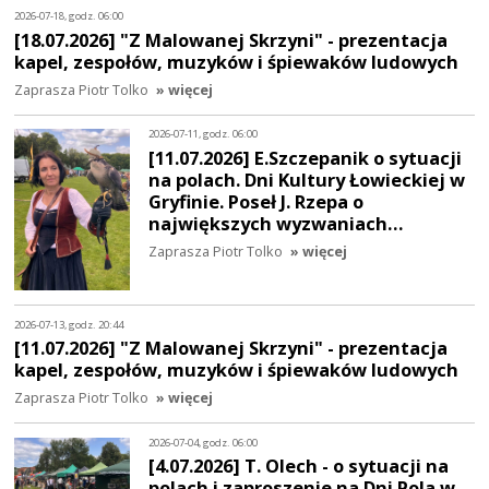
2026-07-18, godz. 06:00
[18.07.2026] "Z Malowanej Skrzyni" - prezentacja
kapel, zespołów, muzyków i śpiewaków ludowych
Zaprasza Piotr Tolko
» więcej
2026-07-11, godz. 06:00
[11.07.2026] E.Szczepanik o sytuacji
na polach. Dni Kultury Łowieckiej w
Gryfinie. Poseł J. Rzepa o
największych wyzwaniach…
Zaprasza Piotr Tolko
» więcej
2026-07-13, godz. 20:44
[11.07.2026] "Z Malowanej Skrzyni" - prezentacja
kapel, zespołów, muzyków i śpiewaków ludowych
Zaprasza Piotr Tolko
» więcej
2026-07-04, godz. 06:00
[4.07.2026] T. Olech - o sytuacji na
polach i zaproszenie na Dni Pola w