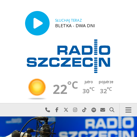
SŁUCHAJ TERAZ
BLETKA - DWA DNI
°C
jutro
pojutrze
22
°C
°C
30
32
Najlepiej po prostu do nas zadzwoń
Odwiedź nas na Facebook-u
Odwiedź nas na X
Odwiedź nas na Instagram-ie
Odwiedź nas na TikTok-u
Szukaj nas na Spotify
Wyślij do nas w
Szukaj