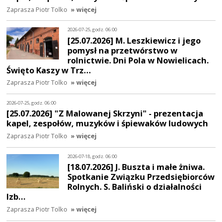
Zaprasza Piotr Tolko
» więcej
2026-07-25, godz. 06:00
[25.07.2026] M. Leszkiewicz i jego
pomysł na przetwórstwo w
rolnictwie. Dni Pola w Nowielicach.
Święto Kaszy w Trz…
Zaprasza Piotr Tolko
» więcej
2026-07-25, godz. 06:00
[25.07.2026] "Z Malowanej Skrzyni" - prezentacja
kapel, zespołów, muzyków i śpiewaków ludowych
Zaprasza Piotr Tolko
» więcej
2026-07-18, godz. 06:00
[18.07.2026] J. Buszta i małe żniwa.
Spotkanie Związku Przedsiębiorców
Rolnych. S. Baliński o działalności
Izb…
Zaprasza Piotr Tolko
» więcej