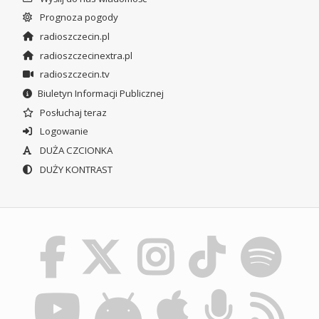
Prognoza pogody
radioszczecin.pl
radioszczecinextra.pl
radioszczecin.tv
Biuletyn Informacji Publicznej
Posłuchaj teraz
Logowanie
DUŻA CZCIONKA
DUŻY KONTRAST