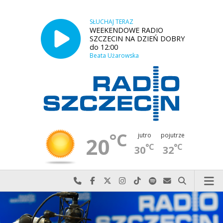
SŁUCHAJ TERAZ
WEEKENDOWE RADIO
SZCZECIN NA DZIEŃ DOBRY
do 12:00
Beata Użarowska
°C
jutro
pojutrze
20
°C
°C
30
32
Najlepiej po prostu do nas zadzwoń
Odwiedź nas na Facebook-u
Odwiedź nas na X
Odwiedź nas na Instagram-ie
Odwiedź nas na TikTok-u
Szukaj nas na Spotify
Wyślij do nas w
Szukaj