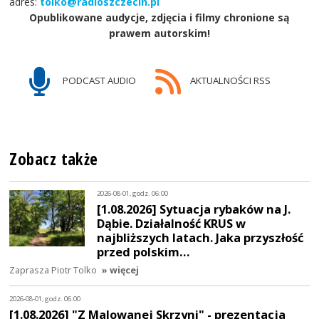
adres:
tolko@radioszczecin.pl
Opublikowane audycje, zdjęcia i filmy chronione są
prawem autorskim!
PODCAST AUDIO
AKTUALNOŚCI RSS
Zobacz także
2026-08-01, godz. 06:00
[1.08.2026] Sytuacja rybaków na J.
Dąbie. Działalność KRUS w
najbliższych latach. Jaka przyszłość
przed polskim…
Zaprasza Piotr Tolko
» więcej
2026-08-01, godz. 06:00
[1.08.2026] "Z Malowanej Skrzyni" - prezentacja