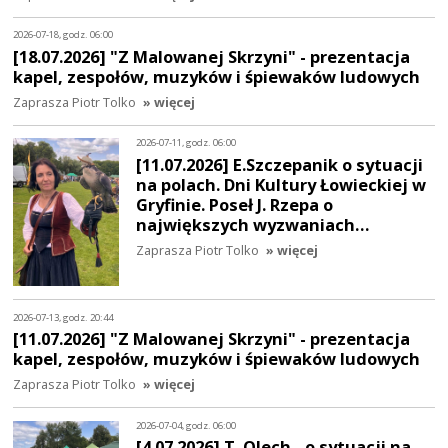
2026-07-18, godz. 06:00
[18.07.2026] "Z Malowanej Skrzyni" - prezentacja
kapel, zespołów, muzyków i śpiewaków ludowych
Zaprasza Piotr Tolko
» więcej
2026-07-11, godz. 06:00
[11.07.2026] E.Szczepanik o sytuacji
na polach. Dni Kultury Łowieckiej w
Gryfinie. Poseł J. Rzepa o
największych wyzwaniach…
Zaprasza Piotr Tolko
» więcej
2026-07-13, godz. 20:44
[11.07.2026] "Z Malowanej Skrzyni" - prezentacja
kapel, zespołów, muzyków i śpiewaków ludowych
Zaprasza Piotr Tolko
» więcej
2026-07-04, godz. 06:00
[4.07.2026] T. Olech - o sytuacji na