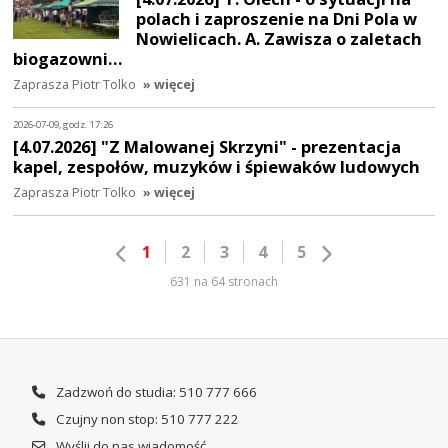
polach i zaproszenie na Dni Pola w
Nowielicach. A. Zawisza o zaletach
biogazowni…
Zaprasza Piotr Tolko
» więcej
2026-07-09, godz. 17:26
[4.07.2026] "Z Malowanej Skrzyni" - prezentacja
kapel, zespołów, muzyków i śpiewaków ludowych
Zaprasza Piotr Tolko
» więcej
1
2
3
4
5
631 na 64 stronach
Zadzwoń do studia: 510 777 666
Czujny non stop: 510 777 222
Wyślij do nas wiadomość