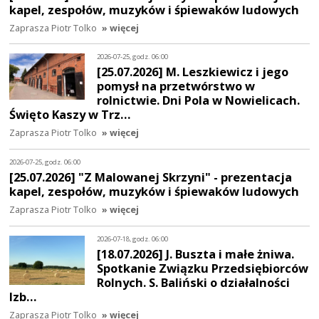
kapel, zespołów, muzyków i śpiewaków ludowych
Zaprasza Piotr Tolko
» więcej
2026-07-25, godz. 06:00
[25.07.2026] M. Leszkiewicz i jego
pomysł na przetwórstwo w
rolnictwie. Dni Pola w Nowielicach.
Święto Kaszy w Trz…
Zaprasza Piotr Tolko
» więcej
2026-07-25, godz. 06:00
[25.07.2026] "Z Malowanej Skrzyni" - prezentacja
kapel, zespołów, muzyków i śpiewaków ludowych
Zaprasza Piotr Tolko
» więcej
2026-07-18, godz. 06:00
[18.07.2026] J. Buszta i małe żniwa.
Spotkanie Związku Przedsiębiorców
Rolnych. S. Baliński o działalności
Izb…
Zaprasza Piotr Tolko
» więcej