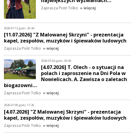
największych wyzwaniach…
Zaprasza Piotr Tolko
» więcej
2026-07-13, godz. 20:44
[11.07.2026] "Z Malowanej Skrzyni" - prezentacja
kapel, zespołów, muzyków i śpiewaków ludowych
Zaprasza Piotr Tolko
» więcej
2026-07-04, godz. 06:00
[4.07.2026] T. Olech - o sytuacji na
polach i zaproszenie na Dni Pola w
Nowielicach. A. Zawisza o zaletach
biogazowni…
Zaprasza Piotr Tolko
» więcej
2026-07-09, godz. 17:26
[4.07.2026] "Z Malowanej Skrzyni" - prezentacja
kapel, zespołów, muzyków i śpiewaków ludowych
Zaprasza Piotr Tolko
» więcej