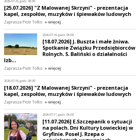
2026-07-25, godz. 06:00
[25.07.2026] "Z Malowanej Skrzyni" - prezentacja
kapel, zespołów, muzyków i śpiewaków ludowych
Zaprasza Piotr Tolko
» więcej
2026-07-18, godz. 06:00
[18.07.2026] J. Buszta i małe żniwa.
Spotkanie Związku Przedsiębiorców
Rolnych. S. Baliński o działalności
Izb…
Zaprasza Piotr Tolko
» więcej
2026-07-18, godz. 06:00
[18.07.2026] "Z Malowanej Skrzyni" - prezentacja
kapel, zespołów, muzyków i śpiewaków ludowych
Zaprasza Piotr Tolko
» więcej
2026-07-11, godz. 06:00
[11.07.2026] E.Szczepanik o sytuacji
na polach. Dni Kultury Łowieckiej w
Gryfinie. Poseł J. Rzepa o