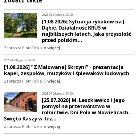
2026-08-01, godz. 06:00
[1.08.2026] Sytuacja rybaków na J.
Dąbie. Działalność KRUS w
najbliższych latach. Jaka przyszłość
przed polskim…
Zaprasza Piotr Tolko
» więcej
2026-08-01, godz. 06:00
[1.08.2026] "Z Malowanej Skrzyni" - prezentacja
kapel, zespołów, muzyków i śpiewaków ludowych
Zaprasza Piotr Tolko
» więcej
2026-07-25, godz. 06:00
[25.07.2026] M. Leszkiewicz i jego
pomysł na przetwórstwo w
rolnictwie. Dni Pola w Nowielicach.
Święto Kaszy w Trz…
Zaprasza Piotr Tolko
» więcej