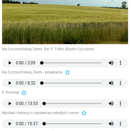
Na Szczecińskiej Ziemi. fot. P. Tolko (Radio Szczecin)
Na Szczecińskiej Ziemi - powitanie
E. Kosmal
Mysliwi i leśnicy o ratowniau młodych saren