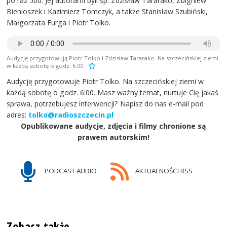
po raz 500. Jej autorami byli śp. Zdzisław Tararako, Zbigniew
Bienioszek i Kazimierz Tomczyk, a także Stanisław Szubiński,
Małgorzata Furga i Piotr Tolko.
Audycję przygotowują Piotr Tolko i Zdzisław Tararako. Na szczecińskiej ziemi
w każdą sobotę o godz. 6.00.
Audycję przygotowuje Piotr Tolko. Na szczecińskiej ziemi w
każdą sobotę o godz. 6:00. Masz ważny temat, nurtuje Cię jakaś
sprawa, potrzebujesz interwencji? Napisz do nas e-mail pod
adres:
tolko@radioszczecin.pl
Opublikowane audycje, zdjęcia i filmy chronione są
prawem autorskim!
PODCAST AUDIO
AKTUALNOŚCI RSS
Zobacz także