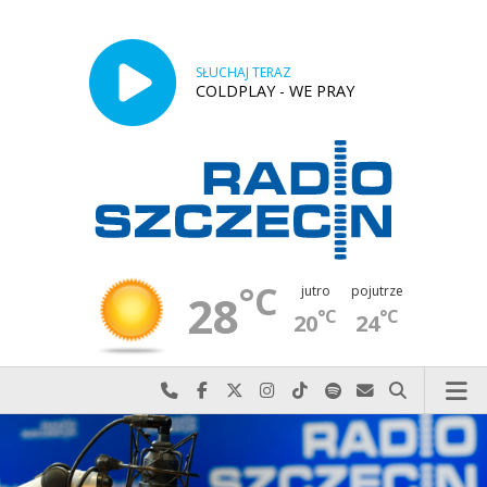
SŁUCHAJ TERAZ
COLDPLAY - WE PRAY
°C
jutro
pojutrze
28
°C
°C
20
24
Najlepiej po prostu do nas zadzwoń
Odwiedź nas na Facebook-u
Odwiedź nas na X
Odwiedź nas na Instagram-ie
Odwiedź nas na TikTok-u
Szukaj nas na Spotify
Wyślij do nas w
Szukaj