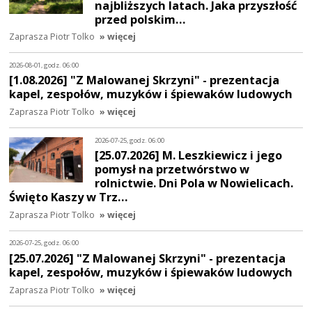
najbliższych latach. Jaka przyszłość
przed polskim…
Zaprasza Piotr Tolko
» więcej
2026-08-01, godz. 06:00
[1.08.2026] "Z Malowanej Skrzyni" - prezentacja
kapel, zespołów, muzyków i śpiewaków ludowych
Zaprasza Piotr Tolko
» więcej
2026-07-25, godz. 06:00
[25.07.2026] M. Leszkiewicz i jego
pomysł na przetwórstwo w
rolnictwie. Dni Pola w Nowielicach.
Święto Kaszy w Trz…
Zaprasza Piotr Tolko
» więcej
2026-07-25, godz. 06:00
[25.07.2026] "Z Malowanej Skrzyni" - prezentacja
kapel, zespołów, muzyków i śpiewaków ludowych
Zaprasza Piotr Tolko
» więcej