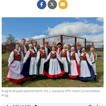
Krąg w strojach Jamneńskich, fot z zasobów ZPiT Ziemi Szczecińskiej
Krąg