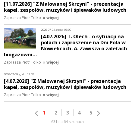
[11.07.2026] "Z Malowanej Skrzyni" - prezentacja
kapel, zespołów, muzyków i śpiewaków ludowych
Zaprasza Piotr Tolko
» więcej
2026-07-04, godz. 06:00
[4.07.2026] T. Olech - o sytuacji na
polach i zaproszenie na Dni Pola w
Nowielicach. A. Zawisza o zaletach
biogazowni…
Zaprasza Piotr Tolko
» więcej
2026-07-09, godz. 17:26
[4.07.2026] "Z Malowanej Skrzyni" - prezentacja
kapel, zespołów, muzyków i śpiewaków ludowych
Zaprasza Piotr Tolko
» więcej
1
2
3
4
5
631 na 64 stronach