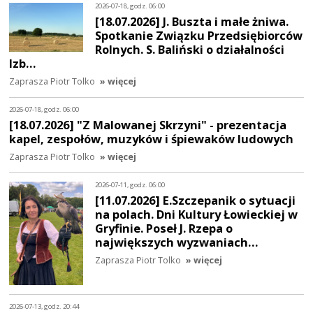
2026-07-18, godz. 06:00
[18.07.2026] J. Buszta i małe żniwa.
Spotkanie Związku Przedsiębiorców
Rolnych. S. Baliński o działalności
Izb…
Zaprasza Piotr Tolko
» więcej
2026-07-18, godz. 06:00
[18.07.2026] "Z Malowanej Skrzyni" - prezentacja
kapel, zespołów, muzyków i śpiewaków ludowych
Zaprasza Piotr Tolko
» więcej
2026-07-11, godz. 06:00
[11.07.2026] E.Szczepanik o sytuacji
na polach. Dni Kultury Łowieckiej w
Gryfinie. Poseł J. Rzepa o
największych wyzwaniach…
Zaprasza Piotr Tolko
» więcej
2026-07-13, godz. 20:44