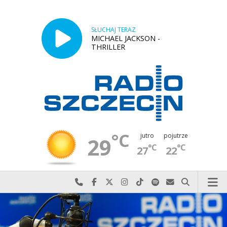
SŁUCHAJ TERAZ
MICHAEL JACKSON -
THRILLER
°C
jutro
pojutrze
29
°C
°C
27
22
Najlepiej po prostu do nas zadzwoń
Odwiedź nas na Facebook-u
Odwiedź nas na X
Odwiedź nas na Instagram-ie
Odwiedź nas na TikTok-u
Szukaj nas na Spotify
Wyślij do nas w
Szukaj