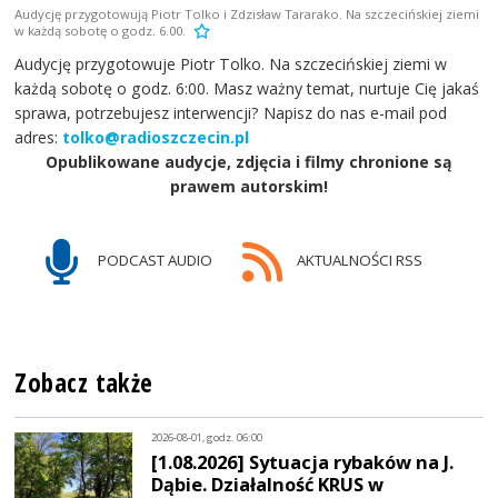
Audycję przygotowują Piotr Tolko i Zdzisław Tararako. Na szczecińskiej ziemi
w każdą sobotę o godz. 6.00.
Audycję przygotowuje Piotr Tolko. Na szczecińskiej ziemi w
każdą sobotę o godz. 6:00. Masz ważny temat, nurtuje Cię jakaś
sprawa, potrzebujesz interwencji? Napisz do nas e-mail pod
adres:
tolko@radioszczecin.pl
Opublikowane audycje, zdjęcia i filmy chronione są
prawem autorskim!
PODCAST AUDIO
AKTUALNOŚCI RSS
Zobacz także
2026-08-01, godz. 06:00
[1.08.2026] Sytuacja rybaków na J.
Dąbie. Działalność KRUS w