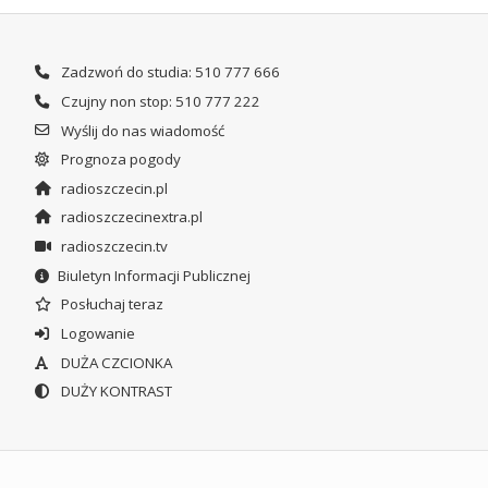
Zadzwoń do studia: 510 777 666
Czujny non stop: 510 777 222
Wyślij do nas wiadomość
Prognoza pogody
radioszczecin.pl
radioszczecinextra.pl
radioszczecin.tv
Biuletyn Informacji Publicznej
Posłuchaj teraz
Logowanie
DUŻA CZCIONKA
DUŻY KONTRAST