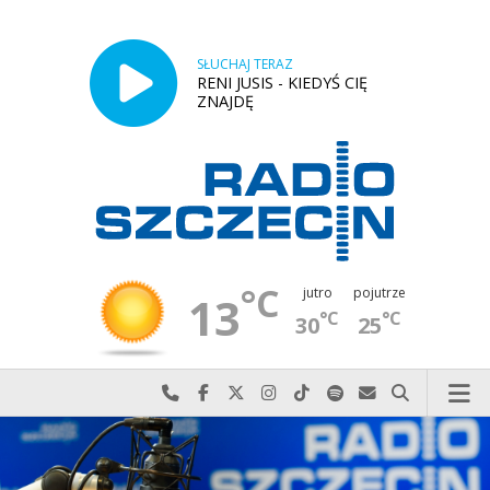
SŁUCHAJ TERAZ
RENI JUSIS - KIEDYŚ CIĘ
ZNAJDĘ
°C
jutro
pojutrze
13
°C
°C
30
25
Najlepiej po prostu do nas zadzwoń
Odwiedź nas na Facebook-u
Odwiedź nas na X
Odwiedź nas na Instagram-ie
Odwiedź nas na TikTok-u
Szukaj nas na Spotify
Wyślij do nas w
Szukaj