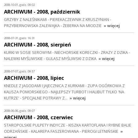
2008-10-01, godz. 09:02
ARCHIWUM - 2008, październik
GRZYBY Z NALEŚNIKAMI - PIEREKACZEWNIK Z KRUSZYNIAN -
PRZYBIERNOWSKA ZALEWAJKA - ŻEBERKA NA MIODZIE
» więcej
2008-07-31, godz. 16:31
ARCHIWUM - 2008, sierpień
KURKI W SOSIE SEROWYM - NIECHORSKIE KORECZKI - ZRAZY Z DZIKA -
NALEWKI MYŚLIWSKIE - GULASZ MYŚLIWSKI Z DZIKA
» więcej
2008-07-07, godz. 09:57
ARCHIWUM - 2008, lipiec
KNEDLE Z JAGODAMI I JAJECZNICA Z KURKAMI - ZUPA OGÓRKOWA Z
KALISZA POMORSKIEGO - NAJLEPSZY TURBOT I HALIBUT TYLKO 'NA
KUTRZE' - SPECJALNE POTRAWY Z…
» więcej
2008-06-06, godz. 09:07
ARCHIWUM - 2008, czerwiec
STAROPOLSKIE PULPETY INDYCZE - KISZKA KARTOFLANA I RYBNE BALIE
ODRZAŃSKIE - KALAREPA FASZEROWANA - PIEROGI LETNIŃSKIE
»
więcej