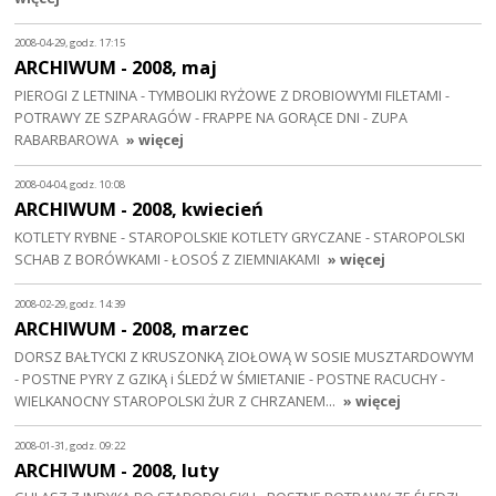
2008-04-29, godz. 17:15
ARCHIWUM - 2008, maj
PIEROGI Z LETNINA - TYMBOLIKI RYŻOWE Z DROBIOWYMI FILETAMI -
POTRAWY ZE SZPARAGÓW - FRAPPE NA GORĄCE DNI - ZUPA
RABARBAROWA
» więcej
2008-04-04, godz. 10:08
ARCHIWUM - 2008, kwiecień
KOTLETY RYBNE - STAROPOLSKIE KOTLETY GRYCZANE - STAROPOLSKI
SCHAB Z BORÓWKAMI - ŁOSOŚ Z ZIEMNIAKAMI
» więcej
2008-02-29, godz. 14:39
ARCHIWUM - 2008, marzec
DORSZ BAŁTYCKI Z KRUSZONKĄ ZIOŁOWĄ W SOSIE MUSZTARDOWYM
- POSTNE PYRY Z GZIKĄ i ŚLEDŹ W ŚMIETANIE - POSTNE RACUCHY -
WIELKANOCNY STAROPOLSKI ŻUR Z CHRZANEM…
» więcej
2008-01-31, godz. 09:22
ARCHIWUM - 2008, luty