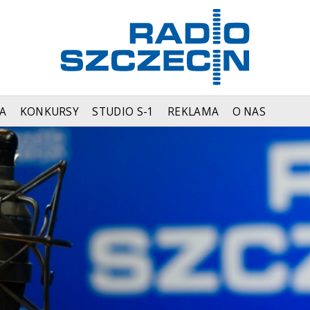
A
KONKURSY
STUDIO S-1
REKLAMA
O NAS