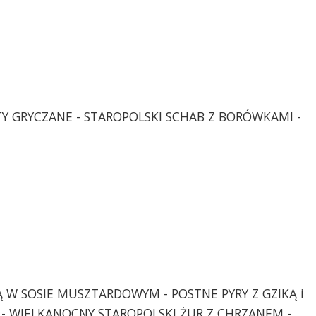
TY GRYCZANE - STAROPOLSKI SCHAB Z BORÓWKAMI -
 W SOSIE MUSZTARDOWYM - POSTNE PYRY Z GZIKĄ i
 - WIELKANOCNY STAROPOLSKI ŻUR Z CHRZANEM -