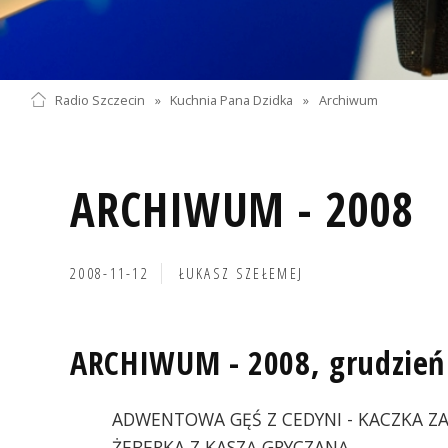
Radio Szczecin
»
Kuchnia Pana Dzidka
»
Archiwum
ARCHIWUM - 2008
2008-11-12
ŁUKASZ SZEŁEMEJ
ARCHIWUM - 2008, grudzień
ADWENTOWA GĘŚ Z CEDYNI - KACZKA ZAP
ŻEBERKA Z KASZĄ GRYCZANĄ