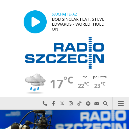
SŁUCHAJ TERAZ
BOB SINCLAR FEAT. STEVE
EDWARDS - WORLD, HOLD
ON
°C
jutro
pojutrze
17
°C
°C
22
23
Najlepiej po prostu do nas zadzwoń
Odwiedź nas na Facebook-u
Odwiedź nas na X
Odwiedź nas na Instagram-ie
Odwiedź nas na TikTok-u
Szukaj nas na Spotify
Wyślij do nas w
Szukaj