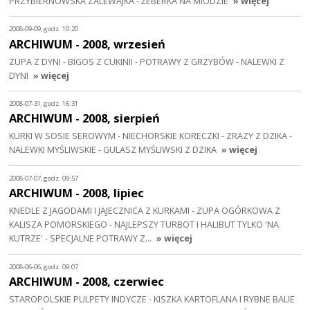
PRZYBIERNOWSKA ZALEWAJKA - ŻEBERKA NA MIODZIE
» więcej
2008-09-09, godz. 10:20
ARCHIWUM - 2008, wrzesień
ZUPA Z DYNI - BIGOS Z CUKINII - POTRAWY Z GRZYBÓW - NALEWKI Z
DYNI
» więcej
2008-07-31, godz. 16:31
ARCHIWUM - 2008, sierpień
KURKI W SOSIE SEROWYM - NIECHORSKIE KORECZKI - ZRAZY Z DZIKA -
NALEWKI MYŚLIWSKIE - GULASZ MYŚLIWSKI Z DZIKA
» więcej
2008-07-07, godz. 09:57
ARCHIWUM - 2008, lipiec
KNEDLE Z JAGODAMI I JAJECZNICA Z KURKAMI - ZUPA OGÓRKOWA Z
KALISZA POMORSKIEGO - NAJLEPSZY TURBOT I HALIBUT TYLKO 'NA
KUTRZE' - SPECJALNE POTRAWY Z…
» więcej
2008-06-06, godz. 09:07
ARCHIWUM - 2008, czerwiec
STAROPOLSKIE PULPETY INDYCZE - KISZKA KARTOFLANA I RYBNE BALIE