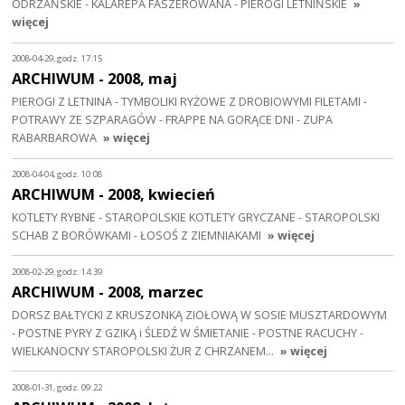
ODRZAŃSKIE - KALAREPA FASZEROWANA - PIEROGI LETNIŃSKIE
»
więcej
2008-04-29, godz. 17:15
ARCHIWUM - 2008, maj
PIEROGI Z LETNINA - TYMBOLIKI RYŻOWE Z DROBIOWYMI FILETAMI -
POTRAWY ZE SZPARAGÓW - FRAPPE NA GORĄCE DNI - ZUPA
RABARBAROWA
» więcej
2008-04-04, godz. 10:08
ARCHIWUM - 2008, kwiecień
KOTLETY RYBNE - STAROPOLSKIE KOTLETY GRYCZANE - STAROPOLSKI
SCHAB Z BORÓWKAMI - ŁOSOŚ Z ZIEMNIAKAMI
» więcej
2008-02-29, godz. 14:39
ARCHIWUM - 2008, marzec
DORSZ BAŁTYCKI Z KRUSZONKĄ ZIOŁOWĄ W SOSIE MUSZTARDOWYM
- POSTNE PYRY Z GZIKĄ i ŚLEDŹ W ŚMIETANIE - POSTNE RACUCHY -
WIELKANOCNY STAROPOLSKI ŻUR Z CHRZANEM…
» więcej
2008-01-31, godz. 09:22