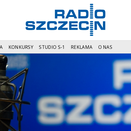
A
KONKURSY
STUDIO S-1
REKLAMA
O NAS