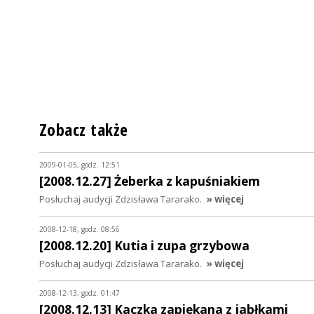
Zobacz także
2009-01-05, godz. 12:51
[2008.12.27] Żeberka z kapuśniakiem
Posłuchaj audycji Zdzisława Tararako.
» więcej
2008-12-18, godz. 08:56
[2008.12.20] Kutia i zupa grzybowa
Posłuchaj audycji Zdzisława Tararako.
» więcej
2008-12-13, godz. 01:47
[2008.12.13] Kaczka zapiekana z jabłkami