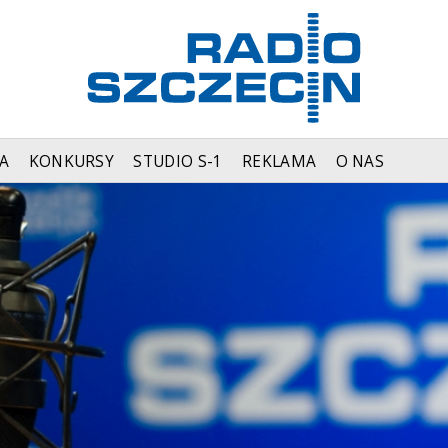
A
KONKURSY
STUDIO S-1
REKLAMA
O NAS