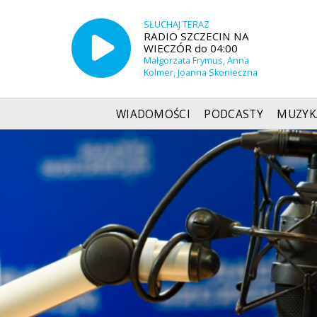
SŁUCHAJ TERAZ
RADIO SZCZECIN NA
WIECZÓR do 04:00
Małgorzata Frymus, Anna
Kolmer, Joanna Skonieczna
WIADOMOŚCI
PODCASTY
MUZYK