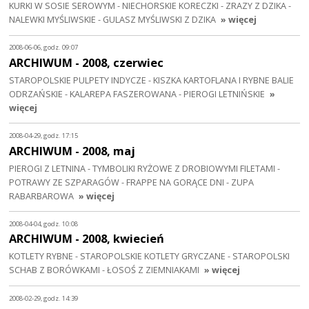
KURKI W SOSIE SEROWYM - NIECHORSKIE KORECZKI - ZRAZY Z DZIKA -
NALEWKI MYŚLIWSKIE - GULASZ MYŚLIWSKI Z DZIKA
» więcej
2008-06-06, godz. 09:07
ARCHIWUM - 2008, czerwiec
STAROPOLSKIE PULPETY INDYCZE - KISZKA KARTOFLANA I RYBNE BALIE
ODRZAŃSKIE - KALAREPA FASZEROWANA - PIEROGI LETNIŃSKIE
»
więcej
2008-04-29, godz. 17:15
ARCHIWUM - 2008, maj
PIEROGI Z LETNINA - TYMBOLIKI RYŻOWE Z DROBIOWYMI FILETAMI -
POTRAWY ZE SZPARAGÓW - FRAPPE NA GORĄCE DNI - ZUPA
RABARBAROWA
» więcej
2008-04-04, godz. 10:08
ARCHIWUM - 2008, kwiecień
KOTLETY RYBNE - STAROPOLSKIE KOTLETY GRYCZANE - STAROPOLSKI
SCHAB Z BORÓWKAMI - ŁOSOŚ Z ZIEMNIAKAMI
» więcej
2008-02-29, godz. 14:39