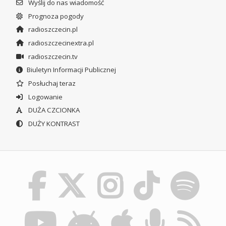
Wyślij do nas wiadomość
Prognoza pogody
radioszczecin.pl
radioszczecinextra.pl
radioszczecin.tv
Biuletyn Informacji Publicznej
Posłuchaj teraz
Logowanie
DUŻA CZCIONKA
DUŻY KONTRAST