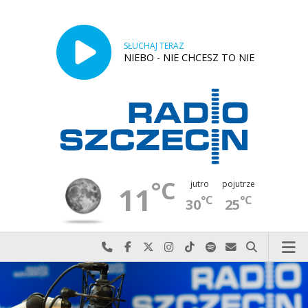
SŁUCHAJ TERAZ
NIEBO - NIE CHCESZ TO NIE
°C
jutro
pojutrze
11
°C
°C
30
25
Najlepiej po prostu do nas zadzwoń
Odwiedź nas na Facebook-u
Odwiedź nas na X
Odwiedź nas na Instagram-ie
Odwiedź nas na TikTok-u
Szukaj nas na Spotify
Wyślij do nas w
Szukaj