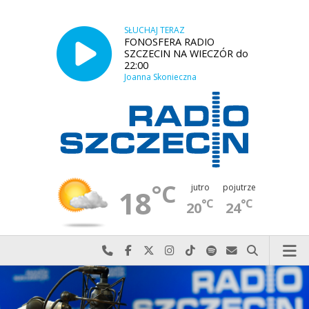
SŁUCHAJ TERAZ
FONOSFERA RADIO
SZCZECIN NA WIECZÓR do
22:00
Joanna Skonieczna
°C
jutro
pojutrze
18
°C
°C
20
24
Najlepiej po prostu do nas zadzwoń
Odwiedź nas na Facebook-u
Odwiedź nas na X
Odwiedź nas na Instagram-ie
Odwiedź nas na TikTok-u
Szukaj nas na Spotify
Wyślij do nas w
Szukaj