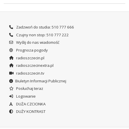
Zadzwoń do studia: 510 777 666
Czujny non stop: 510 777 222
Wyślij do nas wiadomość
Prognoza pogody
radioszczecin.pl
radioszczecinextra.pl
radioszczecin.tv
Biuletyn Informacji Publicznej
Posłuchaj teraz
Logowanie
DUŻA CZCIONKA
DUŻY KONTRAST