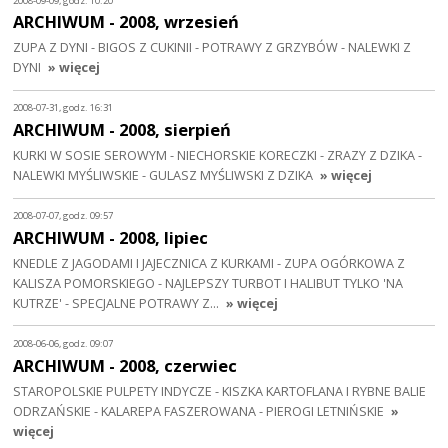
2008-09-09, godz. 10:20
ARCHIWUM - 2008, wrzesień
ZUPA Z DYNI - BIGOS Z CUKINII - POTRAWY Z GRZYBÓW - NALEWKI Z
DYNI
» więcej
2008-07-31, godz. 16:31
ARCHIWUM - 2008, sierpień
KURKI W SOSIE SEROWYM - NIECHORSKIE KORECZKI - ZRAZY Z DZIKA -
NALEWKI MYŚLIWSKIE - GULASZ MYŚLIWSKI Z DZIKA
» więcej
2008-07-07, godz. 09:57
ARCHIWUM - 2008, lipiec
KNEDLE Z JAGODAMI I JAJECZNICA Z KURKAMI - ZUPA OGÓRKOWA Z
KALISZA POMORSKIEGO - NAJLEPSZY TURBOT I HALIBUT TYLKO 'NA
KUTRZE' - SPECJALNE POTRAWY Z…
» więcej
2008-06-06, godz. 09:07
ARCHIWUM - 2008, czerwiec
STAROPOLSKIE PULPETY INDYCZE - KISZKA KARTOFLANA I RYBNE BALIE
ODRZAŃSKIE - KALAREPA FASZEROWANA - PIEROGI LETNIŃSKIE
»
więcej