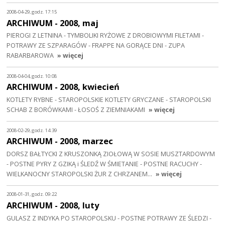
2008-04-29, godz. 17:15
ARCHIWUM - 2008, maj
PIEROGI Z LETNINA - TYMBOLIKI RYŻOWE Z DROBIOWYMI FILETAMI -
POTRAWY ZE SZPARAGÓW - FRAPPE NA GORĄCE DNI - ZUPA
RABARBAROWA
» więcej
2008-04-04, godz. 10:08
ARCHIWUM - 2008, kwiecień
KOTLETY RYBNE - STAROPOLSKIE KOTLETY GRYCZANE - STAROPOLSKI
SCHAB Z BORÓWKAMI - ŁOSOŚ Z ZIEMNIAKAMI
» więcej
2008-02-29, godz. 14:39
ARCHIWUM - 2008, marzec
DORSZ BAŁTYCKI Z KRUSZONKĄ ZIOŁOWĄ W SOSIE MUSZTARDOWYM
- POSTNE PYRY Z GZIKĄ i ŚLEDŹ W ŚMIETANIE - POSTNE RACUCHY -
WIELKANOCNY STAROPOLSKI ŻUR Z CHRZANEM…
» więcej
2008-01-31, godz. 09:22
ARCHIWUM - 2008, luty
GULASZ Z INDYKA PO STAROPOLSKU - POSTNE POTRAWY ZE ŚLEDZI -