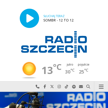
SŁUCHAJ TERAZ
SOMBR - 12 TO 12
°C
jutro
pojutrze
13
°C
°C
30
25
Najlepiej po prostu do nas zadzwoń
Odwiedź nas na Facebook-u
Odwiedź nas na X
Odwiedź nas na Instagram-ie
Odwiedź nas na TikTok-u
Szukaj nas na Spotify
Wyślij do nas w
Szukaj