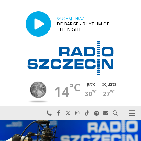
SŁUCHAJ TERAZ
DE BARGE - RHYTHM OF
THE NIGHT
°C
jutro
pojutrze
14
°C
°C
30
27
Najlepiej po prostu do nas zadzwoń
Odwiedź nas na Facebook-u
Odwiedź nas na X
Odwiedź nas na Instagram-ie
Odwiedź nas na TikTok-u
Szukaj nas na Spotify
Wyślij do nas w
Szukaj