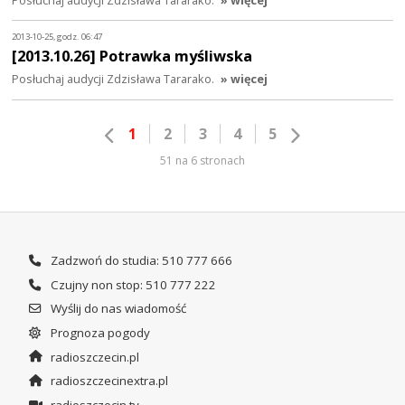
2013-10-25, godz. 06:47
[2013.10.26] Potrawka myśliwska
Posłuchaj audycji Zdzisława Tararako.
» więcej
1
2
3
4
5
51 na 6 stronach
Zadzwoń do studia: 510 777 666
Czujny non stop: 510 777 222
Wyślij do nas wiadomość
Prognoza pogody
radioszczecin.pl
radioszczecinextra.pl
radioszczecin.tv