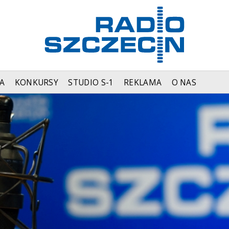
A
KONKURSY
STUDIO S-1
REKLAMA
O NAS