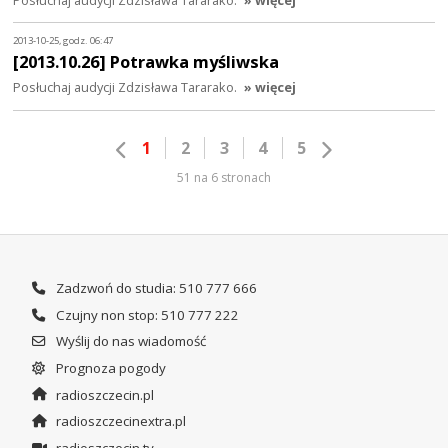
2013-10-25, godz. 06:47
[2013.10.26] Potrawka myśliwska
Posłuchaj audycji Zdzisława Tararako.
» więcej
1
2
3
4
5
51 na 6 stronach
Zadzwoń do studia: 510 777 666
Czujny non stop: 510 777 222
Wyślij do nas wiadomość
Prognoza pogody
radioszczecin.pl
radioszczecinextra.pl
radioszczecin.tv