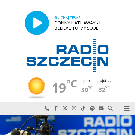
SŁUCHAJ TERAZ
DONNY HATHAWAY - I
BELIEVE TO MY SOUL
°C
jutro
pojutrze
19
°C
°C
30
32
Najlepiej po prostu do nas zadzwoń
Odwiedź nas na Facebook-u
Odwiedź nas na X
Odwiedź nas na Instagram-ie
Odwiedź nas na TikTok-u
Szukaj nas na Spotify
Wyślij do nas w
Szukaj