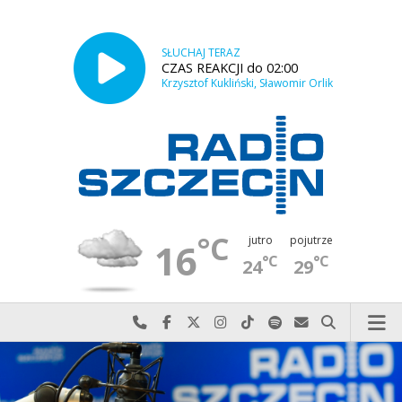
SŁUCHAJ TERAZ
CZAS REAKCJI do 02:00
Krzysztof Kukliński, Sławomir Orlik
°C
jutro
pojutrze
16
°C
°C
24
29
Najlepiej po prostu do nas zadzwoń
Odwiedź nas na Facebook-u
Odwiedź nas na X
Odwiedź nas na Instagram-ie
Odwiedź nas na TikTok-u
Szukaj nas na Spotify
Wyślij do nas w
Szukaj