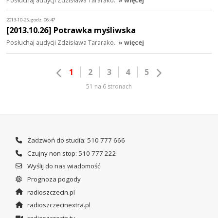
2013-10-25, godz. 06:47
[2013.10.26] Potrawka myśliwska
Posłuchaj audycji Zdzisława Tararako.
» więcej
1
2
3
4
5
51 na 6 stronach
Zadzwoń do studia: 510 777 666
Czujny non stop: 510 777 222
Wyślij do nas wiadomość
Prognoza pogody
radioszczecin.pl
radioszczecinextra.pl
radioszczecin.tv