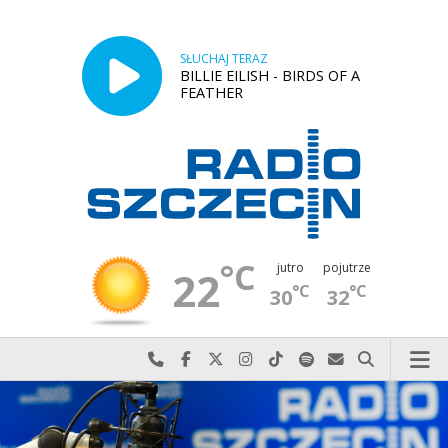
SŁUCHAJ TERAZ
BILLIE EILISH - BIRDS OF A
FEATHER
°C
jutro
pojutrze
22
°C
°C
30
32
Najlepiej po prostu do nas zadzwoń
Odwiedź nas na Facebook-u
Odwiedź nas na X
Odwiedź nas na Instagram-ie
Odwiedź nas na TikTok-u
Szukaj nas na Spotify
Wyślij do nas w
Szukaj