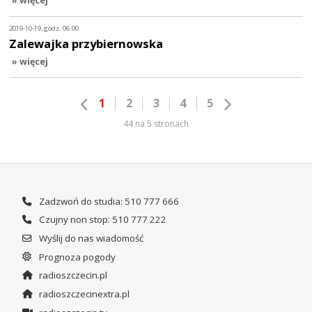
» więcej
2019-10-19, godz. 06:00
Zalewajka przybiernowska
» więcej
1
2
3
4
5
44 na 5 stronach
Zadzwoń do studia: 510 777 666
Czujny non stop: 510 777 222
Wyślij do nas wiadomość
Prognoza pogody
radioszczecin.pl
radioszczecinextra.pl