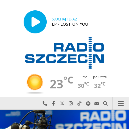
SŁUCHAJ TERAZ
LP - LOST ON YOU
°C
jutro
pojutrze
23
°C
°C
30
32
Najlepiej po prostu do nas zadzwoń
Odwiedź nas na Facebook-u
Odwiedź nas na X
Odwiedź nas na Instagram-ie
Odwiedź nas na TikTok-u
Szukaj nas na Spotify
Wyślij do nas w
Szukaj