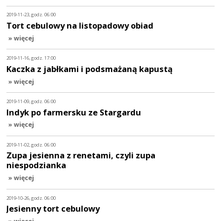
2019-11-23, godz. 06:00
Tort cebulowy na listopadowy obiad
» więcej
2019-11-16, godz. 17:00
Kaczka z jabłkami i podsmażaną kapustą
» więcej
2019-11-09, godz. 06:00
Indyk po farmersku ze Stargardu
» więcej
2019-11-02, godz. 06:00
Zupa jesienna z renetami, czyli zupa
niespodzianka
» więcej
2019-10-26, godz. 06:00
Jesienny tort cebulowy