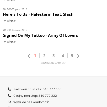
2013-08-06, godz. 20:18
Here's To Us - Halestorm feat. Slash
» więcej
2013-08-06, godz. 20:16
Signed On My Tattoo - Army Of Lovers
» więcej
1
2
3
4
5
280 na 28 stronach
Zadzwoń do studia: 510 777 666
Czujny non stop: 510 777 222
Wyślij do nas wiadomość