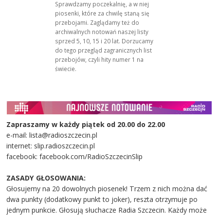
Sprawdzamy poczekalnię, a w niej
piosenki, które za chwilę staną się
przebojami. Zaglądamy też do
archiwalnych notowań naszej listy
sprzed 5, 10, 15 i 20 lat. Dorzucamy
do tego przegląd zagranicznych list
przebojów, czyli hity numer 1 na
świecie.
Zapraszamy w każdy piątek od 20.00 do 22.00
e-mail: lista@radioszczecin.pl
internet: slip.radioszczecin.pl
facebook: facebook.com/RadioSzczecinSlip
ZASADY GŁOSOWANIA:
Głosujemy na 20 dowolnych piosenek! Trzem z nich można dać
dwa punkty (dodatkowy punkt to joker), reszta otrzymuje po
jednym punkcie. Głosują słuchacze Radia Szczecin. Każdy może