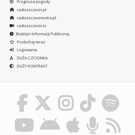
Prognoza pogody
radioszczecin.pl
radioszczecinextra.pl
radioszczecin.tv
Biuletyn Informacji Publicznej
Posłuchaj teraz
Logowanie
DUŻA CZCIONKA
DUŻY KONTRAST