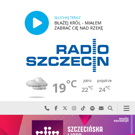
SŁUCHAJ TERAZ
BŁAŻEJ KRÓL - MIAŁEM
ZABRAĆ CIĘ NAD RZEKĘ
°C
jutro
pojutrze
19
°C
°C
22
24
Najlepiej po prostu do nas zadzwoń
Odwiedź nas na Facebook-u
Odwiedź nas na X
Odwiedź nas na Instagram-ie
Odwiedź nas na TikTok-u
Szukaj nas na Spotify
Wyślij do nas w
Szukaj