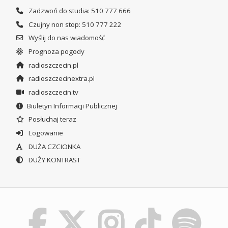
Zadzwoń do studia: 510 777 666
Czujny non stop: 510 777 222
Wyślij do nas wiadomość
Prognoza pogody
radioszczecin.pl
radioszczecinextra.pl
radioszczecin.tv
Biuletyn Informacji Publicznej
Posłuchaj teraz
Logowanie
DUŻA CZCIONKA
DUŻY KONTRAST