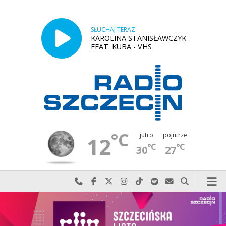
SŁUCHAJ TERAZ
KAROLINA STANISŁAWCZYK
FEAT. KUBA - VHS
°C
jutro
pojutrze
12
°C
°C
30
27
Najlepiej po prostu do nas zadzwoń
Odwiedź nas na Facebook-u
Odwiedź nas na X
Odwiedź nas na Instagram-ie
Odwiedź nas na TikTok-u
Szukaj nas na Spotify
Wyślij do nas w
Szukaj