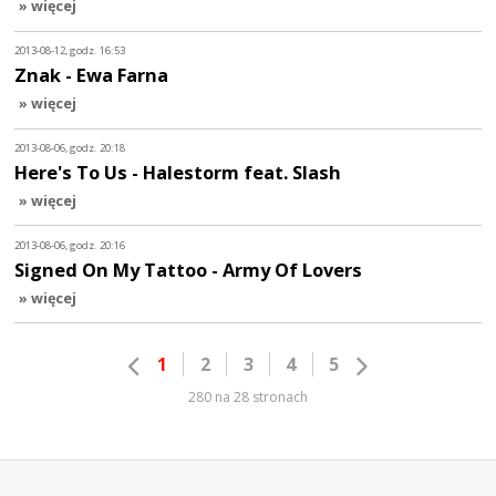
» więcej
2013-08-12, godz. 16:53
Znak - Ewa Farna
» więcej
2013-08-06, godz. 20:18
Here's To Us - Halestorm feat. Slash
» więcej
2013-08-06, godz. 20:16
Signed On My Tattoo - Army Of Lovers
» więcej
1
2
3
4
5
280 na 28 stronach