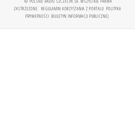
© POLSKIE RADIO SZCZECIN SA. WSZYSTKIE PRAWA
ZASTRZEŻONE.
REGULAMIN KORZYSTANIA Z PORTALU
POLITYKA
PRYWATNOŚCI
BIULETYN INFORMACJI PUBLICZNEJ