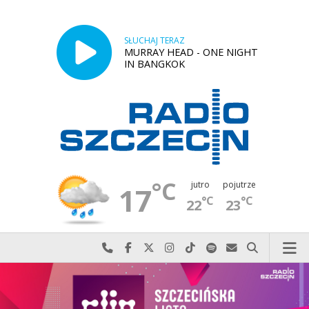
SŁUCHAJ TERAZ
MURRAY HEAD - ONE NIGHT
IN BANGKOK
°C
jutro
pojutrze
17
°C
°C
22
23
Najlepiej po prostu do nas zadzwoń
Odwiedź nas na Facebook-u
Odwiedź nas na X
Odwiedź nas na Instagram-ie
Odwiedź nas na TikTok-u
Szukaj nas na Spotify
Wyślij do nas w
Szukaj