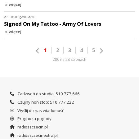
» więcej
2013-08-06, godz. 20:16
Signed On My Tattoo - Army Of Lovers
» więcej
1
2
3
4
5
280 na 28 stronach
Zadzwoń do studia: 510 777 666
Czujny non stop: 510 777 222
Wyślij do nas wiadomość
Prognoza pogody
radioszczecin.pl
radioszczecinextra.pl