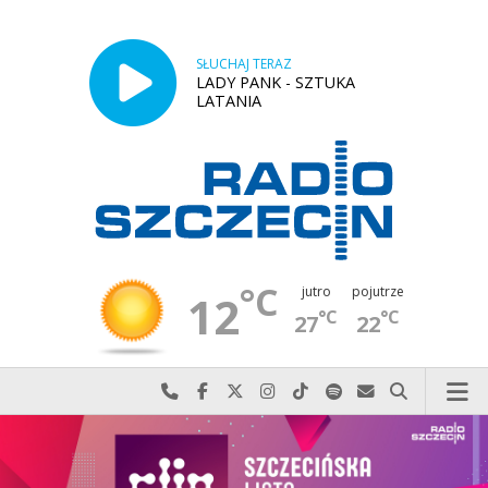
SŁUCHAJ TERAZ
LADY PANK - SZTUKA
LATANIA
°C
jutro
pojutrze
12
°C
°C
27
22
Najlepiej po prostu do nas zadzwoń
Odwiedź nas na Facebook-u
Odwiedź nas na X
Odwiedź nas na Instagram-ie
Odwiedź nas na TikTok-u
Szukaj nas na Spotify
Wyślij do nas w
Szukaj