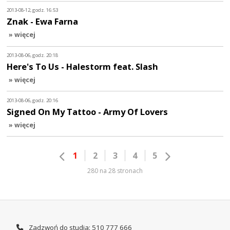
2013-08-12, godz. 16:53
Znak - Ewa Farna
» więcej
2013-08-06, godz. 20:18
Here's To Us - Halestorm feat. Slash
» więcej
2013-08-06, godz. 20:16
Signed On My Tattoo - Army Of Lovers
» więcej
1
2
3
4
5
280 na 28 stronach
Zadzwoń do studia: 510 777 666