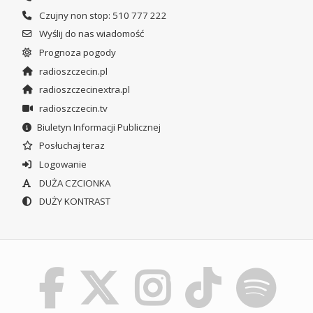
Czujny non stop: 510 777 222
Wyślij do nas wiadomość
Prognoza pogody
radioszczecin.pl
radioszczecinextra.pl
radioszczecin.tv
Biuletyn Informacji Publicznej
Posłuchaj teraz
Logowanie
DUŻA CZCIONKA
DUŻY KONTRAST