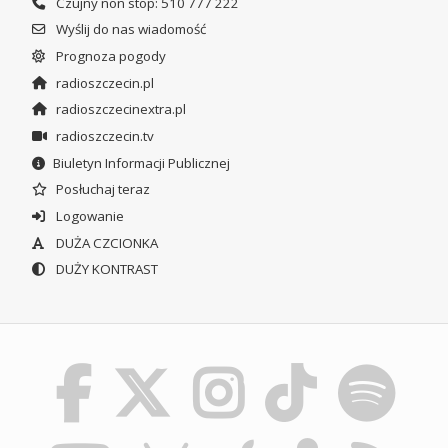
Czujny non stop: 510 777 222
Wyślij do nas wiadomość
Prognoza pogody
radioszczecin.pl
radioszczecinextra.pl
radioszczecin.tv
Biuletyn Informacji Publicznej
Posłuchaj teraz
Logowanie
DUŻA CZCIONKA
DUŻY KONTRAST