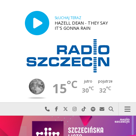
SŁUCHAJ TERAZ
HAZELL DEAN - THEY SAY
IT'S GONNA RAIN
°C
jutro
pojutrze
15
°C
°C
30
32
Najlepiej po prostu do nas zadzwoń
Odwiedź nas na Facebook-u
Odwiedź nas na X
Odwiedź nas na Instagram-ie
Odwiedź nas na TikTok-u
Szukaj nas na Spotify
Wyślij do nas w
Szukaj