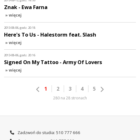
2013-08-12, godz. 16:53
Znak - Ewa Farna
» więcej
2013-08-06, godz. 20:18
Here's To Us - Halestorm feat. Slash
» więcej
2013-08-06, godz. 20:16
Signed On My Tattoo - Army Of Lovers
» więcej
1
2
3
4
5
280 na 28 stronach
Zadzwoń do studia: 510 777 666