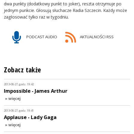
dwa punkty (dodatkowy punkt to joker), reszta otrzymuje po
jednym punkcie. Głosują słuchacze Radia Szczecin. Każdy może
zagłosować tylko raz w tygodniu.
PODCAST AUDIO
AKTUALNOŚCI RSS
Zobacz także
2013-08-27, godz. 19:42
Impossible - James Arthur
» więcej
2013-08-27, godz. 19:41
Applause - Lady Gaga
» więcej