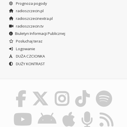
Prognoza pogody
radioszczecin.pl
radioszczecinextra.pl
radioszczecin.tv
Biuletyn Informacji Publicznej
Posłuchaj teraz
Logowanie
DUŻA CZCIONKA
DUŻY KONTRAST