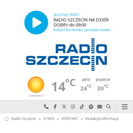
SŁUCHAJ TERAZ
RADIO SZCZECIN NA DZIEŃ
DOBRY do 09:00
Robert Bochenko, Jarosław Gowin
°C
jutro
pojutrze
14
°C
°C
24
30
Najlepiej po prostu do nas zadzwoń
Odwiedź nas na Facebook-u
Odwiedź nas na X
Odwiedź nas na Instagram-ie
Odwiedź nas na TikTok-u
Szukaj nas na Spotify
Wyślij do nas w
Szukaj
Radio Szczecin
»
O NAS
»
KONTAKT
»
Redakcja Informacji