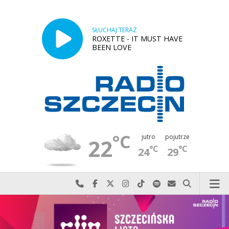
SŁUCHAJ TERAZ
ROXETTE - IT MUST HAVE
BEEN LOVE
°C
jutro
pojutrze
22
°C
°C
24
29
Najlepiej po prostu do nas zadzwoń
Odwiedź nas na Facebook-u
Odwiedź nas na X
Odwiedź nas na Instagram-ie
Odwiedź nas na TikTok-u
Szukaj nas na Spotify
Wyślij do nas w
Szukaj