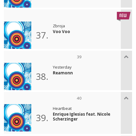
Zbroja
Voo Voo
37.
39
Yesterday
Reamonn
38.
40
Heartbeat
Enrique Iglesias feat. Nicole
39.
Scherzinger