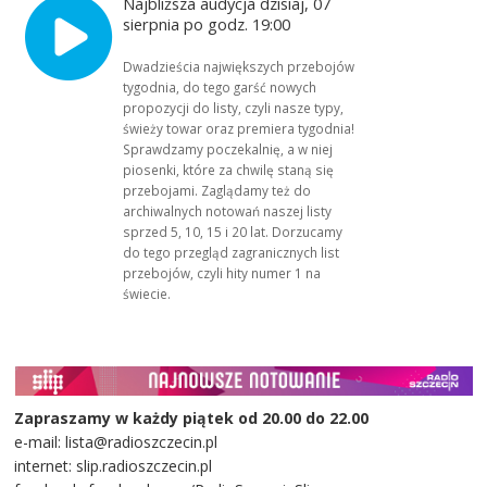
Najbliższa audycja dzisiaj, 07
sierpnia po godz. 19:00
Dwadzieścia największych przebojów
tygodnia, do tego garść nowych
propozycji do listy, czyli nasze typy,
świeży towar oraz premiera tygodnia!
Sprawdzamy poczekalnię, a w niej
piosenki, które za chwilę staną się
przebojami. Zaglądamy też do
archiwalnych notowań naszej listy
sprzed 5, 10, 15 i 20 lat. Dorzucamy
do tego przegląd zagranicznych list
przebojów, czyli hity numer 1 na
świecie.
Zapraszamy w każdy piątek od 20.00 do 22.00
e-mail: lista@radioszczecin.pl
internet: slip.radioszczecin.pl