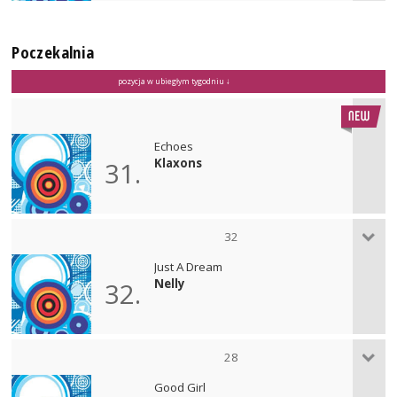
Poczekalnia
pozycja w ubiegłym tygodniu ↓
Echoes
Klaxons
31.
32
Just A Dream
Nelly
32.
28
Good Girl