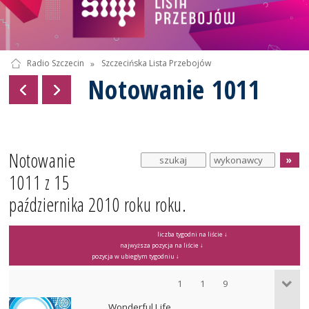
Radio Szczecin
»
Szczecińska Lista Przebojów
Notowanie 1011
Notowanie
1011 z 15
października 2010 roku roku.
liczba tygodni na liście ↓
najwyższa pozycja na liście ↓
pozycja w ubiegłym tygodniu ↓
1
1
9
Wonderful Life