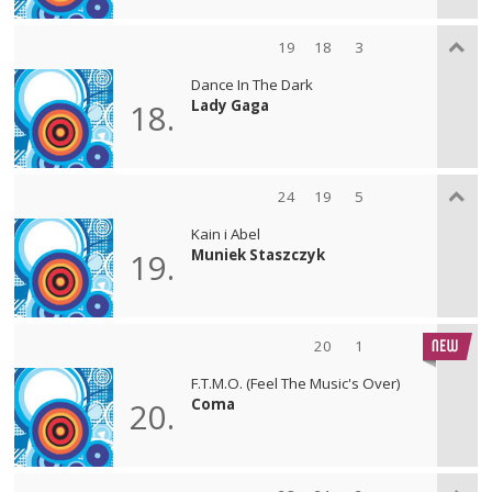
19
18
3
Dance In The Dark
Lady Gaga
18.
24
19
5
Kain i Abel
Muniek Staszczyk
19.
20
1
F.T.M.O. (Feel The Music's Over)
Coma
20.