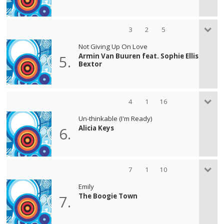
3
2
5
Not Giving Up On Love
Armin Van Buuren feat. Sophie Ellis
5.
Bextor
4
1
16
Un-thinkable (I'm Ready)
Alicia Keys
6.
7
1
10
Emily
The Boogie Town
7.