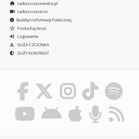
radioszczecinextra.pl
radioszczecin.tv
Biuletyn Informacji Publicznej
Posłuchaj teraz
Logowanie
DUŻA CZCIONKA
DUŻY KONTRAST