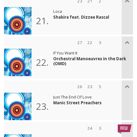
23
21
2
Loca
Shakira feat. Dizzee Rascal
21.
27
22
3
If You Want It
Orchestral Manoeuvres in the Dark
22.
(OMD)
26
23
5
Just The End Of Love
Manic Street Preachers
23.
24
3