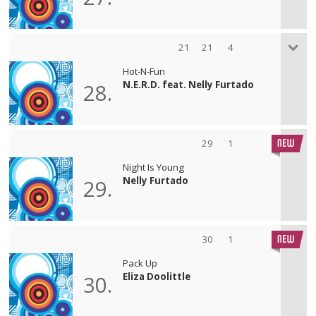
21
21
4
Hot-N-Fun
N.E.R.D. feat. Nelly Furtado
28.
29
1
Night Is Young
Nelly Furtado
29.
30
1
Pack Up
Eliza Doolittle
30.