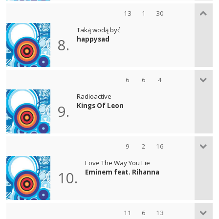
13
1
30
Taką wodą być
happysad
8.
6
6
4
Radioactive
Kings Of Leon
9.
9
2
16
Love The Way You Lie
Eminem feat. Rihanna
10.
11
6
13