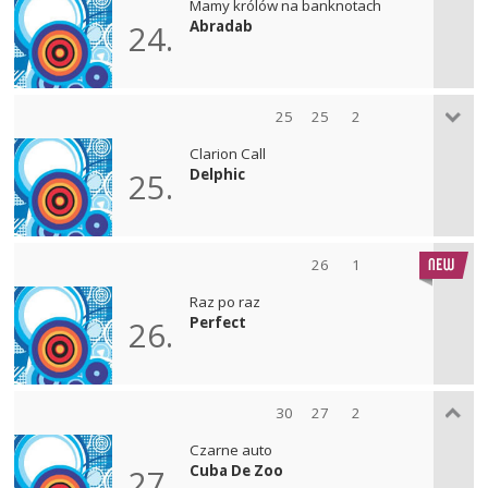
Mamy królów na banknotach
Abradab
24.
25
25
2
Clarion Call
Delphic
25.
26
1
Raz po raz
Perfect
26.
30
27
2
Czarne auto
Cuba De Zoo
27.