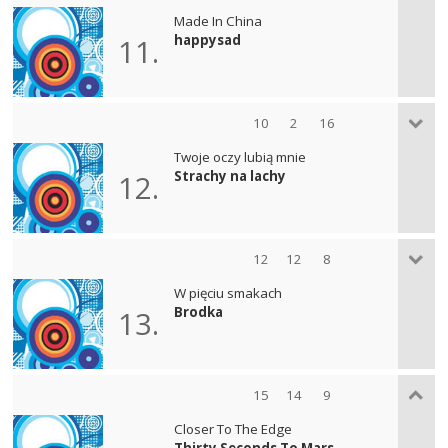
Made In China
happysad
11.
10
2
16
Twoje oczy lubią mnie
Strachy na lachy
12.
12
12
8
W pięciu smakach
Brodka
13.
15
14
9
Closer To The Edge
Thirty Seconds To Mars