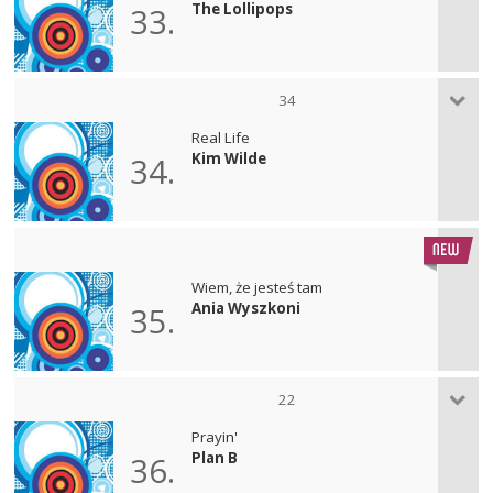
The Lollipops
33.
34
Real Life
Kim Wilde
34.
Wiem, że jesteś tam
Ania Wyszkoni
35.
22
Prayin'
Plan B
36.