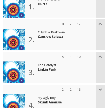
Hurts
1.
8
2
12
O tych w Krakowie
Czesław Śpiewa
2.
5
1
10
The Catalyst
Linkin Park
3.
2
2
13
My Ugly Boy
Skunk Anansie
4.