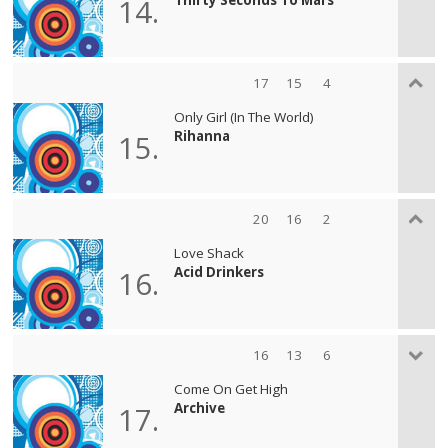
14.
17
15
4
Only Girl (In The World)
Rihanna
15.
20
16
2
Love Shack
Acid Drinkers
16.
16
13
6
Come On Get High
Archive
17.