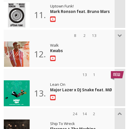
Uptown Funk!
Mark Ronson feat. Bruno Mars
11.
8
2
13
Walk
Kwabs
12.
13
1
Lean On
Major Lazer x DJ Snake feat. MØ
13.
24
14
2
Ship To Wreck
Florence + The Machine