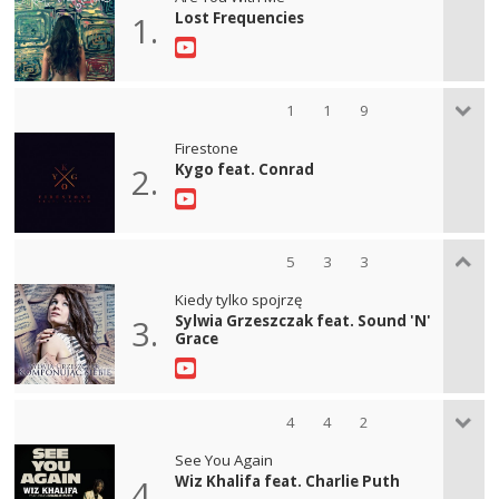
Lost Frequencies
1.
1
1
9
Firestone
Kygo feat. Conrad
2.
5
3
3
Kiedy tylko spojrzę
Sylwia Grzeszczak feat. Sound 'N'
3.
Grace
4
4
2
See You Again
Wiz Khalifa feat. Charlie Puth
4.