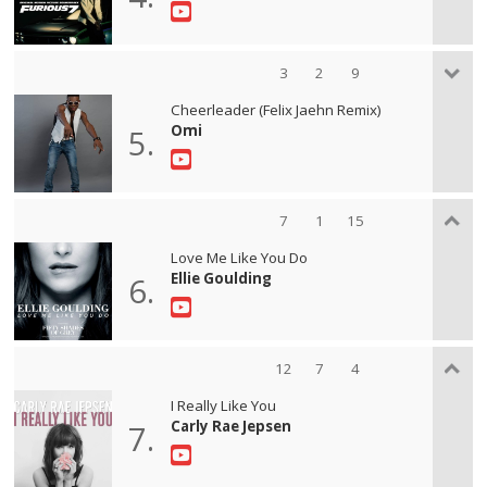
3
2
9
Cheerleader (Felix Jaehn Remix)
Omi
5.
7
1
15
Love Me Like You Do
Ellie Goulding
6.
12
7
4
I Really Like You
Carly Rae Jepsen
7.