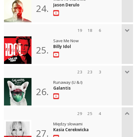
Jason Derulo
24.
19
18
6
Save Me Now
Billy Idol
25.
23
23
3
Runaway (U & I)
Galantis
26.
29
25
4
Między słowami
Kasia Cerekwicka
27.