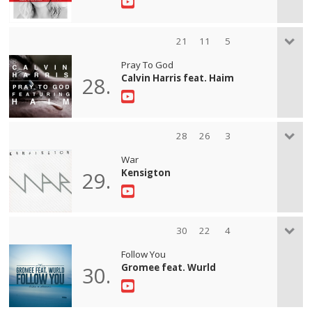
21
11
5
Pray To God
Calvin Harris feat. Haim
28.
28
26
3
War
Kensigton
29.
30
22
4
Follow You
Gromee feat. Wurld
30.