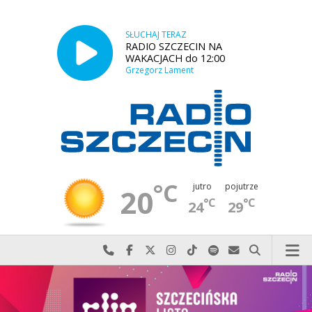
SŁUCHAJ TERAZ
RADIO SZCZECIN NA
WAKACJACH do 12:00
Grzegorz Lament
°C
jutro
pojutrze
20
°C
°C
24
29
Najlepiej po prostu do nas zadzwoń
Odwiedź nas na Facebook-u
Odwiedź nas na X
Odwiedź nas na Instagram-ie
Odwiedź nas na TikTok-u
Szukaj nas na Spotify
Wyślij do nas w
Szukaj