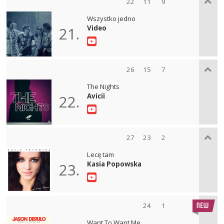
22
11
9
Wszystko jedno
Video
21.
26
15
7
The Nights
Avicii
22.
27
23
2
Lecę tam
Kasia Popowska
23.
24
1
Want To Want Me