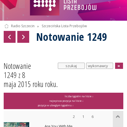
Radio Szczecin
»
Szczecińska Lista Przebojów
Notowanie 1249
Notowanie
1249 z 8
maja 2015 roku roku.
liczba tygodni na liście ↓
najwyższa pozycja na liście ↓
pozycja w ubiegłym tygodniu ↓
2
1
6
Are You With Me