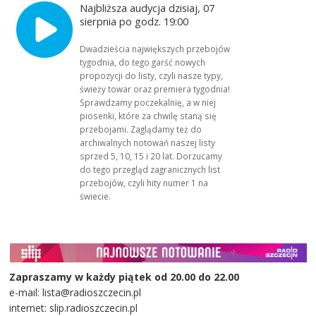
Najbliższa audycja dzisiaj, 07
sierpnia po godz. 19:00
Dwadzieścia największych przebojów
tygodnia, do tego garść nowych
propozycji do listy, czyli nasze typy,
świeży towar oraz premiera tygodnia!
Sprawdzamy poczekalnię, a w niej
piosenki, które za chwilę staną się
przebojami. Zaglądamy też do
archiwalnych notowań naszej listy
sprzed 5, 10, 15 i 20 lat. Dorzucamy
do tego przegląd zagranicznych list
przebojów, czyli hity numer 1 na
świecie.
Zapraszamy w każdy piątek od 20.00 do 22.00
e-mail: lista@radioszczecin.pl
internet: slip.radioszczecin.pl