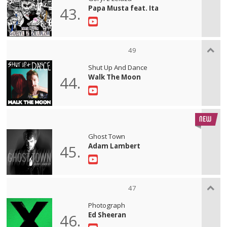
Papa Musta feat. Ita
43.
49
Shut Up And Dance
Walk The Moon
44.
Ghost Town
Adam Lambert
45.
47
Photograph
Ed Sheeran
46.