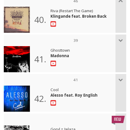
46
Riva (Restart The Game)
Klingande feat. Broken Back
40.
39
Ghosttown
Madonna
41.
41
Cool
Alesso feat. Roy English
42.
Goryl z żelaza