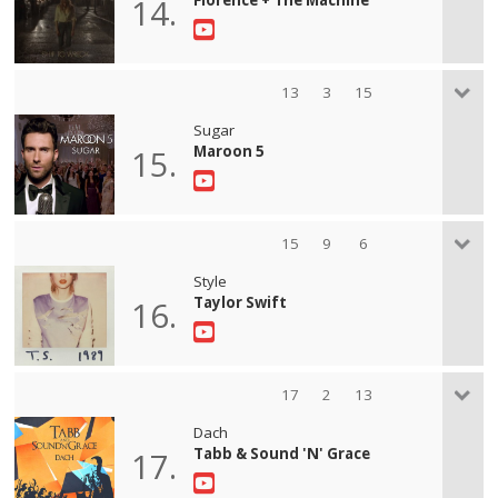
14.
13
3
15
Sugar
Maroon 5
15.
15
9
6
Style
Taylor Swift
16.
17
2
13
Dach
Tabb & Sound 'N' Grace
17.