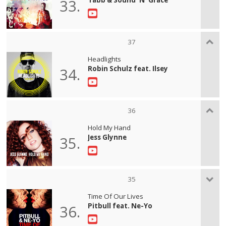
33.
37
Headlights
Robin Schulz feat. Ilsey
34.
36
Hold My Hand
Jess Glynne
35.
35
Time Of Our Lives
Pitbull feat. Ne-Yo
36.