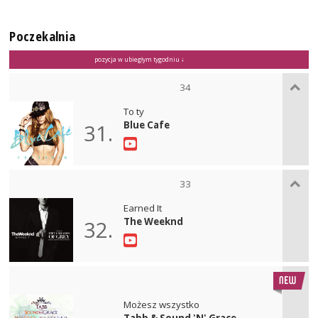
Poczekalnia
pozycja w ubiegłym tygodniu ↓
34
To ty
Blue Cafe
31.
33
Earned It
The Weeknd
32.
Możesz wszystko
Tabb & Sound 'N' Grace