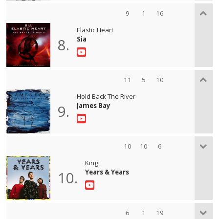
9
1
16
Elastic Heart
Sia
8.
11
5
10
Hold Back The River
James Bay
9.
10
10
6
King
Years & Years
10.
6
1
19