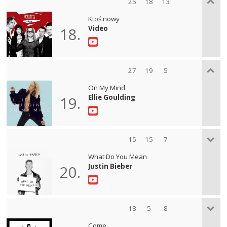
25
18
13
Ktoś nowy
Video
18.
27
19
5
On My Mind
Ellie Goulding
19.
15
15
7
What Do You Mean
Justin Bieber
20.
18
5
8
Come