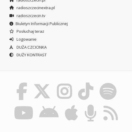
radioszczecinextra.pl
radioszczecin.tv
Biuletyn Informacji Publicznej
Posłuchaj teraz
Logowanie
DUŻA CZCIONKA
DUŻY KONTRAST