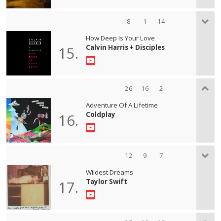
8
1
14
How Deep Is Your Love
Calvin Harris + Disciples
15.
26
16
2
Adventure Of A Lifetime
Coldplay
16.
12
9
7
Wildest Dreams
Taylor Swift
17.