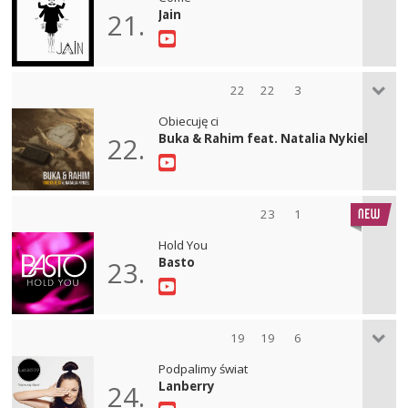
Jain
21.
22
22
3
Obiecuję ci
Buka & Rahim feat. Natalia Nykiel
22.
23
1
Hold You
Basto
23.
19
19
6
Podpalimy świat
Lanberry
24.