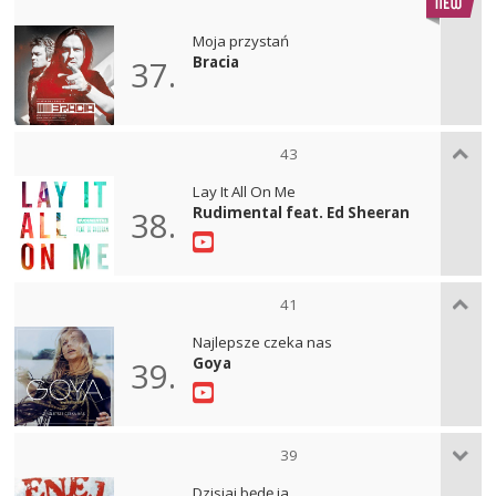
Moja przystań
Bracia
37.
43
Lay It All On Me
Rudimental feat. Ed Sheeran
38.
41
Najlepsze czeka nas
Goya
39.
39
Dzisiaj będę ja