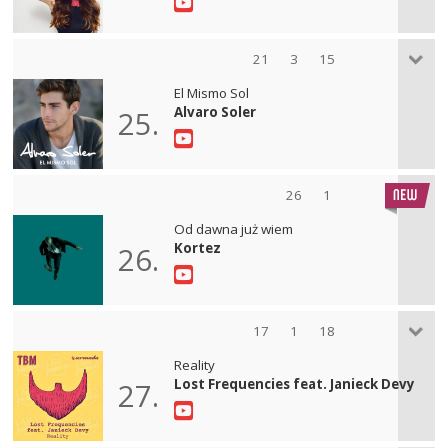
21
3
15
El Mismo Sol
Alvaro Soler
25.
26
1
Od dawna już wiem
Kortez
26.
17
1
18
Reality
Lost Frequencies feat. Janieck Devy
27.