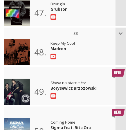
Dżungla
Grubson
47.
38
Keep My Cool
Madcon
48.
Słowa na otarcie łez
Borysewicz Brzozowski
49.
Coming Home
Sigma feat. Rita Ora