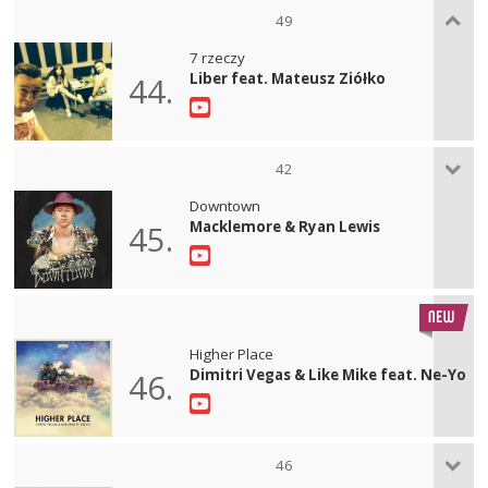
49
7 rzeczy
Liber feat. Mateusz Ziółko
44.
42
Downtown
Macklemore & Ryan Lewis
45.
Higher Place
Dimitri Vegas & Like Mike feat. Ne-Yo
46.
46