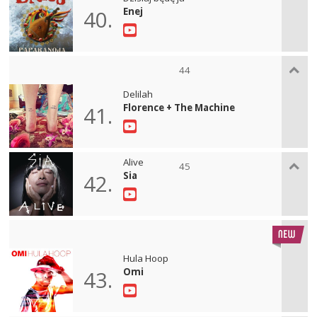
Enej
40.
44
Delilah
Florence + The Machine
41.
Alive
45
Sia
42.
Hula Hoop
Omi
43.