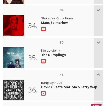
32
Should've Gone Home
Mans Zelmerlow
34.
35
Nie gotujemy
The Dumplings
35.
48
Bang My Head
David Guetta feat. Sia & Fetty Wap
36.