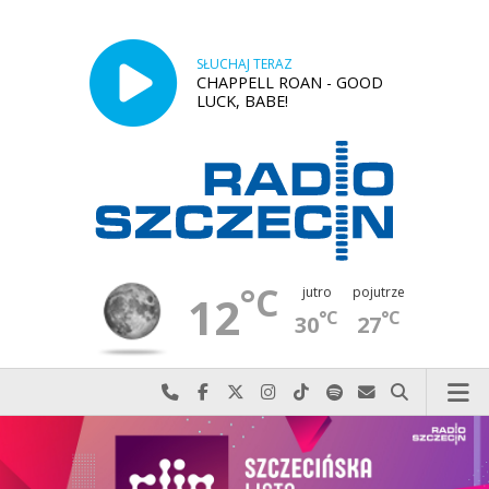
SŁUCHAJ TERAZ
CHAPPELL ROAN - GOOD
LUCK, BABE!
°C
jutro
pojutrze
12
°C
°C
30
27
Najlepiej po prostu do nas zadzwoń
Odwiedź nas na Facebook-u
Odwiedź nas na X
Odwiedź nas na Instagram-ie
Odwiedź nas na TikTok-u
Szukaj nas na Spotify
Wyślij do nas w
Szukaj