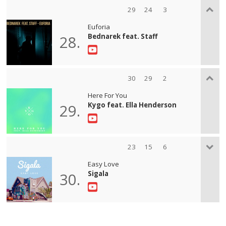
29
24
3
Euforia
Bednarek feat. Staff
28.
30
29
2
Here For You
Kygo feat. Ella Henderson
29.
23
15
6
Easy Love
Sigala
30.