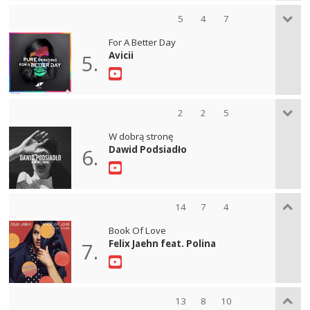
5
4
7
For A Better Day
Avicii
5.
2
2
5
W dobrą stronę
Dawid Podsiadło
6.
14
7
4
Book Of Love
Felix Jaehn feat. Polina
7.
13
8
10