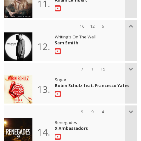
11.
16
12
6
Writing's On The Wall
Sam Smith
12.
7
1
15
Sugar
Robin Schulz feat. Francesco Yates
13.
9
9
4
Renegades
X Ambassadors
14.