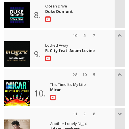
Ocean Drive
Duke Dumont
8.
10
5
7
Locked Away
R. City feat. Adam Levine
9.
28
10
5
This Time It's My Life
Micar
10.
11
2
8
Another Lonely Night
Adam Lambert