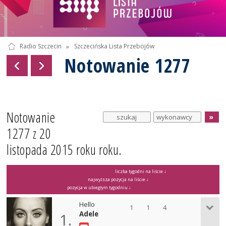
Radio Szczecin
»
Szczecińska Lista Przebojów
Notowanie 1277
Notowanie
1277 z 20
listopada 2015 roku roku.
liczba tygodni na liście ↓
najwyższa pozycja na liście ↓
pozycja w ubiegłym tygodniu ↓
Hello
1
1
4
Adele
1.