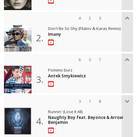
4
2
3
Don't Be So Shy (Filatov & Karas Remix)
Imany
2.
6
3
7
Pomimo burz
Antek Smykiewicz
3.
3
1
8
Runnin' (Lose It All)
Naughty Boy feat. Beyonce & Arrow
4.
Benjamin