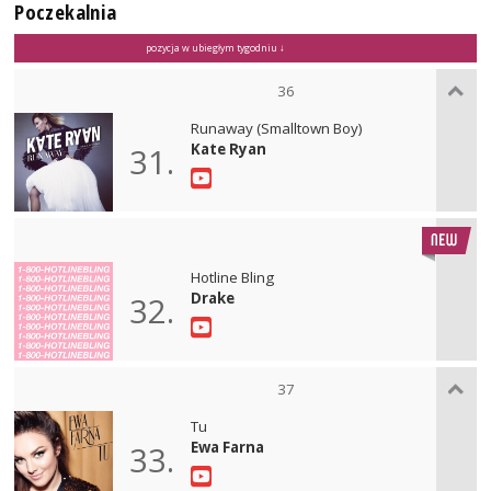
Poczekalnia
pozycja w ubiegłym tygodniu ↓
36
Runaway (Smalltown Boy)
Kate Ryan
31.
Hotline Bling
Drake
32.
37
Tu
Ewa Farna
33.