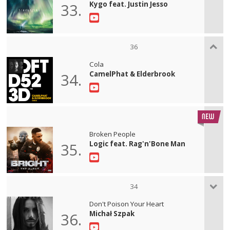
Kygo feat. Justin Jesso
33.
36
Cola
CamelPhat & Elderbrook
34.
Broken People
Logic feat. Rag'n'Bone Man
35.
34
Don't Poison Your Heart
Michał Szpak
36.