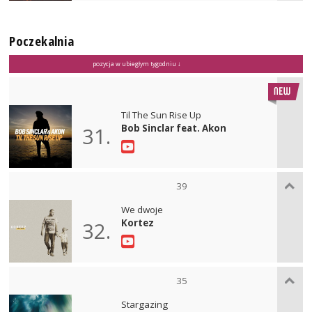
Poczekalnia
pozycja w ubiegłym tygodniu ↓
Til The Sun Rise Up
Bob Sinclar feat. Akon
31.
39
We dwoje
Kortez
32.
35
Stargazing