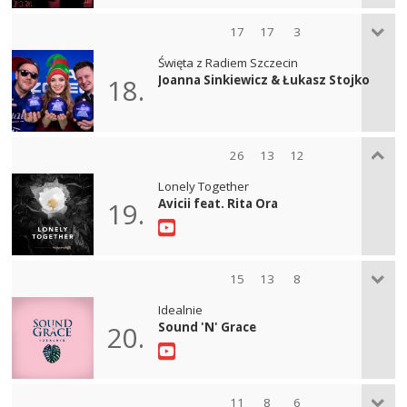
17
17
3
Święta z Radiem Szczecin
Joanna Sinkiewicz & Łukasz Stojko
18.
26
13
12
Lonely Together
Avicii feat. Rita Ora
19.
15
13
8
Idealnie
Sound 'N' Grace
20.
11
8
6