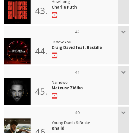
How Long
Charlie Puth
43.
42
I Know You
Craig David feat. Bastille
44.
41
Na nowo
Mateusz Ziółko
45.
40
Young Dumb & Broke
Khalid
46.