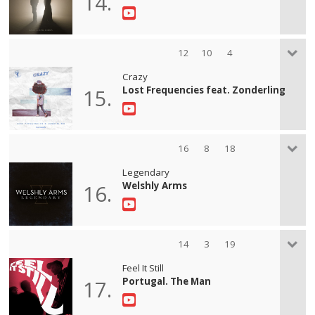
14.
12
10
4
Crazy
Lost Frequencies feat. Zonderling
15.
16
8
18
Legendary
Welshly Arms
16.
14
3
19
Feel It Still
Portugal. The Man
17.