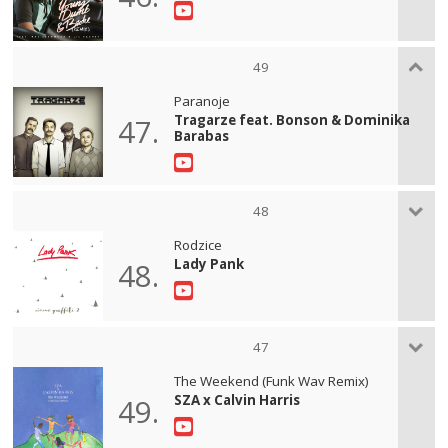
49
Paranoje
Tragarze feat. Bonson & Dominika
47.
Barabas
48
Rodzice
Lady Pank
48.
47
The Weekend (Funk Wav Remix)
SZA x Calvin Harris
49.