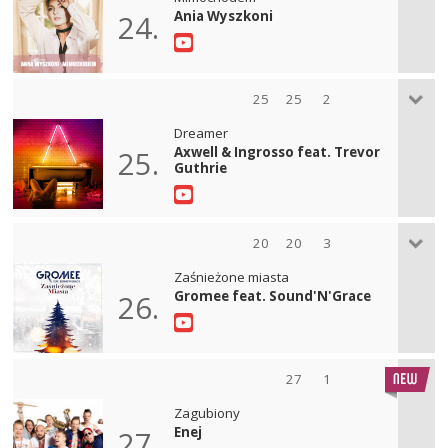
Ania Wyszkoni
24.
25
25
2
Dreamer
Axwell & Ingrosso feat. Trevor
25.
Guthrie
20
20
3
Zaśnieżone miasta
Gromee feat. Sound'N'Grace
26.
27
1
Zagubiony
Enej
27.