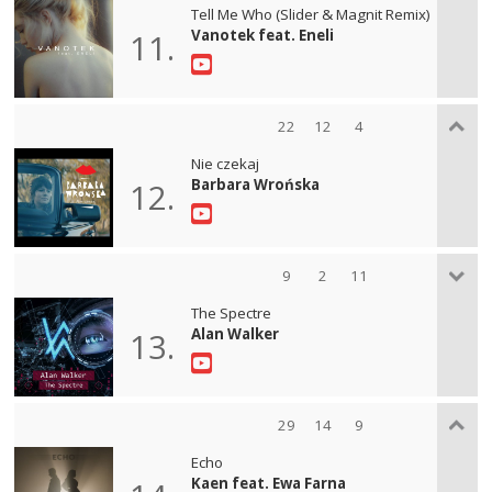
Tell Me Who (Slider & Magnit Remix)
Vanotek feat. Eneli
11.
22
12
4
Nie czekaj
Barbara Wrońska
12.
9
2
11
The Spectre
Alan Walker
13.
29
14
9
Echo
Kaen feat. Ewa Farna