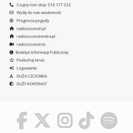
Czujny non stop: 510 777 222
Wyślij do nas wiadomość
Prognoza pogody
radioszczecin.pl
radioszczecinextra.pl
radioszczecin.tv
Biuletyn Informacji Publicznej
Posłuchaj teraz
Logowanie
DUŻA CZCIONKA
DUŻY KONTRAST