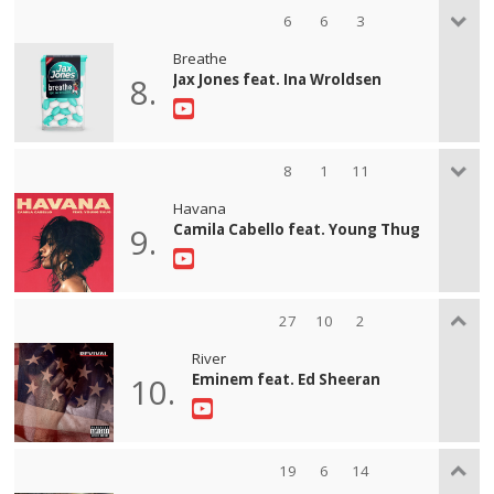
6
6
3
Breathe
Jax Jones feat. Ina Wroldsen
8.
8
1
11
Havana
Camila Cabello feat. Young Thug
9.
27
10
2
River
Eminem feat. Ed Sheeran
10.
19
6
14