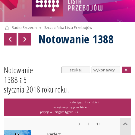
Radio Szczecin
»
Szczecińska Lista Przebojów
Notowanie 1388
Notowanie
1388 z 5
stycznia 2018 roku roku.
liczba tygodni na liście ↓
najwyższa pozycja na liście ↓
pozycja w ubiegłym tygodniu ↓
3
1
11
Perfect