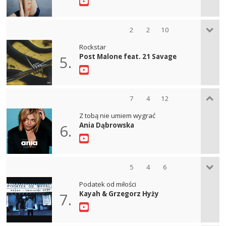
2
2
10
Rockstar
Post Malone feat. 21 Savage
5.
7
4
12
Z tobą nie umiem wygrać
Ania Dąbrowska
6.
5
4
6
Podatek od miłości
Kayah & Grzegorz Hyży
7.