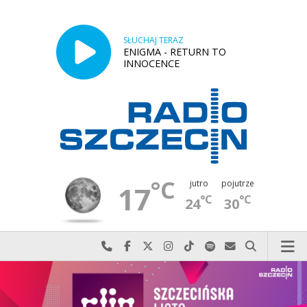
SŁUCHAJ TERAZ
ENIGMA - RETURN TO
INNOCENCE
°C
jutro
pojutrze
17
°C
°C
24
30
Najlepiej po prostu do nas zadzwoń
Odwiedź nas na Facebook-u
Odwiedź nas na X
Odwiedź nas na Instagram-ie
Odwiedź nas na TikTok-u
Szukaj nas na Spotify
Wyślij do nas w
Szukaj