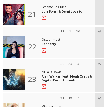
Echame La Culpa
Luis Fonsi & Demi Lovato
21.
13
2
20
Ostatni most
Lanberry
22.
30
23
3
All Falls Down
Alan Walker feat. Noah Cyrus &
23.
Digital Farm Animals
21
19
7
Mimochodem