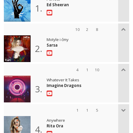
Ed Sheeran
1.
10
2
8
Motyle i ćmy
Sarsa
2.
4
1
10
Whatever It Takes
Imagine Dragons
3.
1
1
5
Anywhere
Rita Ora
4.