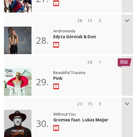
28
12
5
Andromeda
Edyta Górniak & Don
28.
29
1
Beautiful Trauma
Pink
29.
23
15
5
Without You
Gromee feat. Lukas Meijer
30.