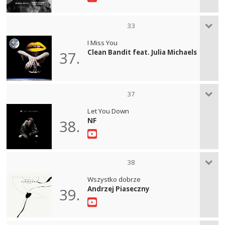
33
I Miss You
Clean Bandit feat. Julia Michaels
37.
37
Let You Down
NF
38.
38
Wszystko dobrze
Andrzej Piaseczny
39.