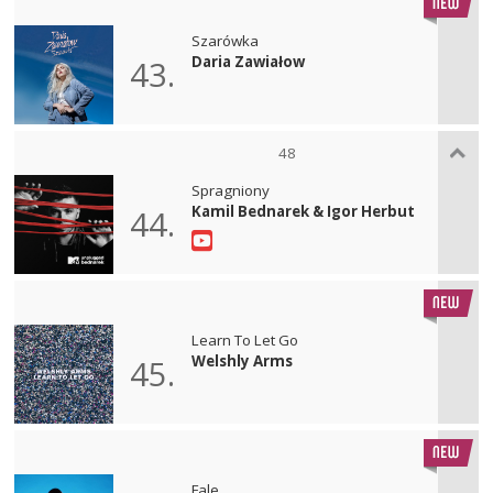
Szarówka
Daria Zawiałow
43.
48
Spragniony
Kamil Bednarek & Igor Herbut
44.
Learn To Let Go
Welshly Arms
45.
Fale