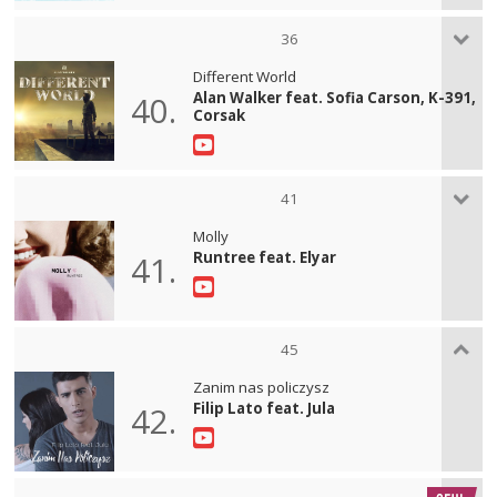
36
Different World
Alan Walker feat. Sofia Carson, K-391,
40.
Corsak
41
Molly
Runtree feat. Elyar
41.
45
Zanim nas policzysz
Filip Lato feat. Jula
42.