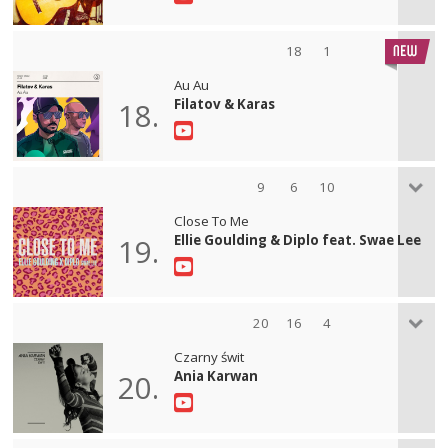
18
1
Au Au
Filatov & Karas
18.
9
6
10
Close To Me
Ellie Goulding & Diplo feat. Swae Lee
19.
20
16
4
Czarny świt
Ania Karwan
20.