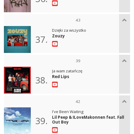
43
Dzięki za wszystko
Zouzy
37.
39
Ja wam zatańczę
Red Lips
38.
42
I've Been Waiting
Lil Peep & ILoveMakonnen feat. Fall
39.
Out Boy