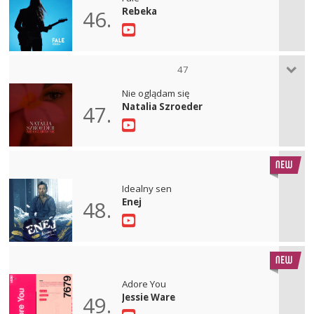
Rebeka
46.
47
Nie oglądam się
Natalia Szroeder
47.
Idealny sen
Enej
48.
Adore You
Jessie Ware
49.