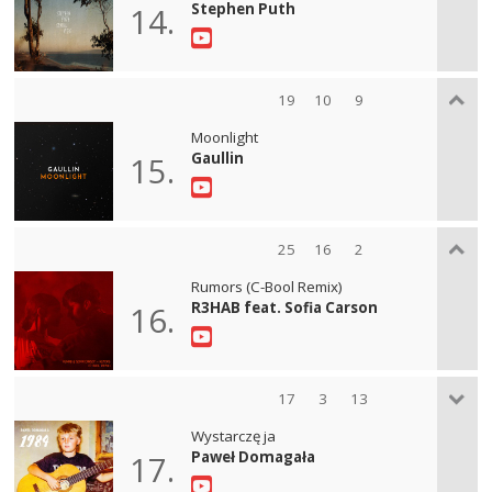
Stephen Puth
14.
19
10
9
Moonlight
Gaullin
15.
25
16
2
Rumors (C-Bool Remix)
R3HAB feat. Sofia Carson
16.
17
3
13
Wystarczę ja
Paweł Domagała
17.