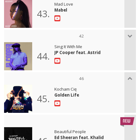
Mad Love
Mabel
43.
42
Sing It With Me
JP Cooper feat. Astrid
44.
46
Kocham Cię
Golden Life
45.
Beautiful People
Ed Sheeran feat. Khalid