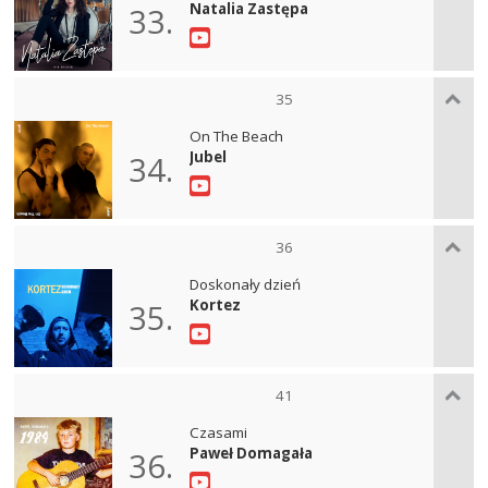
Natalia Zastępa
33.
35
On The Beach
Jubel
34.
36
Doskonały dzień
Kortez
35.
41
Czasami
Paweł Domagała
36.