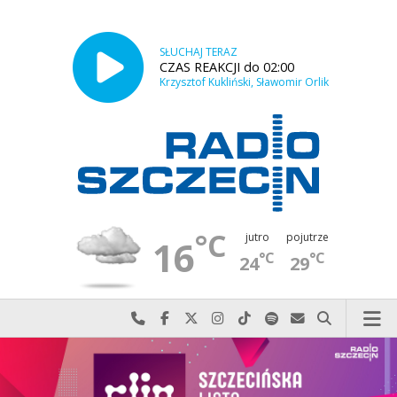
SŁUCHAJ TERAZ
CZAS REAKCJI do 02:00
Krzysztof Kukliński, Sławomir Orlik
°C
jutro
pojutrze
16
°C
°C
24
29
Najlepiej po prostu do nas zadzwoń
Odwiedź nas na Facebook-u
Odwiedź nas na X
Odwiedź nas na Instagram-ie
Odwiedź nas na TikTok-u
Szukaj nas na Spotify
Wyślij do nas w
Szukaj