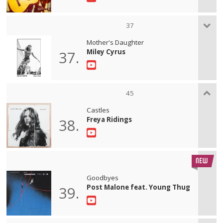
37
Mother's Daughter
Miley Cyrus
37.
45
Castles
Freya Ridings
38.
Goodbyes
Post Malone feat. Young Thug
39.