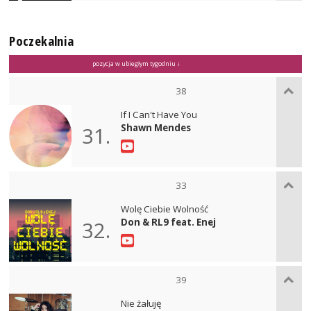
Poczekalnia
pozycja w ubiegłym tygodniu ↓
38
If I Can't Have You
Shawn Mendes
31.
33
Wolę Ciebie Wolność
Don & RL9 feat. Enej
32.
39
Nie żałuję