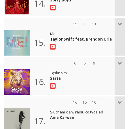
14.
15
1
11
Me!
Taylor Swift feat. Brendon Urie
15.
6
6
9
Tęskno mi
Sarsa
16.
16
15
10
Słucham cię w radiu co tydzień
Ania Karwan
17.