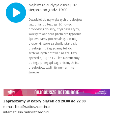
Najbliższa audycja dzisiaj, 07
sierpnia po godz. 19:00
Dwadzieścia największych przebojów
tygodnia, do tego garść nowych
propozycji do listy, czyli nasze typy,
świeży towar oraz premiera tygodnia!
Sprawdzamy poczekalnię, a w niej
piosenki, które za chwilę staną się
przebojami. Zaglądamy też do
archiwalnych notowań naszej listy
sprzed 5, 10, 15 i 20 lat. Dorzucamy
do tego przegląd zagranicznych list
przebojów, czyli hity numer 1 na
świecie.
Zapraszamy w każdy piątek od 20.00 do 22.00
e-mail: lista@radioszczecin.pl
internet: slip.radioszczecin.pl