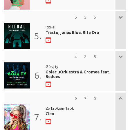
5
3
5
Ritual
Tiesto, Jonas Blue, Rita Ora
5.
4
2
5
Górą ty
Golec uOrkiestra & Gromee feat.
6.
Bedoes
9
7
5
Za krokiem krok
Cleo
7.