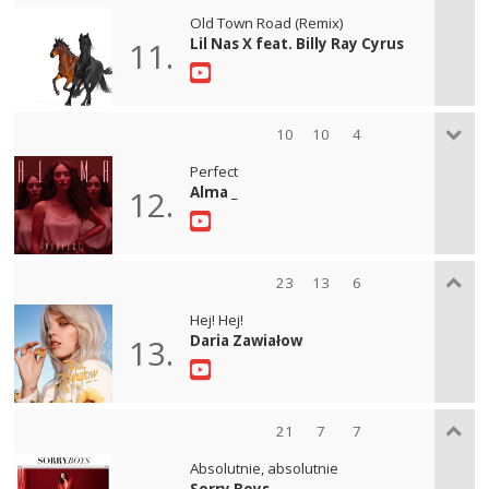
Old Town Road (Remix)
Lil Nas X feat. Billy Ray Cyrus
11.
10
10
4
Perfect
Alma _
12.
23
13
6
Hej! Hej!
Daria Zawiałow
13.
21
7
7
Absolutnie, absolutnie
Sorry Boys