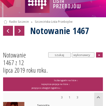
Radio Szczecin
»
Szczecińska Lista Przebojów
Notowanie 1467
Notowanie
1467 z 12
lipca 2019 roku roku.
liczba tygodni na liście ↓
najwyższa pozycja na liście ↓
pozycja w ubiegłym tygodniu ↓
3
1
3
Senorita