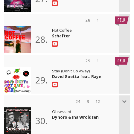
28
1
Hot Coffee
Schafter
28.
29
1
Stay (Don't Go Away)
David Guetta feat. Raye
29.
24
3
12
Obsessed
Dynoro & Ina Wroldsen
30.