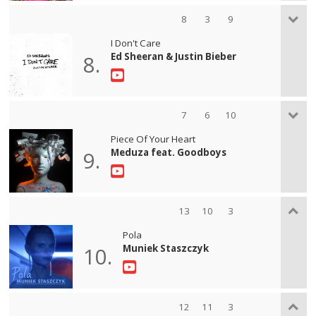
8
3
9
I Don't Care
Ed Sheeran & Justin Bieber
8.
7
6
10
Piece Of Your Heart
Meduza feat. Goodboys
9.
13
10
3
Pola
Muniek Staszczyk
10.
12
11
3