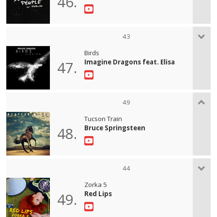
46.
43
Birds
Imagine Dragons feat. Elisa
47.
49
Tucson Train
Bruce Springsteen
48.
44
Zorka 5
Red Lips
49.