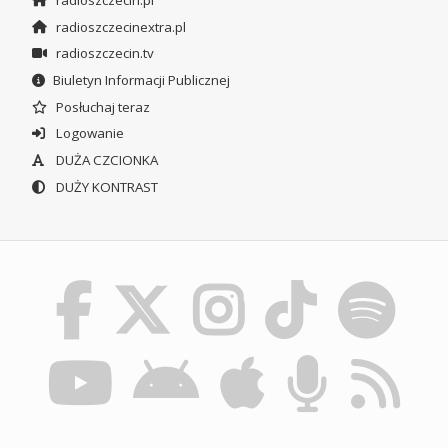
radioszczecin.pl
radioszczecinextra.pl
radioszczecin.tv
Biuletyn Informacji Publicznej
Posłuchaj teraz
Logowanie
DUŻA CZCIONKA
DUŻY KONTRAST