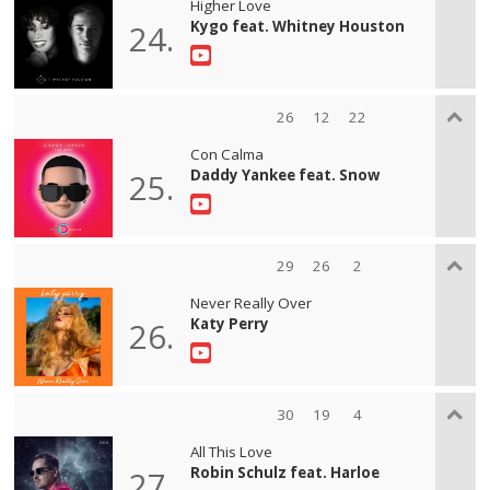
Higher Love
Kygo feat. Whitney Houston
24.
26
12
22
Con Calma
Daddy Yankee feat. Snow
25.
29
26
2
Never Really Over
Katy Perry
26.
30
19
4
All This Love
Robin Schulz feat. Harloe
27.