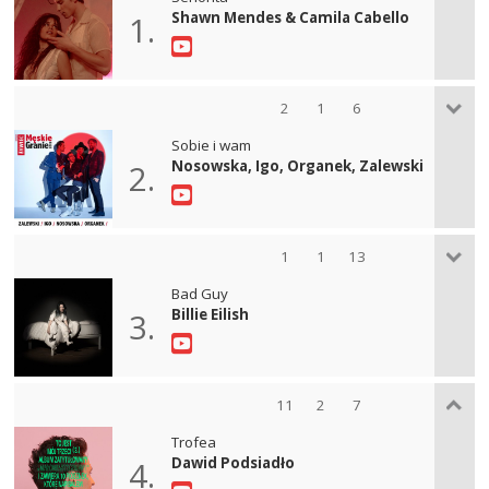
Shawn Mendes & Camila Cabello
1.
2
1
6
Sobie i wam
Nosowska, Igo, Organek, Zalewski
2.
1
1
13
Bad Guy
Billie Eilish
3.
11
2
7
Trofea
Dawid Podsiadło
4.