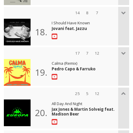
14
8
7
I Should Have Known
Jovani feat. Jazzu
18.
17
7
12
Calma (Remix)
Pedro Capo & Farruko
19.
25
5
12
All Day And Night
Jax Jones & Martin Solveig feat.
20.
Madison Beer