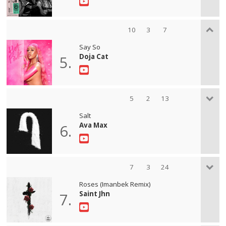
10
3
7
Say So
Doja Cat
5.
5
2
13
Salt
Ava Max
6.
7
3
24
Roses (Imanbek Remix)
Saint Jhn
7.