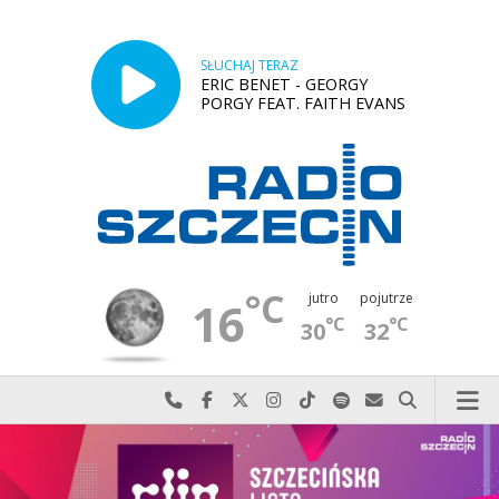
SŁUCHAJ TERAZ
ERIC BENET - GEORGY
PORGY FEAT. FAITH EVANS
°C
jutro
pojutrze
16
°C
°C
30
32
Najlepiej po prostu do nas zadzwoń
Odwiedź nas na Facebook-u
Odwiedź nas na X
Odwiedź nas na Instagram-ie
Odwiedź nas na TikTok-u
Szukaj nas na Spotify
Wyślij do nas w
Szukaj