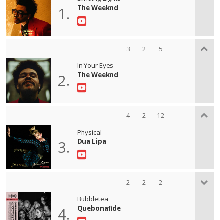
The Weeknd
1.
3
2
5
In Your Eyes
The Weeknd
2.
4
2
12
Physical
Dua Lipa
3.
2
2
2
Bubbletea
Quebonafide
4.