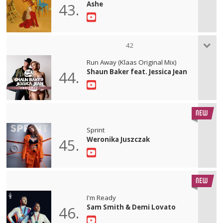
Ashe
43.
42
Run Away (Klaas Original Mix)
Shaun Baker feat. Jessica Jean
44.
Sprint
Weronika Juszczak
45.
I'm Ready
Sam Smith & Demi Lovato
46.