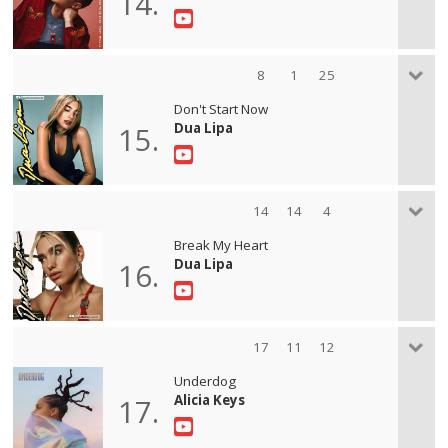
14.
8
1
25
Don't Start Now
Dua Lipa
15.
14
14
4
Break My Heart
Dua Lipa
16.
17
11
12
Underdog
Alicia Keys
17.