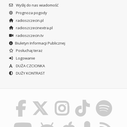
Wyślij do nas wiadomość
Prognoza pogody
radioszczecin.pl
radioszczecinextra.pl
radioszczecin.tv
Biuletyn Informacji Publicznej
Posłuchaj teraz
Logowanie
DUŻA CZCIONKA
DUŻY KONTRAST