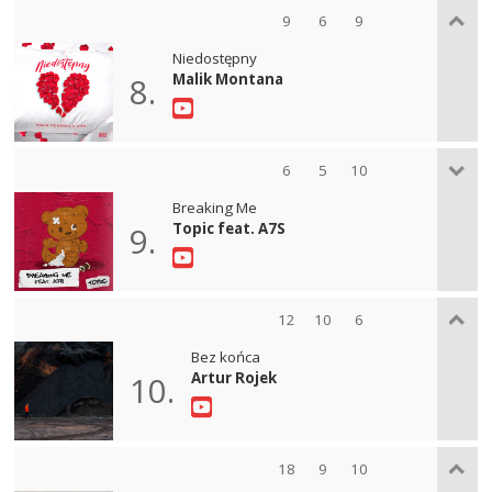
9
6
9
Niedostępny
Malik Montana
8.
6
5
10
Breaking Me
Topic feat. A7S
9.
12
10
6
Bez końca
Artur Rojek
10.
18
9
10