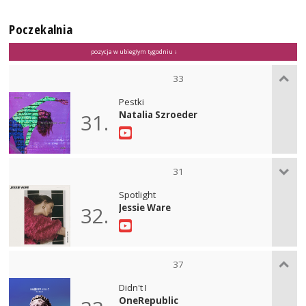
Poczekalnia
pozycja w ubiegłym tygodniu ↓
33
Pestki
Natalia Szroeder
31.
31
Spotlight
Jessie Ware
32.
37
Didn't I
OneRepublic