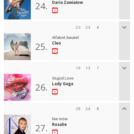
Daria Zawiałow
24.
23
23
4
Alfabet świateł
Cleo
25.
19
13
7
Stupid Love
Lady Gaga
26.
28
24
8
Nie mów
Rosalie
27.