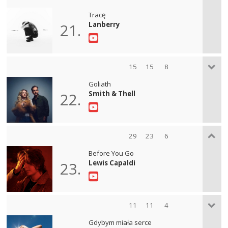
Tracę
Lanberry
21.
15
15
8
Goliath
Smith & Thell
22.
29
23
6
Before You Go
Lewis Capaldi
23.
11
11
4
Gdybym miała serce