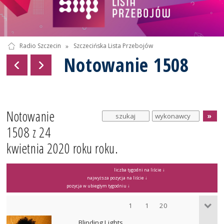
Radio Szczecin
»
Szczecińska Lista Przebojów
Notowanie 1508
Notowanie
1508 z 24
kwietnia 2020 roku roku.
liczba tygodni na liście ↓
najwyższa pozycja na liście ↓
pozycja w ubiegłym tygodniu ↓
1
1
20
Blinding Lights