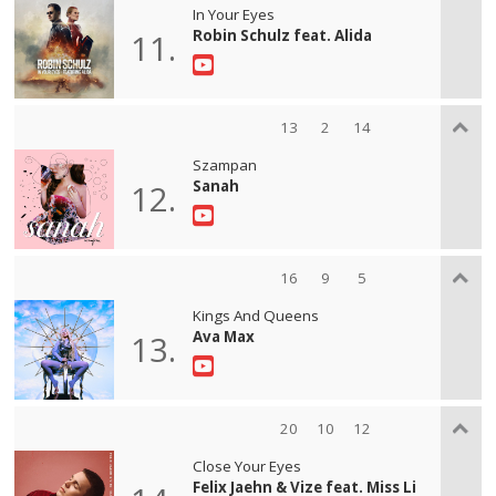
In Your Eyes
Robin Schulz feat. Alida
11.
13
2
14
Szampan
Sanah
12.
16
9
5
Kings And Queens
Ava Max
13.
20
10
12
Close Your Eyes
Felix Jaehn & Vize feat. Miss Li