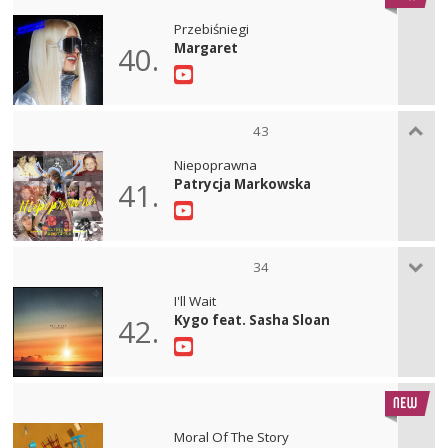
Przebiśniegi
Margaret
40.
43
Niepoprawna
Patrycja Markowska
41.
34
I'll Wait
Kygo feat. Sasha Sloan
42.
Moral Of The Story