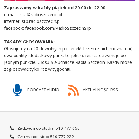
Zapraszamy w każdy piątek od 20.00 do 22.00
e-mail: lista@radioszczecin.pl
internet: slip.radioszczecin.pl
facebook: facebook.com/RadioSzczecinSlip
ZASADY GŁOSOWANIA:
Głosujemy na 20 dowolnych piosenek! Trzem z nich można dać
dwa punkty (dodatkowy punkt to joker), reszta otrzymuje po
jednym punkcie. Głosują słuchacze Radia Szczecin. Każdy może
zagłosować tylko raz w tygodniu.
PODCAST AUDIO
AKTUALNOŚCI RSS
Zadzwoń do studia: 510 777 666
Czujny non stop: 510 777 222