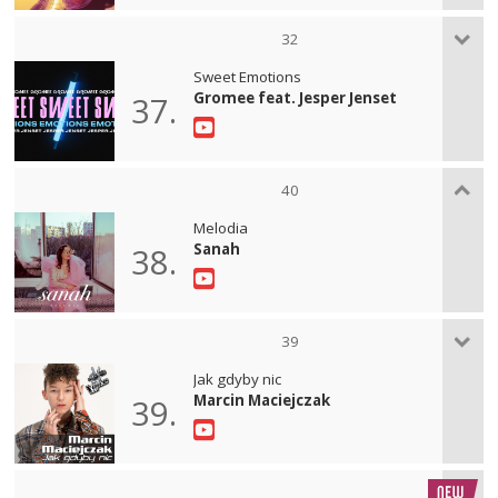
32
Sweet Emotions
Gromee feat. Jesper Jenset
37.
40
Melodia
Sanah
38.
39
Jak gdyby nic
Marcin Maciejczak
39.