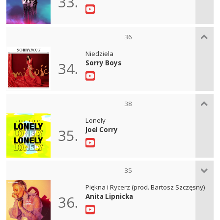
33.
36
Niedziela
Sorry Boys
34.
38
Lonely
Joel Corry
35.
35
Piękna i Rycerz (prod. Bartosz Szczęsny)
Anita Lipnicka
36.