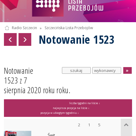
Radio Szczecin
»
Szczecińska Lista Przebojów
Notowanie 1523
Notowanie
1523 z 7
sierpnia 2020 roku roku.
liczba tygodni na liście ↓
najwyższa pozycja na liście ↓
pozycja w ubiegłym tygodniu ↓
2
1
5
Świt