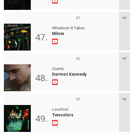
41
Whatever It Takes
Milow
47.
42
Giants
Dermot Kennedy
48.
45
Lovefool
Twocolors
49.