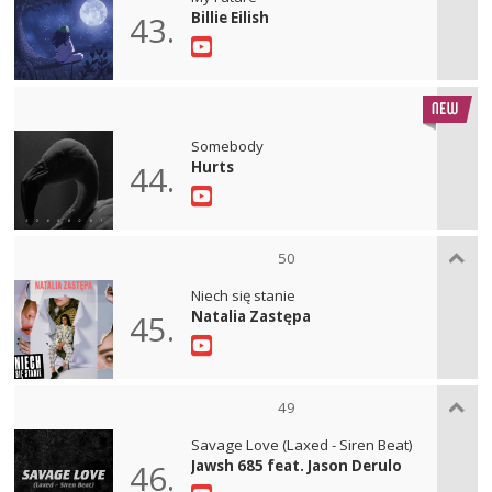
Billie Eilish
43.
Somebody
Hurts
44.
50
Niech się stanie
Natalia Zastępa
45.
49
Savage Love (Laxed - Siren Beat)
Jawsh 685 feat. Jason Derulo
46.