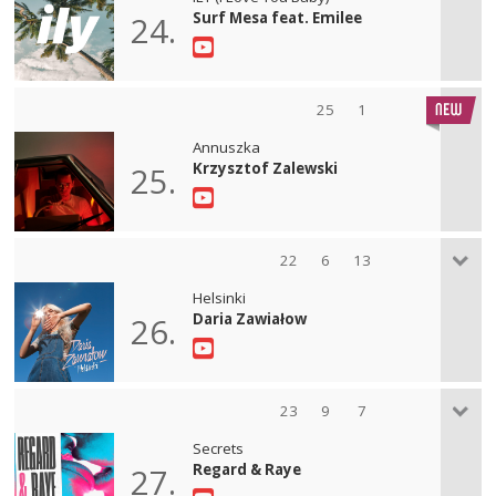
Surf Mesa feat. Emilee
24.
25
1
Annuszka
Krzysztof Zalewski
25.
22
6
13
Helsinki
Daria Zawiałow
26.
23
9
7
Secrets
Regard & Raye
27.