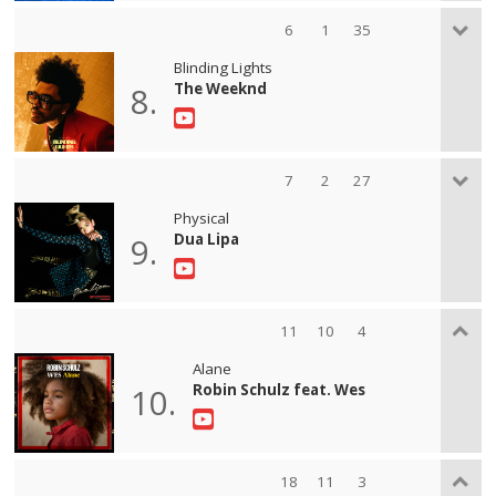
6
1
35
Blinding Lights
The Weeknd
8.
7
2
27
Physical
Dua Lipa
9.
11
10
4
Alane
Robin Schulz feat. Wes
10.
18
11
3