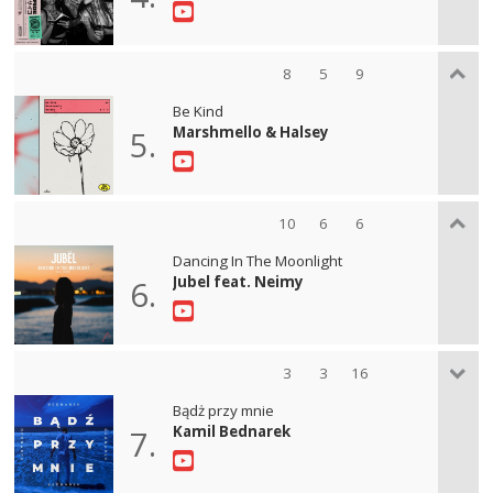
8
5
9
Be Kind
Marshmello & Halsey
5.
10
6
6
Dancing In The Moonlight
Jubel feat. Neimy
6.
3
3
16
Bądż przy mnie
Kamil Bednarek
7.