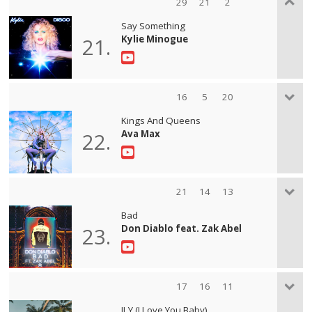
29
21
2
Say Something
Kylie Minogue
21.
16
5
20
Kings And Queens
Ava Max
22.
21
14
13
Bad
Don Diablo feat. Zak Abel
23.
17
16
11
ILY (I Love You Baby)