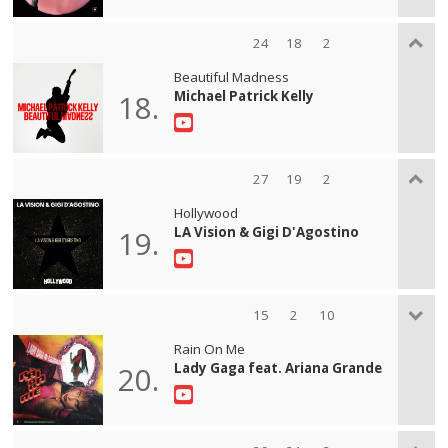
24
18
2
Beautiful Madness
Michael Patrick Kelly
18.
27
19
2
Hollywood
LA Vision & Gigi D'Agostino
19.
15
2
10
Rain On Me
Lady Gaga feat. Ariana Grande
20.