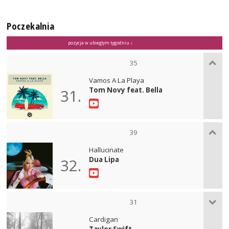
Poczekalnia
pozycja w ubiegłym tygodniu ↓
35
Vamos A La Playa
Tom Novy feat. Bella
31.
39
Hallucinate
Dua Lipa
32.
31
Cardigan
Taylor Swift