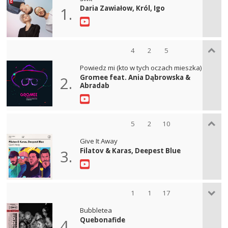
Daria Zawiałow, Król, Igo
1.
4
2
5
Powiedz mi (kto w tych oczach mieszka)
Gromee feat. Ania Dąbrowska &
2.
Abradab
5
2
10
Give It Away
Filatov & Karas, Deepest Blue
3.
1
1
17
Bubbletea
Quebonafide
4.