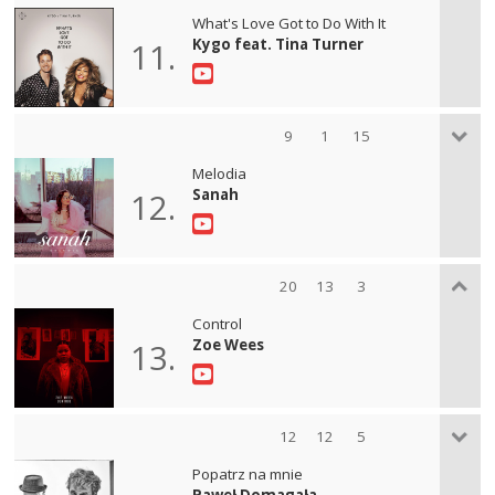
What's Love Got to Do With It
Kygo feat. Tina Turner
11.
9
1
15
Melodia
Sanah
12.
20
13
3
Control
Zoe Wees
13.
12
12
5
Popatrz na mnie
Paweł Domagała