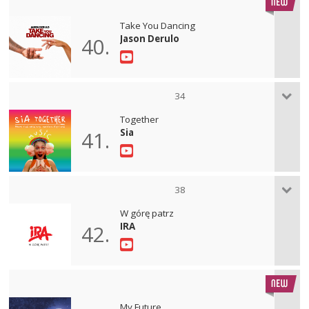
Take You Dancing
Jason Derulo
40.
34
Together
Sia
41.
38
W górę patrz
IRA
42.
My Future