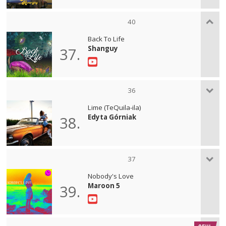
40
Back To Life
Shanguy
37.
36
Lime (TeQuila-ila)
Edyta Górniak
38.
37
Nobody's Love
Maroon 5
39.