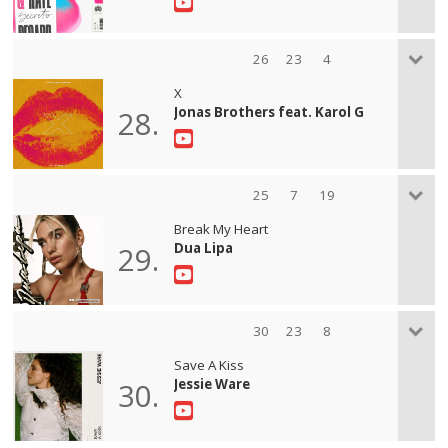
26
23
4
X
Jonas Brothers feat. Karol G
28.
25
7
19
Break My Heart
Dua Lipa
29.
30
23
8
Save A Kiss
Jessie Ware
30.