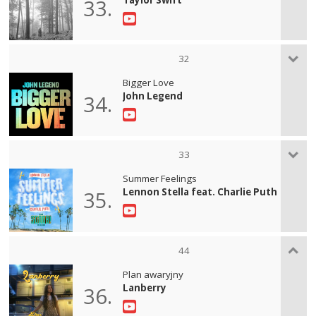
33.
32
Bigger Love
John Legend
34.
33
Summer Feelings
Lennon Stella feat. Charlie Puth
35.
44
Plan awaryjny
Lanberry
36.