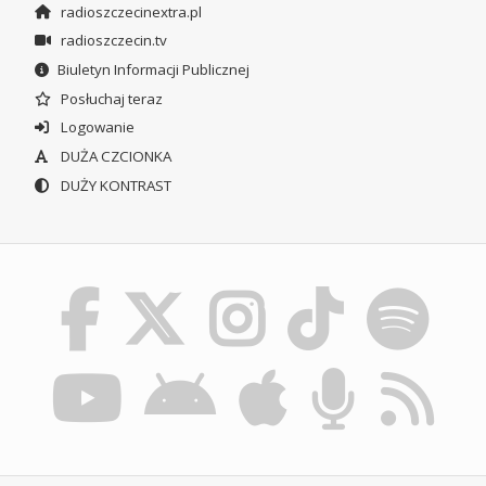
radioszczecinextra.pl
radioszczecin.tv
Biuletyn Informacji Publicznej
Posłuchaj teraz
Logowanie
DUŻA CZCIONKA
DUŻY KONTRAST