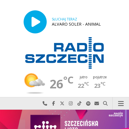
SŁUCHAJ TERAZ
ALVARO SOLER - ANIMAL
°C
jutro
pojutrze
26
°C
°C
22
23
Najlepiej po prostu do nas zadzwoń
Odwiedź nas na Facebook-u
Odwiedź nas na X
Odwiedź nas na Instagram-ie
Odwiedź nas na TikTok-u
Szukaj nas na Spotify
Wyślij do nas w
Szukaj