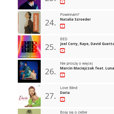
Powinnam?
Natalia Szroeder
24.
BED
Joel Corry, Raye, David Guett
25.
Nie proszę o więcej
Marcin Maciejczak feat. Lun
26.
Love Blind
Daria
27.
Boję się o ciebie