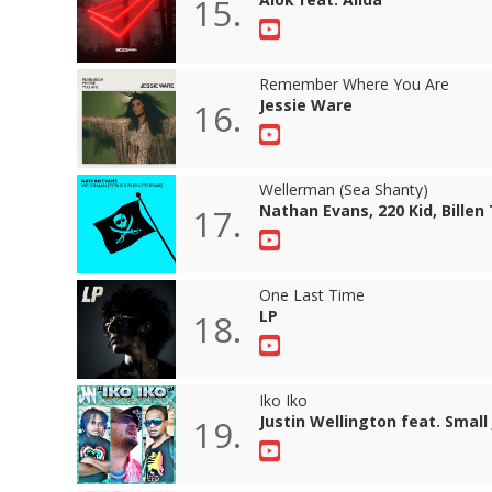
15.
Remember Where You Are
Jessie Ware
16.
Wellerman (Sea Shanty)
Nathan Evans, 220 Kid, Billen
17.
One Last Time
LP
18.
Iko Iko
Justin Wellington feat. Small
19.