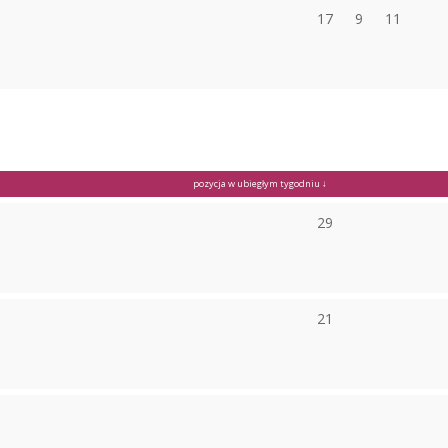
17
9
11
pozycja w ubiegłym tygodniu ↓
29
21