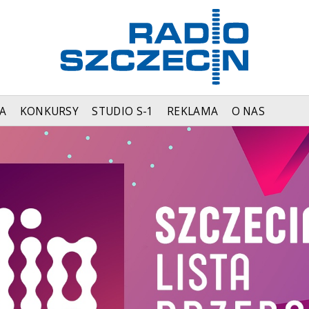
A
KONKURSY
STUDIO S-1
REKLAMA
O NAS