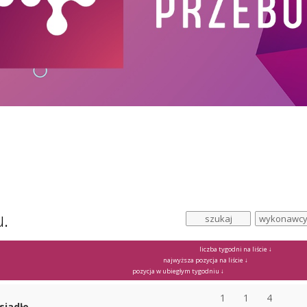
u.
liczba tygodni na liście ↓
najwyższa pozycja na liście ↓
pozycja w ubiegłym tygodniu ↓
1
1
4
siadło