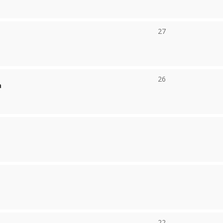
27
26
a
a
22