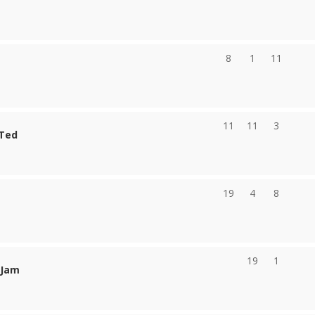
8
1
11
11
11
3
 Ted
19
4
8
19
1
 Jam