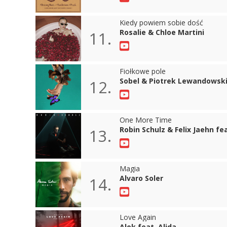
Kiedy powiem sobie dość
Rosalie & Chloe Martini
11.
Fiołkowe pole
Sobel & Piotrek Lewandowsk
12.
One More Time
Robin Schulz & Felix Jaehn fea
13.
Magia
Alvaro Soler
14.
Love Again
Alok feat. Alida