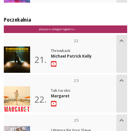
Poczekalnia
pozycja w ubiegłym tygodniu ↓
22
Throwback
Michael Patrick Kelly
21.
23
Tak na oko
Margaret
22.
25
I Wanna Be Your Slave