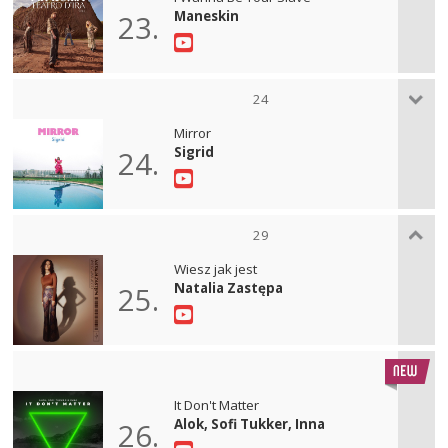
Maneskin
23.
24
Mirror
Sigrid
24.
29
Wiesz jak jest
Natalia Zastępa
25.
It Don't Matter
Alok, Sofi Tukker, Inna
26.