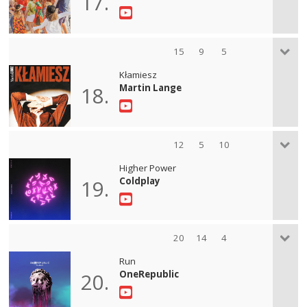
17.
15
9
5
Kłamiesz
Martin Lange
18.
12
5
10
Higher Power
Coldplay
19.
20
14
4
Run
OneRepublic
20.