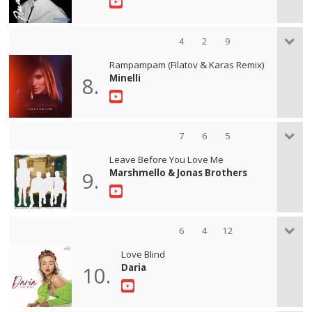
4
2
9
Rampampam (Filatov & Karas Remix)
Minelli
8.
7
6
5
Leave Before You Love Me
Marshmello & Jonas Brothers
9.
6
4
12
Love Blind
Daria
10.