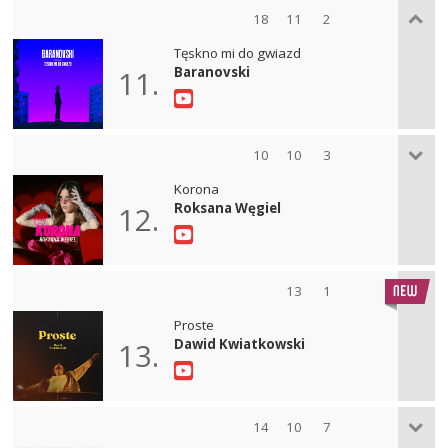
18
11
2
Tęskno mi do gwiazd
Baranovski
11.
10
10
3
Korona
Roksana Węgiel
12.
13
1
Proste
Dawid Kwiatkowski
13.
14
10
7