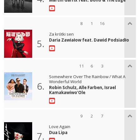
8
1
16
Za krótki sen
Daria Zawiałow feat. Dawid Podsiadło
5.
11
6
3
Somewhere Over The Rainbow / What A
Wonderful World
6.
Robin Schulz, Alle Farben, Israel
Kamakawiwo’Ole
9
2
7
Love Again
Dua Lipa
7.