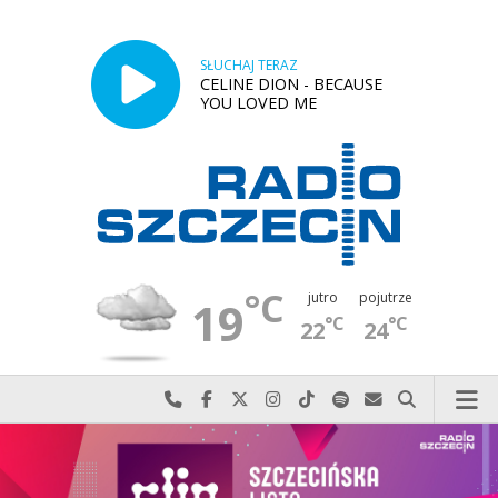
SŁUCHAJ TERAZ
CELINE DION - BECAUSE
YOU LOVED ME
°C
jutro
pojutrze
19
°C
°C
22
24
Najlepiej po prostu do nas zadzwoń
Odwiedź nas na Facebook-u
Odwiedź nas na X
Odwiedź nas na Instagram-ie
Odwiedź nas na TikTok-u
Szukaj nas na Spotify
Wyślij do nas w
Szukaj