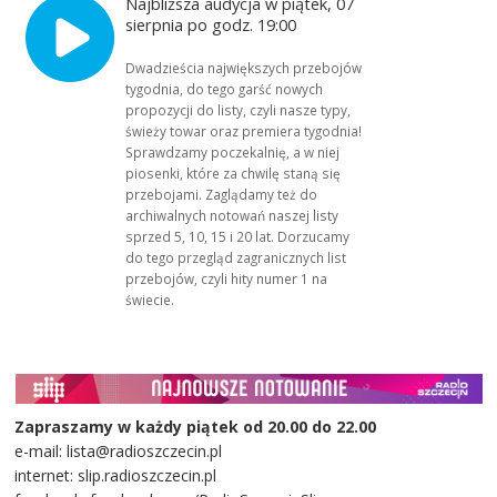
Najbliższa audycja w piątek, 07
sierpnia po godz. 19:00
Dwadzieścia największych przebojów
tygodnia, do tego garść nowych
propozycji do listy, czyli nasze typy,
świeży towar oraz premiera tygodnia!
Sprawdzamy poczekalnię, a w niej
piosenki, które za chwilę staną się
przebojami. Zaglądamy też do
archiwalnych notowań naszej listy
sprzed 5, 10, 15 i 20 lat. Dorzucamy
do tego przegląd zagranicznych list
przebojów, czyli hity numer 1 na
świecie.
Zapraszamy w każdy piątek od 20.00 do 22.00
e-mail: lista@radioszczecin.pl
internet: slip.radioszczecin.pl