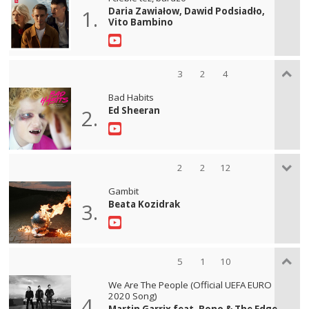
Daria Zawiałow, Dawid Podsiadło,
1.
Vito Bambino
3
2
4
Bad Habits
Ed Sheeran
2.
2
2
12
Gambit
Beata Kozidrak
3.
5
1
10
We Are The People (Official UEFA EURO
2020 Song)
4.
Martin Garrix feat. Bono & The Edge