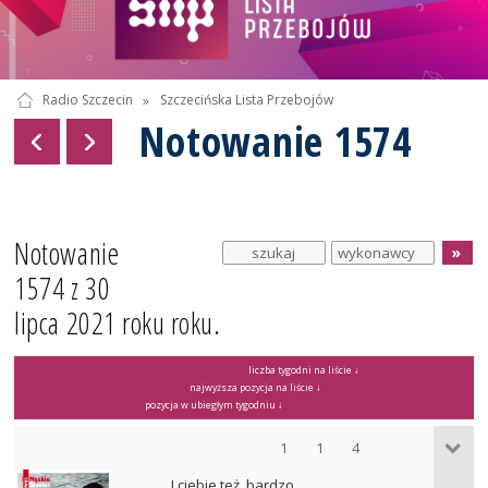
Radio Szczecin
»
Szczecińska Lista Przebojów
Notowanie 1574
Notowanie
1574 z 30
lipca 2021 roku roku.
liczba tygodni na liście ↓
najwyższa pozycja na liście ↓
pozycja w ubiegłym tygodniu ↓
1
1
4
I ciebie też, bardzo