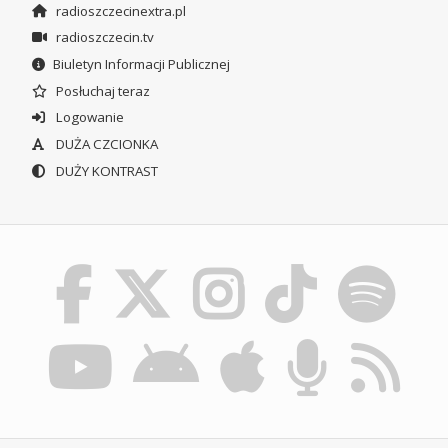
radioszczecinextra.pl
radioszczecin.tv
Biuletyn Informacji Publicznej
Posłuchaj teraz
Logowanie
DUŻA CZCIONKA
DUŻY KONTRAST