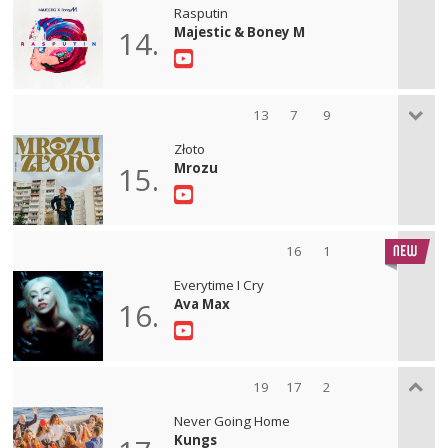
Rasputin
Majestic & Boney M
14.
13
7
9
Złoto
Mrozu
15.
16
1
Everytime I Cry
Ava Max
16.
19
17
2
Never Going Home
Kungs