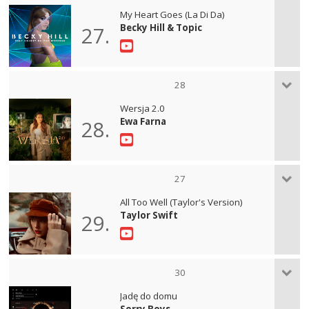
My Heart Goes (La Di Da)
Becky Hill & Topic
27.
28
Wersja 2.0
Ewa Farna
28.
27
All Too Well (Taylor's Version)
Taylor Swift
29.
30
Jadę do domu
Sorry Boys