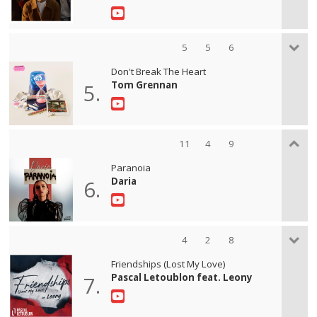
5
5
6
Don't Break The Heart
Tom Grennan
5.
11
4
9
Paranoia
Daria
6.
4
2
8
Friendships (Lost My Love)
Pascal Letoublon feat. Leony
7.