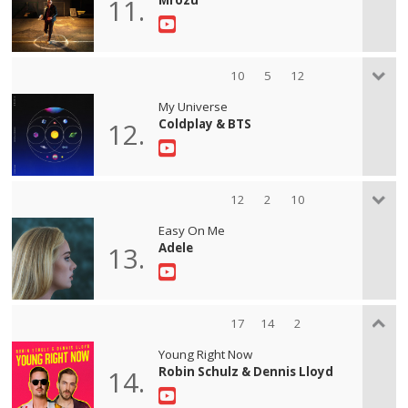
11.
10
5
12
My Universe
Coldplay & BTS
12.
12
2
10
Easy On Me
Adele
13.
17
14
2
Young Right Now
Robin Schulz & Dennis Lloyd
14.