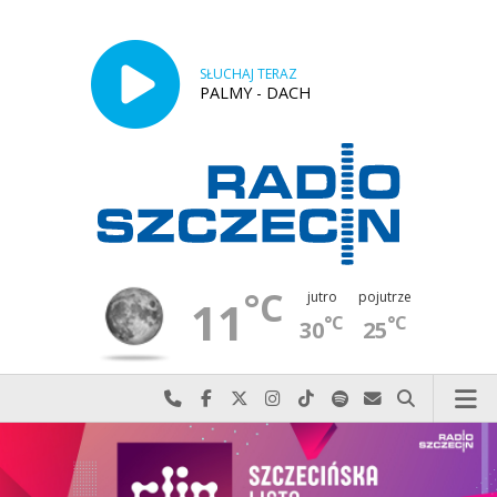
SŁUCHAJ TERAZ
PALMY - DACH
°C
jutro
pojutrze
11
°C
°C
30
25
Najlepiej po prostu do nas zadzwoń
Odwiedź nas na Facebook-u
Odwiedź nas na X
Odwiedź nas na Instagram-ie
Odwiedź nas na TikTok-u
Szukaj nas na Spotify
Wyślij do nas w
Szukaj