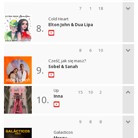
7
1
18
Cold Heart
Elton John & Dua Lipa
8.
8
6
10
Cześć, jak się masz?
Sobel & Sanah
9.
Up
15
10
2
Inna
10.
9
8
8
Galacticos
Mrozu