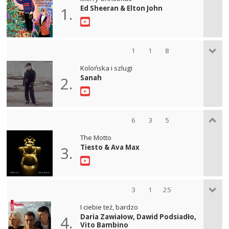
Ed Sheeran & Elton John
1.
1
1
8
Kolońska i szlugi
Sanah
2.
6
3
5
The Motto
Tiesto & Ava Max
3.
3
1
25
I ciebie też, bardzo
Daria Zawiałow, Dawid Podsiadło,
4.
Vito Bambino