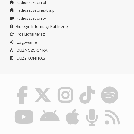
radioszczecin.pl
radioszczecinextra.pl
radioszczecin.tv
Biuletyn Informacji Publicznej
Posłuchaj teraz
Logowanie
DUŻA CZCIONKA
DUŻY KONTRAST