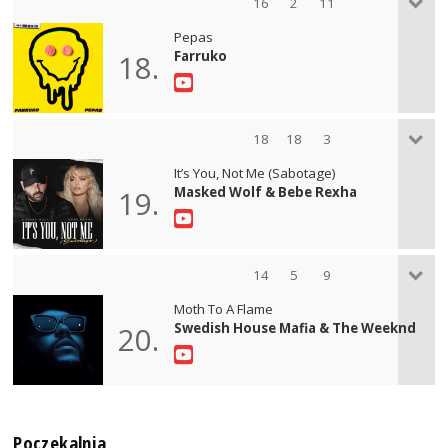
16
2
11
Pepas
Farruko
18.
18
18
3
It’s You, Not Me (Sabotage)
Masked Wolf & Bebe Rexha
19.
14
5
9
Moth To A Flame
Swedish House Mafia & The Weeknd
20.
Poczekalnia