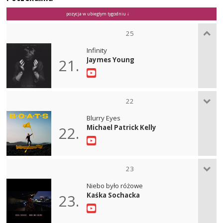
pozycja w ubiegłym tygodniu ↓
25
Infinity
Jaymes Young
21.
22
Blurry Eyes
Michael Patrick Kelly
22.
23
Niebo było różowe
Kaśka Sochacka
23.