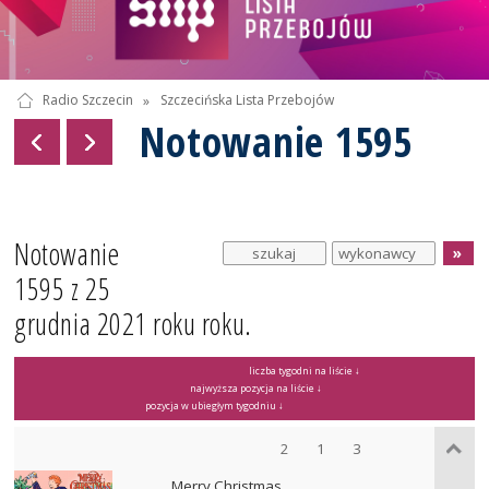
Radio Szczecin
»
Szczecińska Lista Przebojów
Notowanie 1595
Notowanie
1595 z 25
grudnia 2021 roku roku.
liczba tygodni na liście ↓
najwyższa pozycja na liście ↓
pozycja w ubiegłym tygodniu ↓
2
1
3
Merry Christmas