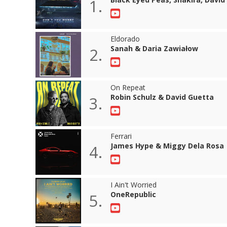
1.
Eldorado
Sanah & Daria Zawiałow
2.
On Repeat
Robin Schulz & David Guetta
3.
Ferrari
James Hype & Miggy Dela Rosa
4.
I Ain't Worried
OneRepublic
5.