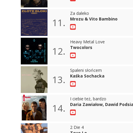
Za daleko
Mrozu & Vito Bambino
11.
Heavy Metal Love
Twocolors
12.
Spaleni słońcem
Kaśka Sochacka
13.
I ciebie też, bardzo
Daria Zawiałow, Dawid Podsia
14.
2 Die 4
Tove Lo