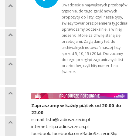
Dwadzieścia największych przebojów
tygodnia, do tego garść nowych
propozycji do listy, czyli nasze typy,
świeży towar oraz premiera tygodnia!
Sprawdzamy poczekalnię, a w niej
piosenki, które za chwilę staną się
przebojami. Zaglądamy też do
archiwalnych notowań naszej listy
sprzed 5, 10, 15 i 20 lat. Dorzucamy
do tego przegląd zagranicznych list
przebojów, czyli hity numer 1 na
świecie.
Zapraszamy w każdy piątek od 20.00 do
22.00
e-mail: lista@radioszczecin.pl
internet: slip.radioszczecin.pl
facebook: facebook.com/RadioSzczecinSlip