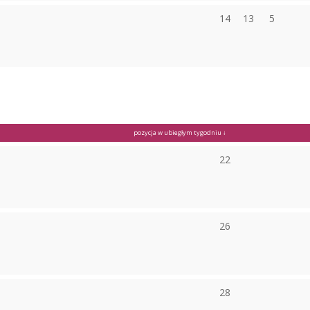
14
13
5
pozycja w ubiegłym tygodniu ↓
22
26
28