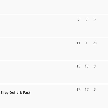
7
7
7
11
1
20
15
15
3
17
17
3
Elley Duhe & Fast