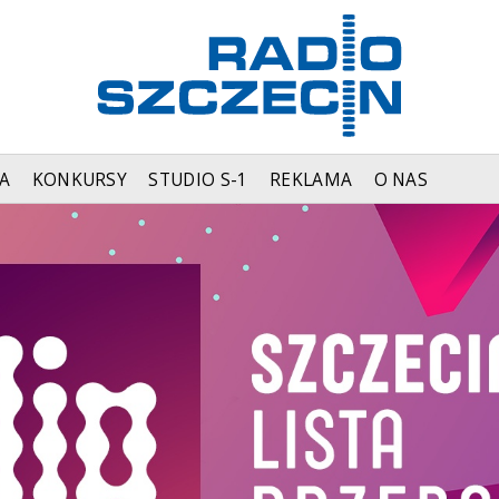
A
KONKURSY
STUDIO S-1
REKLAMA
O NAS