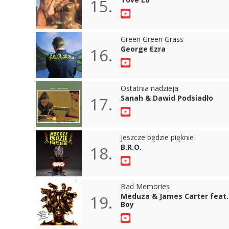
15.
Green Green Grass
George Ezra
16.
Ostatnia nadzieja
Sanah & Dawid Podsiadło
17.
Jeszcze będzie pięknie
B.R.O.
18.
Bad Memories
Meduza & James Carter feat. 
19.
Boy