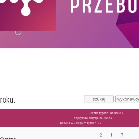
 roku.
liczba tygodni na liście ↓
najwyższa pozycja na liście ↓
pozycja w ubiegłym tygodniu ↓
2
1
7
 Guetta