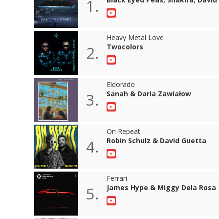
1.
Heavy Metal Love
Twocolors
2.
Eldorado
Sanah & Daria Zawiałow
3.
On Repeat
Robin Schulz & David Guetta
4.
Ferrari
James Hype & Miggy Dela Rosa
5.