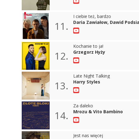
I ciebie też, bardzo
Daria Zawiałow, Dawid Podsia
11.
Kochanie to ja!
Grzegorz Hyży
12.
Late Night Talking
Harry Styles
13.
Za daleko
Mrozu & Vito Bambino
14.
Jest nas więcej