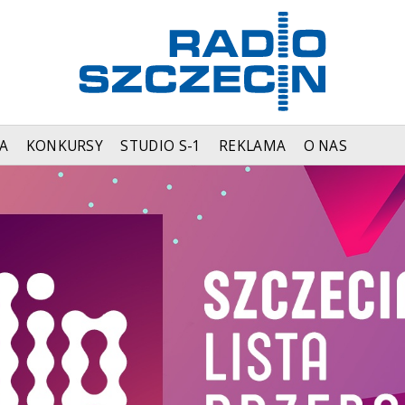
A
KONKURSY
STUDIO S-1
REKLAMA
O NAS