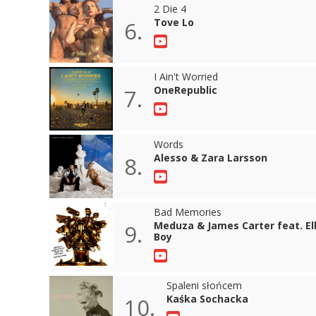
2 Die 4
Tove Lo
6.
I Ain't Worried
OneRepublic
7.
Words
Alesso & Zara Larsson
8.
Bad Memories
Meduza & James Carter feat. El
9.
Boy
Spaleni słońcem
Kaśka Sochacka
10.