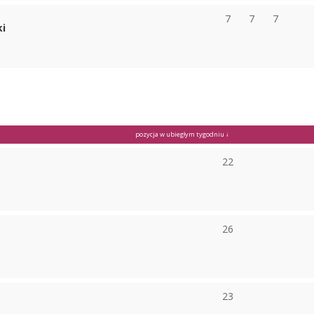
7
7
7
ki
pozycja w ubiegłym tygodniu ↓
22
26
23