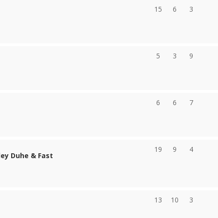
15
6
3
5
3
9
6
6
7
19
9
4
ley Duhe & Fast
13
10
3