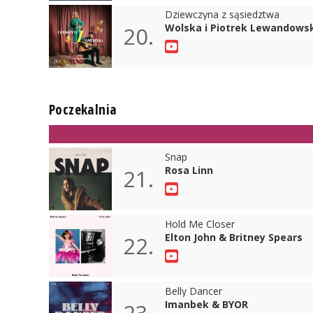
Dziewczyna z sąsiedztwa
Wolska i Piotrek Lewandows
20.
Poczekalnia
Snap
Rosa Linn
21.
Hold Me Closer
Elton John & Britney Spears
22.
Belly Dancer
Imanbek & BYOR
23.