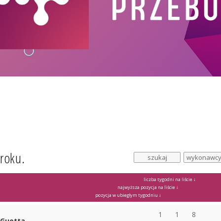
 roku.
liczba tygodni na liście ↓
najwyższa pozycja na liście ↓
pozycja w ubiegłym tygodniu ↓
1
1
8
 Guetta