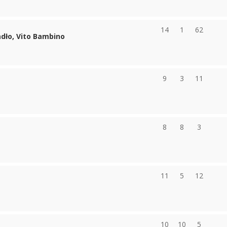
14
1
62
dło, Vito Bambino
9
3
11
8
8
3
11
5
12
10
10
5