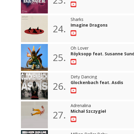
Sharks
Imagine Dragons
24.
Oh Lover
Röyksopp feat. Susanne Sun
25.
Dirty Dancing
Glockenbach feat. Asdis
26.
Adrenalina
Michał Szczygieł
27.