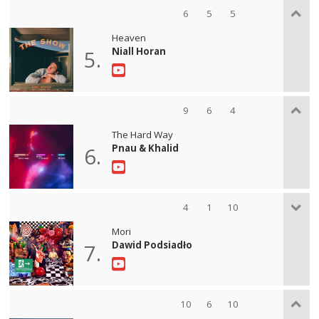
6
5
5
Heaven
Niall Horan
5.
9
6
4
The Hard Way
Pnau & Khalid
6.
4
1
10
Mori
Dawid Podsiadło
7.
10
6
10