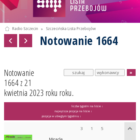
Radio Szczecin
»
Szczecińska Lista Przebojów
Notowanie 1664
Notowanie
1664 z 21
kwietnia 2023 roku roku.
liczba tygodni na liście ↓
najwyższa pozycja na liście ↓
pozycja w ubiegłym tygodniu ↓
3
1
5
Miracle