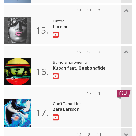
16
15
3
Tattoo
Loreen
15.
19
16
2
Same zmartwienia
Kuban feat. Quebonafide
16.
17
1
Can’t Tame Her
Zara Larsson
17.
15
8
11