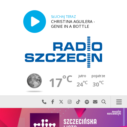
SŁUCHAJ TERAZ
CHRISTINA AGUILERA -
GENIE IN A BOTTLE
°C
jutro
pojutrze
17
°C
°C
24
30
Najlepiej po prostu do nas zadzwoń
Odwiedź nas na Facebook-u
Odwiedź nas na X
Odwiedź nas na Instagram-ie
Odwiedź nas na TikTok-u
Szukaj nas na Spotify
Wyślij do nas w
Szukaj