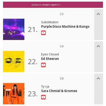
pozycja w ubiegłym tygodniu ↓
25
Substitution
Purple Disco Machine & Kungs
21.
24
Eyes Closed
Ed Sheeran
22.
28
Ty i ja
Sara Chmiel & Gromee
23.