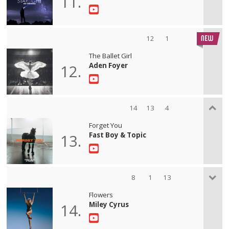
11.
12
1
The Ballet Girl
Aden Foyer
12.
14
13
4
Forget You
Fast Boy & Topic
13.
8
1
13
Flowers
Miley Cyrus
14.