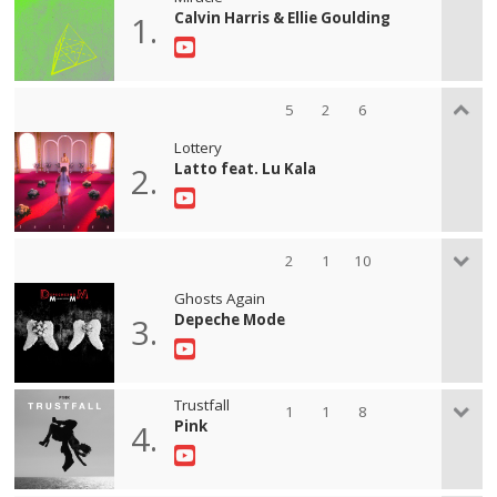
Calvin Harris & Ellie Goulding
1.
5
2
6
Lottery
Latto feat. Lu Kala
2.
2
1
10
Ghosts Again
Depeche Mode
3.
Trustfall
1
1
8
Pink
4.