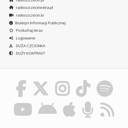
radioszczecinextra.pl
radioszczecin.tv
Biuletyn Informacji Publicznej
Posłuchaj teraz
Logowanie
DUŻA CZCIONKA
DUŻY KONTRAST