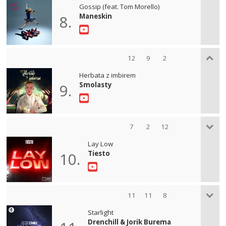
Gossip (feat. Tom Morello)
Maneskin
8.
12
9
2
Herbata z imbirem
Smolasty
9.
7
2
12
Lay Low
Tiesto
10.
11
11
8
Starlight
Drenchill & Jorik Burema